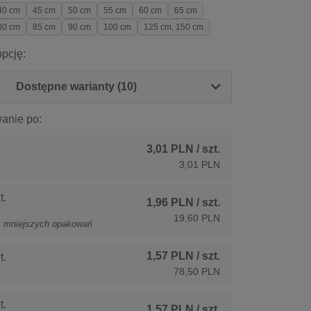
40 cm
45 cm
50 cm
55 cm
60 cm
65 cm
80 cm
85 cm
90 cm
100 cm
125 cm, 150 cm
pcję:
Dostępne warianty (10)
anie po:
3,01 PLN
/ szt.
3,01 PLN
t.
1,96 PLN
/ szt.
19,60 PLN
z mniejszych opakowań
1,57 PLN
/ szt.
t.
78,50 PLN
t.
1,57 PLN
/ szt.