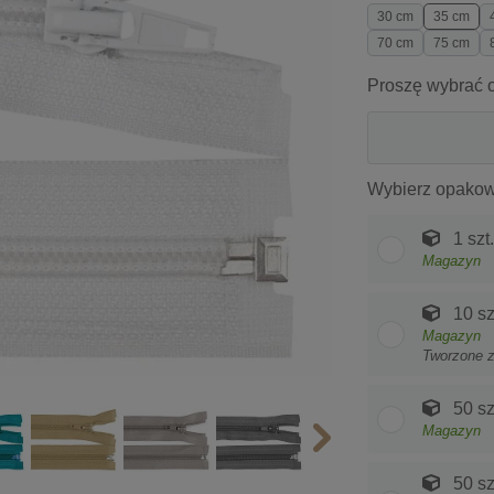
30 cm
35 cm
70 cm
75 cm
Proszę wybrać o
Wybierz opakow
1 szt.
Magazyn
10 sz
Magazyn
Tworzone 
50 sz
Magazyn
50 sz