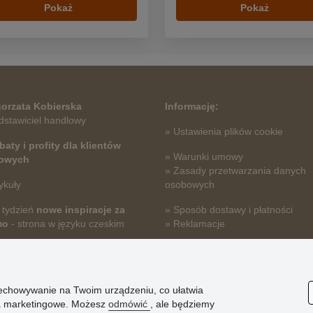
Pokaż
Pokaż
orzata Kobierska
Informację:
dstawiciel handlowy
» Ustawienia plików cookie
baty i profity dla klientów
» Warunki umowy
towych
» Zasady przetwarzania danych
ykuły
osobowych
 tydzień
nowe inspiracje za
» Sposób dostawy i płatności
mo
- strona w języku czeskim
» Reklamacje
» Dlaczego należy się zarejestro
» Najczęściej zadawane pytania
przechowywanie na Twoim urządzeniu, co ułatwia
nia marketingowe. Możesz
odmówić
, ale będziemy