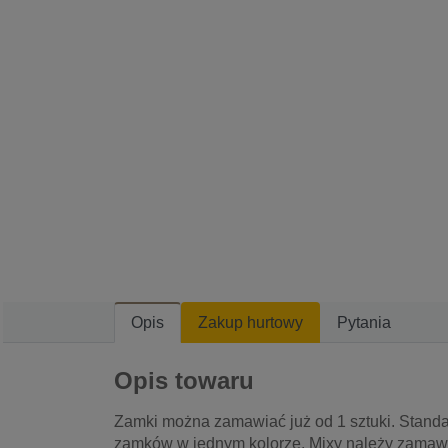
Opis
Zakup hurtowy
Pytania
Opis towaru
Zamki można zamawiać już od 1 sztuki. Stand
zamków w jednym kolorze. Mixy należy zamawiać