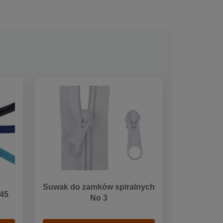
Suwak do zamków spiralnych
 45
No 3