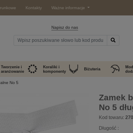
arunkowe
Kontakty
Ważne informacje
Napisz do nas
Tworzenie i
Koraliki i
Mod
Biżuteria
aranżowanie
komponenty
doda
ralne No 5
Zamek b
No 5 dł
Kod towaru:
27
Długość :