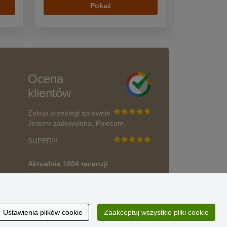
Pokaż
Ocena
klientów
Zakup przebiegł sprawnie.
Jestem zadowolona. Polecam.
SUPER!!!
Aktualnie 1804 recenzji
* Nie weryfikujemy opinii
wać?
Ustawienia plików cookie
Zaakceptuj wszystkie pliki cookie