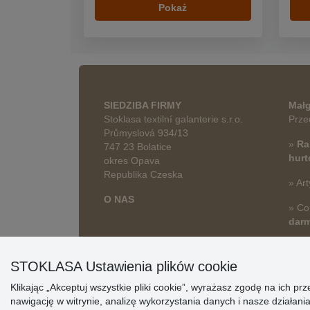
Pokaż
SIEDZIBA FIRMY
Małg
Stoklasa textilní galanterie s.r.o.
Prze
Průmyslová 934/13
»
Ra
747 23 Bolatice
hur
okres Opava
Republika Czeska
» Art
O NAS
» Co
dar
STOKLASA Ustawienia plików cookie
Klikając „Akceptuj wszystkie pliki cookie”, wyrażasz zgodę na ich 
nawigację w witrynie, analizę wykorzystania danych i nasze działa