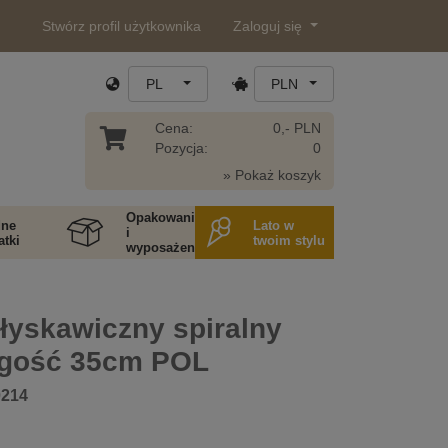
Stwórz profil użytkownika
Zaloguj się
PL
PLN
Cena:
0,- PLN
Pozycja:
0
» Pokaż koszyk
Opakowania
ne
Lato w
i
tki
twoim stylu
wyposażenie
łyskawiczny spiralny
ugość 35cm POL
0214