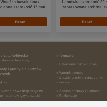
Wstążka bawełniana /
Lamówka szerokość 20
ócienna szerokość 15 mm
zaprasowana srebrna, zł
Pokaż
Pokaż
orzata Kobierska
Informację:
dstawiciel handlowy
» Ustawienia plików cookie
baty i profity dla klientów
» Warunki umowy
towych
» Zasady przetwarzania danych
ykuły
osobowych
 tydzień
nowe inspiracje za
» Sposób dostawy i płatności
mo
- strona w języku czeskim
» Reklamacje
» Dlaczego należy się zarejestro