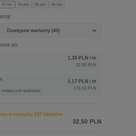
20 mm
20 mm
30 mm
40 mm
pcję:
Dostępne warianty (40)
anie po:
1,30 PLN
/ m
32,50 PLN
m
1,17 PLN
/ m
175,50 PLN
z mniejszych opakowań
 ma w koszyku 267 klientów
32,50 PLN