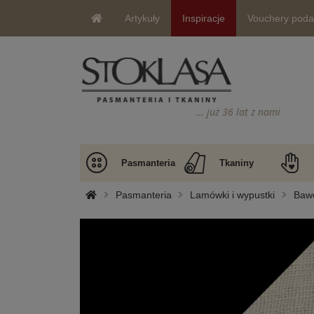
Artykuły
Inspiracje
Vouchery pod
… już 36 lat z nami
Pasmanteria
Tkaniny
Pasmanteria
Lamówki i wypustki
Bawe