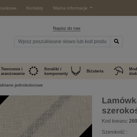
arunkowe
Kontakty
Ważne informacje
Napisz do nas
Tworzenie i
Koraliki i
Mod
Biżuteria
aranżowanie
komponenty
doda
łniane jednokolorowe
Lamówka
szeroko
Kod towaru:
26
Szerokość :