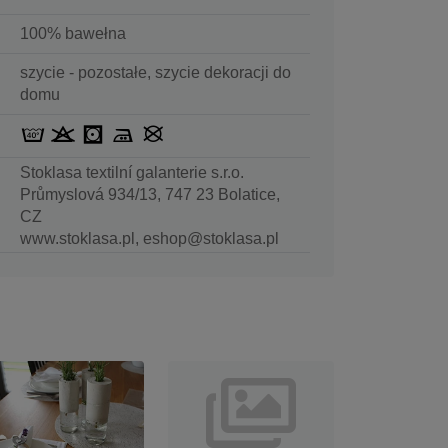
100% bawełna
szycie - pozostałe, szycie dekoracji do
domu
Stoklasa textilní galanterie s.r.o.
Průmyslová 934/13, 747 23 Bolatice,
CZ
www.stoklasa.pl, eshop@stoklasa.pl