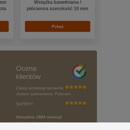
 mm
Wstążka bawełniana /
ota
płócienna szerokość 10 mm
Pokaż
Ocena
klientów
Zakup przebiegł sprawnie.
Jestem zadowolona. Polecam.
SUPER!!!
Aktualnie 1804 recenzji
* Nie weryfikujemy opinii
wać?