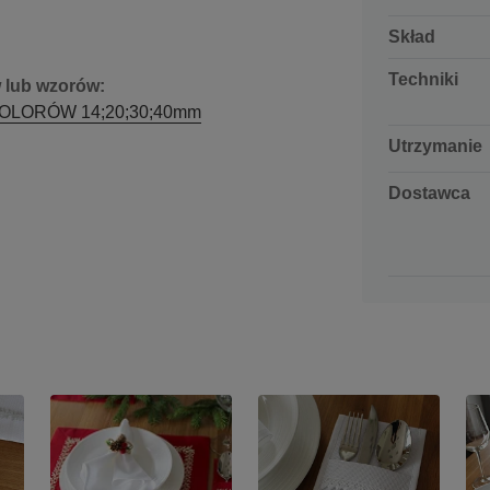
Skład
Techniki
w lub wzorów:
 KOLORÓW 14;20;30;40mm
Utrzymanie
Dostawca