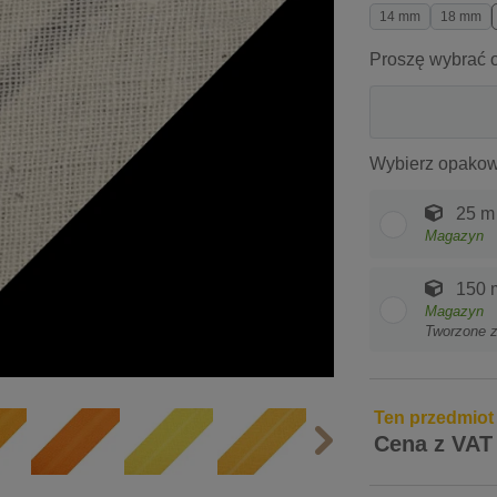
14 mm
18 mm
Proszę wybrać o
Wybierz opakow
25 m
Magazyn
150 
Magazyn
Tworzone 
Ten przedmiot
Cena z VAT