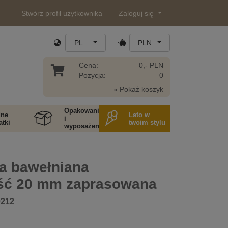
Stwórz profil użytkownika
Zaloguj się
PL
PLN
Cena:
0,- PLN
Pozycja:
0
» Pokaż koszyk
Opakowania
ne
Lato w
i
tki
twoim stylu
wyposażenie
 bawełniana
ść 20 mm zaprasowana
0212