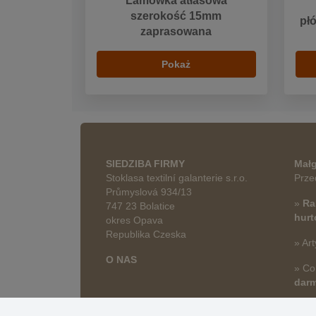
Lamówka atłasowa
szerokość 15mm
pł
zaprasowana
Pokaż
SIEDZIBA FIRMY
Małg
Stoklasa textilní galanterie s.r.o.
Prze
Průmyslová 934/13
»
Ra
747 23 Bolatice
hur
okres Opava
Republika Czeska
» Art
O NAS
» Co
dar