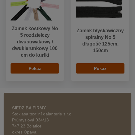
Zamek kostkowy No
Zamek błyskawiczny
5 rozdzielczy
spiralny No 5
dwusuwakowy /
długość 125cm,
dwukierunkowy 100
150cm
cm do kurtki
Pokaż
Pokaż
SIEDZIBA FIRMY
Stoklasa textilní galanterie s.r.o.
Průmyslová 934/13
747 23 Bolatice
okres Opava