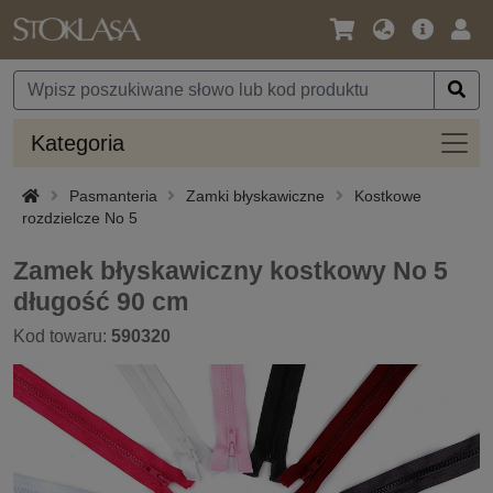
Język
Oferta
Zalo
/
główna
się
Waluta
Kateg
Kategoria
Pasmanteria
Zamki błyskawiczne
Kostkowe
rozdzielcze No 5
Zamek błyskawiczny kostkowy No 5
długość 90 cm
Kod towaru:
590320