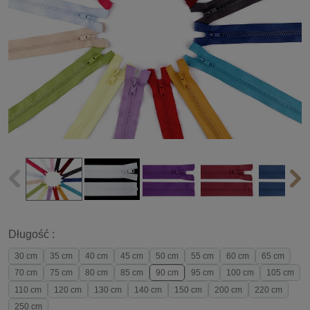
Długość :
30 cm
35 cm
40 cm
45 cm
50 cm
55 cm
60 cm
65 cm
70 cm
75 cm
80 cm
85 cm
90 cm
95 cm
100 cm
105 cm
110 cm
120 cm
130 cm
140 cm
150 cm
200 cm
220 cm
250 cm