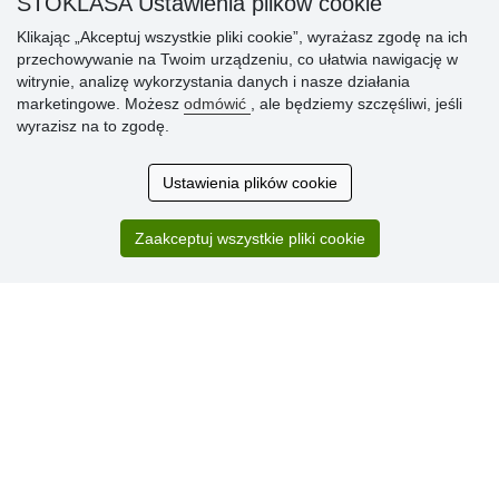
STOKLASA Ustawienia plików cookie
» Sposób dostawy i płatności
» Reklamacje
Klikając „Akceptuj wszystkie pliki cookie”, wyrażasz zgodę na ich
przechowywanie na Twoim urządzeniu, co ułatwia nawigację w
» Dlaczego należy się zarejestrować?
witrynie, analizę wykorzystania danych i nasze działania
» Najczęściej zadawane pytania
marketingowe. Możesz
odmówić
, ale będziemy szczęśliwi, jeśli
wyrazisz na to zgodę.
Ocena
Ustawienia plików cookie
klientów
Zaakceptuj wszystkie pliki cookie
Zakup przebiegł sprawnie. Jestem
zadowolona. Polecam.
SUPER!!!
Aktualnie 1804 recenzji
* Nie weryfikujemy opinii