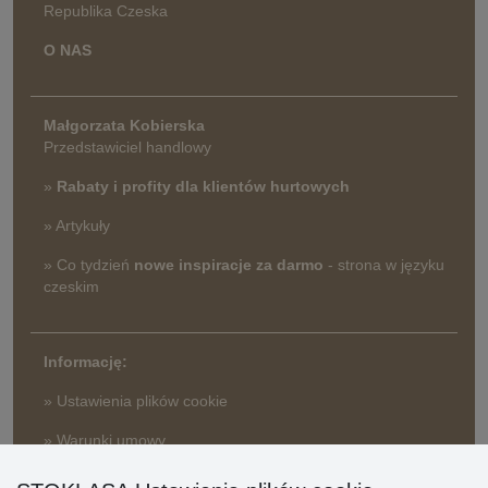
Republika Czeska
O NAS
Małgorzata Kobierska
Przedstawiciel handlowy
»
Rabaty i profity dla klientów hurtowych
» Artykuły
» Co tydzień
nowe inspiracje za darmo
- strona w języku
czeskim
Informację:
» Ustawienia plików cookie
» Warunki umowy
» Zasady przetwarzania danych osobowych