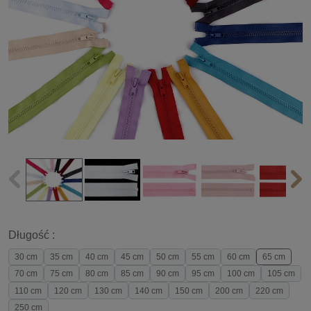
Długość :
30 cm
35 cm
40 cm
45 cm
50 cm
55 cm
60 cm
65 cm
70 cm
75 cm
80 cm
85 cm
90 cm
95 cm
100 cm
105 cm
110 cm
120 cm
130 cm
140 cm
150 cm
200 cm
220 cm
250 cm