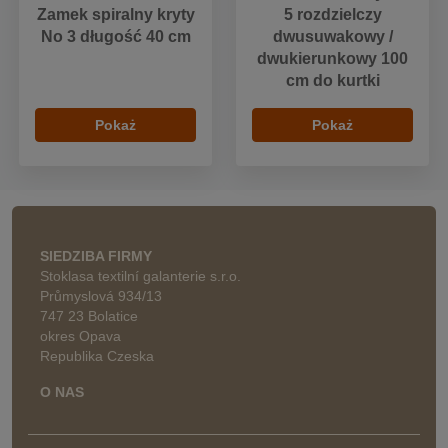
Zamek spiralny kryty
5 rozdzielczy
No 3 długość 40 cm
dwusuwakowy /
dwukierunkowy 100
cm do kurtki
Pokaż
Pokaż
SIEDZIBA FIRMY
Stoklasa textilní galanterie s.r.o.
Průmyslová 934/13
747 23 Bolatice
okres Opava
Republika Czeska
O NAS