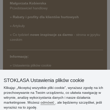
Małgorzata Kobierska
Przedstawiciel handlowy
»
Rabaty i profity dla klientów hurtowych
» Artykuły
» Co tydzień
nowe inspiracje za darmo
- strona w języku
czeskim
Informację:
» Ustawienia plików cookie
» Warunki umowy
» Zasady przetwarzania danych osobowych
STOKLASA Ustawienia plików cookie
Klikając „Akceptuj wszystkie pliki cookie”, wyrażasz zgodę na ich
» Sposób dostawy i płatności
przechowywanie na Twoim urządzeniu, co ułatwia nawigację w
» Reklamacje
witrynie, analizę wykorzystania danych i nasze działania
» Dlaczego należy się zarejestrować?
marketingowe. Możesz
odmówić
, ale będziemy szczęśliwi, jeśli
» Najczęściej zadawane pytania
wyrazisz na to zgodę.