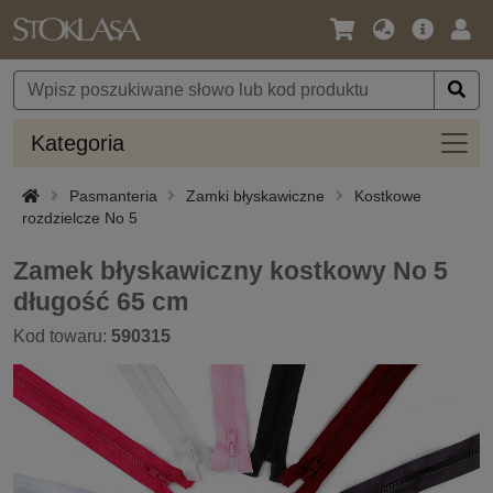
Język
Oferta
Zalo
/
główna
się
Waluta
Kateg
Kategoria
Pasmanteria
Zamki błyskawiczne
Kostkowe
rozdzielcze No 5
Zamek błyskawiczny kostkowy No 5
długość 65 cm
Kod towaru:
590315