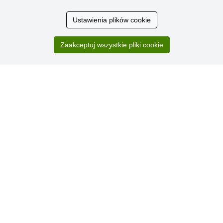
Ustawienia plików cookie
Ocena
klientów
Zaakceptuj wszystkie pliki cookie
Zakup przebiegł sprawnie. Jestem
zadowolona. Polecam.
SUPER!!!
Aktualnie 1804 recenzji
* Nie weryfikujemy opinii