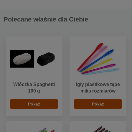
Polecane właśnie dla Ciebie
Włóczka Spaghetti
Igły plastikowe tępe
100 g
miks rozmiarów
Pokaż
Pokaż