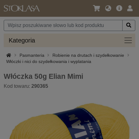
Język
Oferta
Zalo
/
główna
się
Waluta
Kateg
Kategoria
Pasmanteria
Robienie na drutach i szydełkowanie
Włóczki i nici do szydełkowania i wyplatania
Włóczka 50g Elian Mimi
Kod towaru:
290365