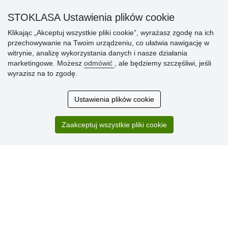
» Sposób dostawy i płatności
STOKLASA Ustawienia plików cookie
» Reklamacje
Klikając „Akceptuj wszystkie pliki cookie”, wyrażasz zgodę na ich
» Dlaczego należy się zarejestrować?
przechowywanie na Twoim urządzeniu, co ułatwia nawigację w
» Najczęściej zadawane pytania
witrynie, analizę wykorzystania danych i nasze działania
marketingowe. Możesz
odmówić
, ale będziemy szczęśliwi, jeśli
wyrazisz na to zgodę.
Ocena
klientów
Ustawienia plików cookie
Zakup przebiegł sprawnie. Jestem
Zaakceptuj wszystkie pliki cookie
zadowolona. Polecam.
SUPER!!!
Aktualnie 1804 recenzji
* Nie weryfikujemy opinii