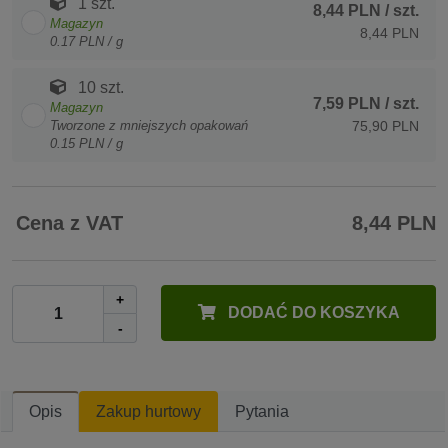
1 szt.
8,44 PLN
/ szt.
Magazyn
8,44 PLN
0.17 PLN / g
10 szt.
7,59 PLN
/ szt.
Magazyn
Tworzone z mniejszych opakowań
75,90 PLN
0.15 PLN / g
Cena z VAT
8,44 PLN
+
DODAĆ DO KOSZYKA
-
Opis
Zakup hurtowy
Pytania