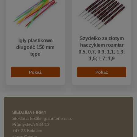
Szydełko ze złotym
Igły plastikowe
haczykiem rozmiar
długość 150 mm
0,5; 0,7; 0,9; 1,1; 1,3;
tępe
1,5; 1,7; 1,9
Pokaż
Pokaż
SIEDZIBA FIRMY
Stoklasa textilní galanterie s.r.o.
Průmyslová 934/13
747 23 Bolatice
okres Opava