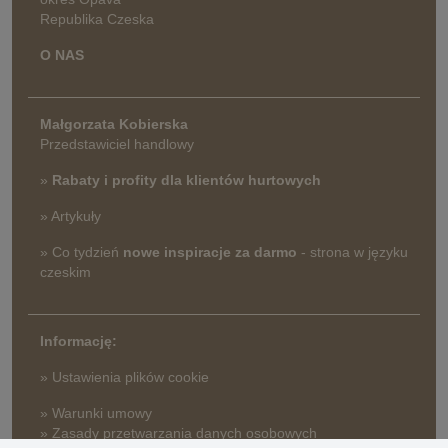
Republika Czeska
O NAS
Małgorzata Kobierska
Przedstawiciel handlowy
»
Rabaty i profity dla klientów hurtowych
» Artykuły
» Co tydzień
nowe inspiracje za darmo
- strona w języku
czeskim
Informację:
» Ustawienia plików cookie
» Warunki umowy
» Zasady przetwarzania danych osobowych