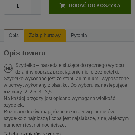
+
DODAĆ DO KOSZYKA
-
Opis
Zakup hurtowy
Pytania
Opis towaru
Szydełko – narzędzie służące do ręcznego wyrobu
dzianiny poprzez przeciąganie nici przez pętelki.
Szydełko wykonane jest ze stopu aluminium i wyposażone
w uchwyt wykonany z plastiku. Do wyboru są następujące
rozmiary: 2; 2,5; 3 i 3,5.
Na każdej przędzy jest opisana wymagana wielkość
szydełek.
Rozmiary drutów mają różne rozmiary wg. numerów -
szydełko z najniższą liczbą jest najsłabsze, z największym
numerem jest najmocniejsze.
Tabela rozmiarów szydełek.