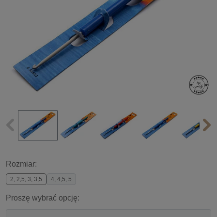
Rozmiar:
2; 2,5; 3; 3,5
4; 4,5; 5
Proszę wybrać opcję: