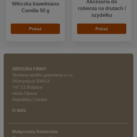
Akcesoria do
Włóczka bawełniana
robienia na drutach /
Camilla 50 g
szydełku
Pokaż
Pokaż
SIEDZIBA FIRMY
Stoklasa textilní galanterie s.r.o.
Průmyslová 934/13
747 23 Bolatice
okres Opava
Republika Czeska
O NAS
Małgorzata Kobierska