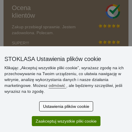
Ocena
klientów
Zakup przebiegł sprawnie. Jestem
zadowolona. Polecam.
SUPER!!!
Aktualnie 1804 recenzji
STOKLASA Ustawienia plików cookie
* Nie weryfikujemy opinii
Klikając „Akceptuj wszystkie pliki cookie”, wyrażasz zgodę na ich
przechowywanie na Twoim urządzeniu, co ułatwia nawigację w
witrynie, analizę wykorzystania danych i nasze działania
marketingowe. Możesz
odmówić
, ale będziemy szczęśliwi, jeśli
wyrazisz na to zgodę.
Ustawienia plików cookie
Zaakceptuj wszystkie pliki cookie
© Stoklasa textilní galanterie s.r.o. 2026.