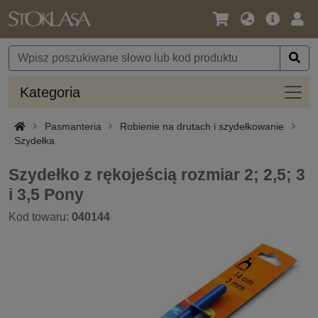
Język
Oferta
Zalo
/
główna
się
Waluta
Kateg
Kategoria
Pasmanteria
Robienie na drutach i szydełkowanie
Szydełka
Szydełko z rękojeścią rozmiar 2; 2,5; 3
i 3,5 Pony
Kod towaru:
040144