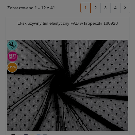
Zobrazowano
1 -
12
z
41
1
2
3
4
Ekskluzywny tiul elastyczny PAD w kropeczki 180928
-35%