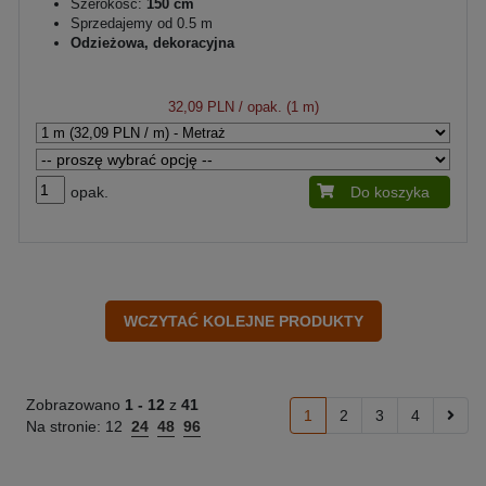
Szerokość:
150 cm
Sprzedajemy od 0.5 m
Odzieżowa, dekoracyjna
32,09 PLN
/ opak. (1 m)
opak.
Do koszyka
Zobrazowano
1 -
12
z
41
1
2
3
4
Na stronie:
12
24
48
96