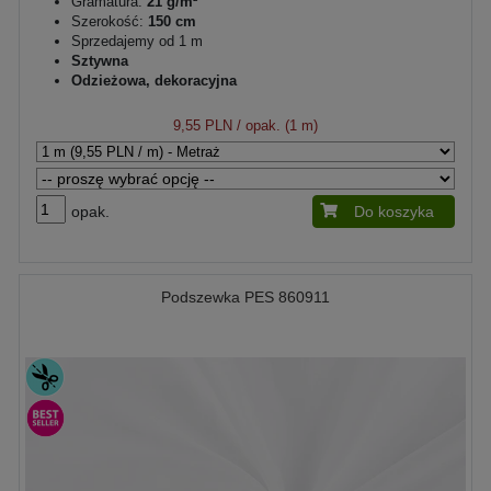
Gramatura:
21 g/m²
Szerokość:
150 cm
Sprzedajemy od 1 m
Sztywna
Odzieżowa, dekoracyjna
9,55 PLN
/ opak. (1 m)
opak.
Do koszyka
Podszewka PES 860911