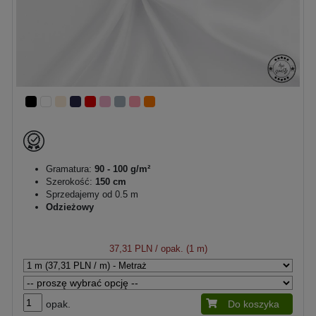
Gramatura:
90 - 100 g/m²
Szerokość:
150 cm
Sprzedajemy od 0.5 m
Odzieżowy
37,31 PLN
/ opak. (1 m)
opak.
Do koszyka