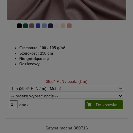
Gramatura:
100 - 105 g/m²
Szerokość:
150 cm
Nie gniotące się
Odzieżowy
39,64 PLN
/ opak. (1 m)
opak.
Do koszyka
Satyna mocna 380716