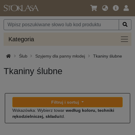
Język
Oferta
Zalo
/
główna
się
Waluta
Kateg
Kategoria
Ślub
Szyjemy dla panny młodej
Tkaniny ślubne
Tkaniny ślubne
Filtruj i sortuj
Wskazówka: Wybierz towar
według koloru, techniki
rękodzielniczej, składu
itd.