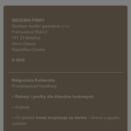
SIEDZIBA FIRMY
Stoklasa textilní galanterie s.r.o.
Průmyslová 934/13
747 23 Bolatice
okres Opava
Republika Czeska
O NAS
Małgorzata Kobierska
Przedstawiciel handlowy
»
Rabaty i profity dla klientów hurtowych
» Artykuły
» Co tydzień
nowe inspiracje za darmo
- strona w języku
czeskim