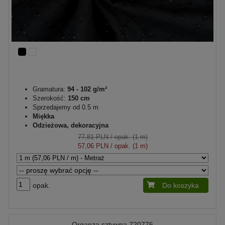
Gramatura:
94 - 102 g/m²
Szerokość:
150 cm
Sprzedajemy od 0.5 m
Miękka
Odzieżowa, dekoracyjna
77,81 PLN
/ opak. (1 m)
57,06 PLN
/ opak. (1 m)
opak.
Do koszyka
Organza sztywna 720776