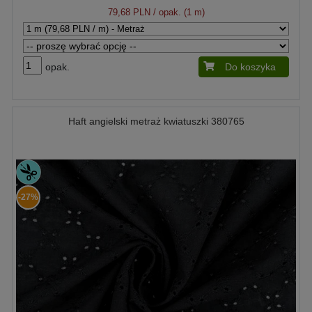
79,68 PLN
/ opak. (1 m)
opak.
Do koszyka
Haft angielski metraż kwiatuszki 380765
-27%