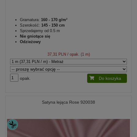
Gramatura:
160 - 170 g/m²
Szerokość:
145 - 150 cm
Sprzedajemy od 0.5 m
Nie gniotące się
Odzieżowy
37,31 PLN
/ opak. (1 m)
opak.
Do koszyka
Satyna lejąca Rose 920038