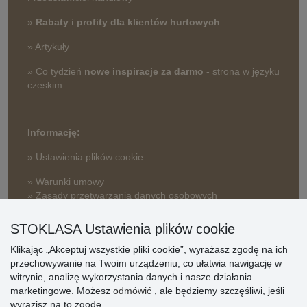
»
Rabaty i profity dla klientów hurtowych
» Artykuły
» Co tydzień
nowe inspiracje za darmo
- strona w języku
czeskim
Informację:
» Ustawienia plików cookie
» Warunki umowy
» Zasady przetwarzania danych osobowych
» Sposób dostawy i płatności
STOKLASA Ustawienia plików cookie
» Reklamacje
Klikając „Akceptuj wszystkie pliki cookie”, wyrażasz zgodę na ich
» Dlaczego należy się zarejestrować?
przechowywanie na Twoim urządzeniu, co ułatwia nawigację w
» Najczęściej zadawane pytania
witrynie, analizę wykorzystania danych i nasze działania
marketingowe. Możesz
odmówić
, ale będziemy szczęśliwi, jeśli
wyrazisz na to zgodę.