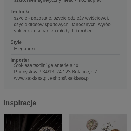
szkło, niemagnetyczny metal - można prać
Techniki
szycie - pozostałe, szycie odzieży wyjściowej,
szycie dresów sportowych i tanecznych, wyrób
sukienek dla panien młodych i druhen
Style
Elegancki
Importer
Stoklasa textilní galanterie s.r.o.
Průmyslová 934/13, 747 23 Bolatice, CZ
www.stoklasa.pl, eshop@stoklasa.pl
Inspiracje