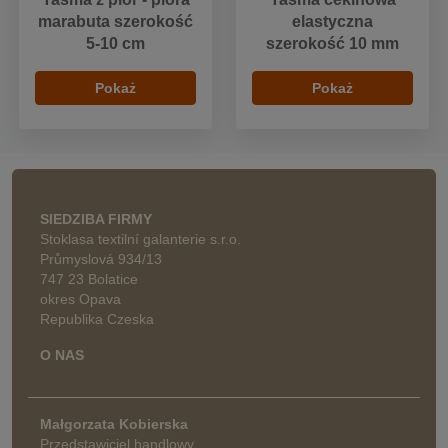
marabuta szerokość
elastyczna
5-10 cm
szerokość 10 mm
Pokaż
Pokaż
SIEDZIBA FIRMY
Stoklasa textilní galanterie s.r.o.
Průmyslová 934/13
747 23 Bolatice
okres Opava
Republika Czeska
O NAS
Małgorzata Kobierska
Przedstawiciel handlowy