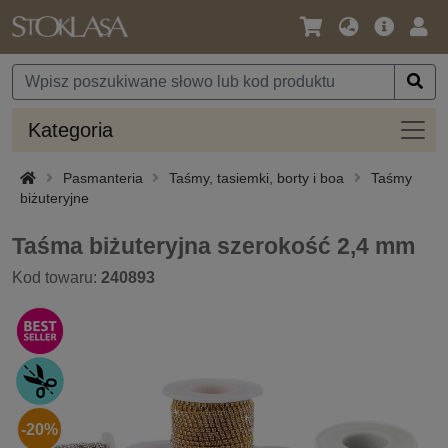
Język
Oferta
Zalo
/
główna
się
Waluta
Kateg
Kategoria
Pasmanteria
Taśmy, tasiemki, borty i boa
Taśmy
biżuteryjne
Taśma biżuteryjna szerokość 2,4 mm
Kod towaru:
240893
-20%