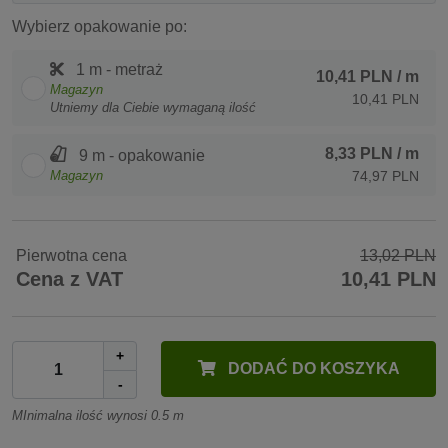
Wybierz opakowanie po:
1 m - metraż
10,41 PLN
/ m
Magazyn
10,41 PLN
Utniemy dla Ciebie wymaganą ilość
8,33 PLN
/ m
9 m - opakowanie
Magazyn
74,97 PLN
Pierwotna cena
13,02 PLN
Cena z VAT
10,41 PLN
+
DODAĆ DO KOSZYKA
-
MInimalna ilość wynosi 0.5 m