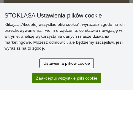
» Sposób dostawy i płatności
» Reklamacje
STOKLASA Ustawienia plików cookie
» Dlaczego należy się zarejestrować?
Klikając „Akceptuj wszystkie pliki cookie”, wyrażasz zgodę na ich
» Najczęściej zadawane pytania
przechowywanie na Twoim urządzeniu, co ułatwia nawigację w
witrynie, analizę wykorzystania danych i nasze działania
marketingowe. Możesz
odmówić
, ale będziemy szczęśliwi, jeśli
Ocena
wyrazisz na to zgodę.
klientów
Ustawienia plików cookie
Zakup przebiegł sprawnie. Jestem
zadowolona. Polecam.
Zaakceptuj wszystkie pliki cookie
SUPER!!!
Aktualnie 1804 recenzji
* Nie weryfikujemy opinii