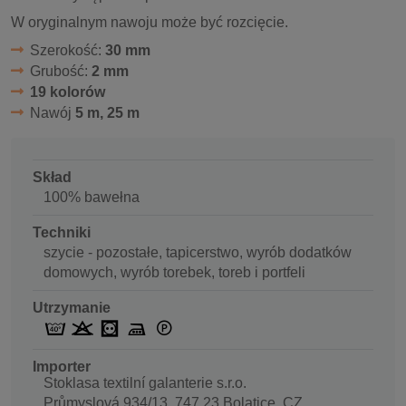
W oryginalnym nawoju może być rozcięcie.
Szerokość:
30 mm
Grubość:
2 mm
19 kolorów
Nawój
5 m, 25 m
Skład
100% bawełna
Techniki
szycie - pozostałe, tapicerstwo, wyrób dodatków
domowych, wyrób torebek, toreb i portfeli
Utrzymanie
Importer
Stoklasa textilní galanterie s.r.o.
Průmyslová 934/13, 747 23 Bolatice, CZ