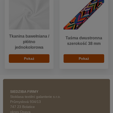
Tkanina bawełniana /
Taśma dwustronna
płótno
szerokość 38 mm
jednokolorowa
Pokaż
Pokaż
SIEDZIBA FIRMY
Stoklasa textilní galanterie s.r.o.
Průmyslová 934/13
747 23 Bolatice
okres Opava