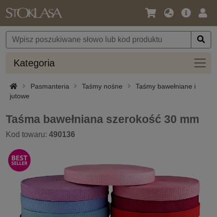
Język
Oferta
Zalo
/
główna
się
Waluta
Kateg
Kategoria
Pasmanteria
Taśmy nośne
Taśmy bawełniane i
jutowe
Taśma bawełniana szerokość 30 mm
Kod towaru:
490136