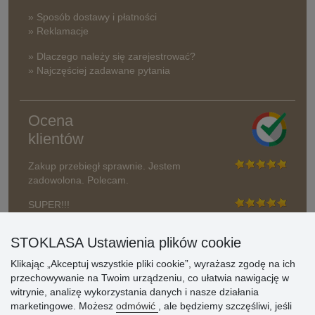
» Sposób dostawy i płatności
» Reklamacje
» Dlaczego należy się zarejestrować?
» Najczęściej zadawane pytania
Ocena
klientów
Zakup przebiegł sprawnie. Jestem
zadowolona. Polecam.
SUPER!!!
Aktualnie 1804 recenzji
STOKLASA Ustawienia plików cookie
* Nie weryfikujemy opinii
Klikając „Akceptuj wszystkie pliki cookie”, wyrażasz zgodę na ich
przechowywanie na Twoim urządzeniu, co ułatwia nawigację w
witrynie, analizę wykorzystania danych i nasze działania
marketingowe. Możesz
odmówić
, ale będziemy szczęśliwi, jeśli