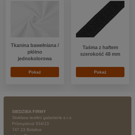
Tkanina bawełniana /
Taśma z haftem
płótno
szerokość 48 mm
jednokolorowa
Pokaż
Pokaż
SIEDZIBA FIRMY
Stoklasa textilní galanterie s.r.o.
Průmyslová 934/13
747 23 Bolatice