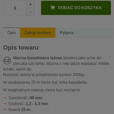
+
DODAĆ DO KOSZYKA
-
Opis
Zakup hurtowy
Pytania
Opis towaru
Mocna bawełniana taśma
świetna jako ucho do
plecaka czy torby. Można z niej także wyplatać meble,
leżaki, sanie itp.
Nośność taśmy w przybliżeniu wynosi 200kg.
W opakowaniu 25 m może być kilka kawałków.
W oryginalnym nawoju może być rozcięcie.
Szerokość:
40 mm
Grubość:
1,2 - 1,3 mm
Nawój
25 m