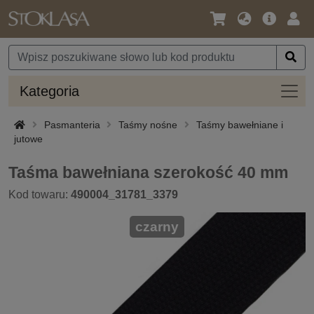
Język
Oferta
Zalo
/
główna
się
Waluta
Kateg
Kategoria
Pasmanteria
Taśmy nośne
Taśmy bawełniane i
jutowe
Taśma bawełniana szerokość 40 mm
Kod towaru:
490004_31781_3379
czarny