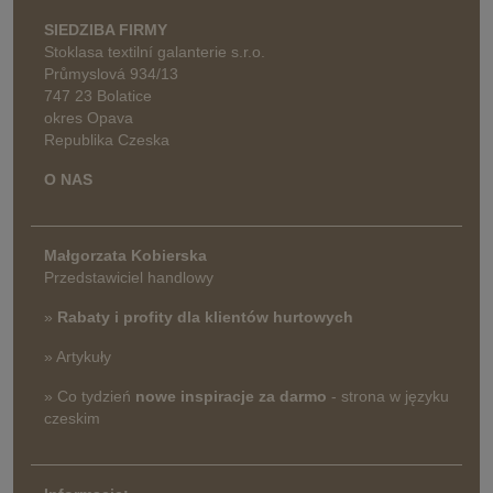
SIEDZIBA FIRMY
Stoklasa textilní galanterie s.r.o.
Průmyslová 934/13
747 23 Bolatice
okres Opava
Republika Czeska
O NAS
Małgorzata Kobierska
Przedstawiciel handlowy
»
Rabaty i profity dla klientów hurtowych
» Artykuły
» Co tydzień
nowe inspiracje za darmo
- strona w języku
czeskim