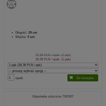
Długość:
29 cm
Wiązka:
5 szt.
37,84 PLN
/ opak. (1 pęk)
28,38 PLN
/ opak. (1 pęk)
opak.
Do koszyka
Gipsówka sztuczna 790287