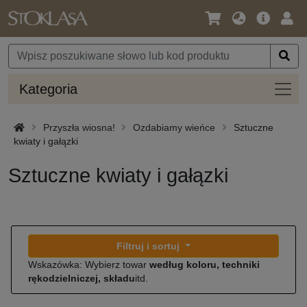
Język
Oferta
Zalo
/
główna
się
Waluta
Kateg
Kategoria
Przyszła wiosna!
Ozdabiamy wieńce
Sztuczne
kwiaty i gałązki
Sztuczne kwiaty i gałązki
Filtruj i sortuj
Wskazówka: Wybierz towar
według koloru, techniki
rękodzielniczej, składu
itd.