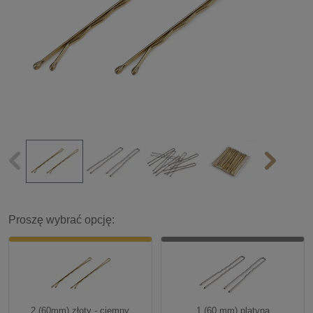
Proszę wybrać opcję:
2 (60mm) złoty - ciemny
1 (60 mm) platyna