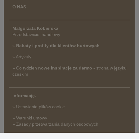
O NAS
Małgorzata Kobierska
Przedstawiciel handlowy
»
Rabaty i profity dla klientów hurtowych
» Artykuły
» Co tydzień
nowe inspiracje za darmo
- strona w języku
czeskim
Informację:
» Ustawienia plików cookie
» Warunki umowy
» Zasady przetwarzania danych osobowych
» Sposób dostawy i płatności