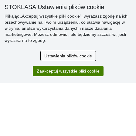
» Reklamacje
STOKLASA Ustawienia plików cookie
» Dlaczego należy się zarejestrować?
Klikając „Akceptuj wszystkie pliki cookie”, wyrażasz zgodę na ich
» Najczęściej zadawane pytania
przechowywanie na Twoim urządzeniu, co ułatwia nawigację w
witrynie, analizę wykorzystania danych i nasze działania
marketingowe. Możesz
odmówić
, ale będziemy szczęśliwi, jeśli
Ocena
wyrazisz na to zgodę.
klientów
Ustawienia plików cookie
Zakup przebiegł sprawnie. Jestem
zadowolona. Polecam.
Zaakceptuj wszystkie pliki cookie
SUPER!!!
Aktualnie 1804 recenzji
* Nie weryfikujemy opinii