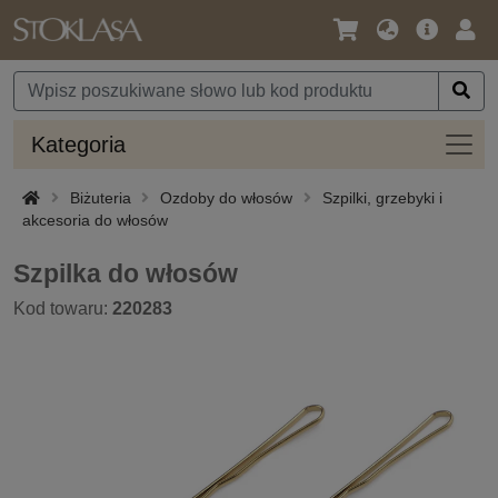
Język
Oferta
Zalo
/
główna
się
Waluta
Kateg
Kategoria
Biżuteria
Ozdoby do włosów
Szpilki, grzebyki i
akcesoria do włosów
Szpilka do włosów
Kod towaru:
220283