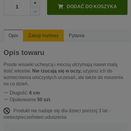
+
DODAĆ DO KOSZYKA
-
Opis
Zakup hurtowy
Pytania
Opis towaru
Proste wsuwki uchwycą i mocną utrzymają nawet małą
ilość włosów.
Nie rzucają się w oczy,
użyjesz ich do
wzmocnienia uroczystych uczesań, ale także do noszenia
na co dzień.
Długość:
6 cm
Opakowanie
50 szt.
Produkt nie nadaje się dla dzieci poniżej 3 lat -
niebezpieczeństwo uduszenia