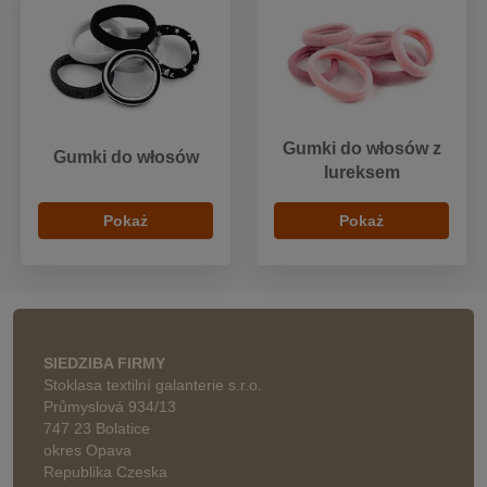
Gumki do włosów z
Gumki do włosów
lureksem
Pokaż
Pokaż
SIEDZIBA FIRMY
Stoklasa textilní galanterie s.r.o.
Průmyslová 934/13
747 23 Bolatice
okres Opava
Republika Czeska