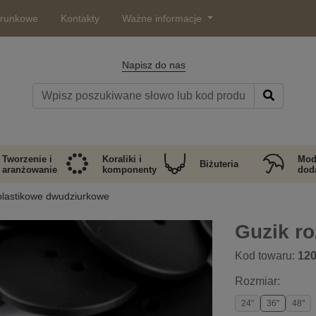
arunkowe
Kontakty
Ważne informacje
Napisz do nas
Tworzenie i
Koraliki i
Mod
Biżuteria
aranżowanie
komponenty
doda
plastikowe dwudziurkowe
Guzik ro
Kod towaru:
12
Rozmiar:
24"
36"
48"