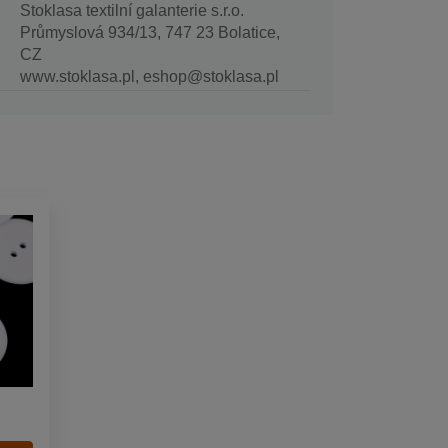
Stoklasa textilní galanterie s.r.o.
Průmyslová 934/13, 747 23 Bolatice,
CZ
www.stoklasa.pl, eshop@stoklasa.pl