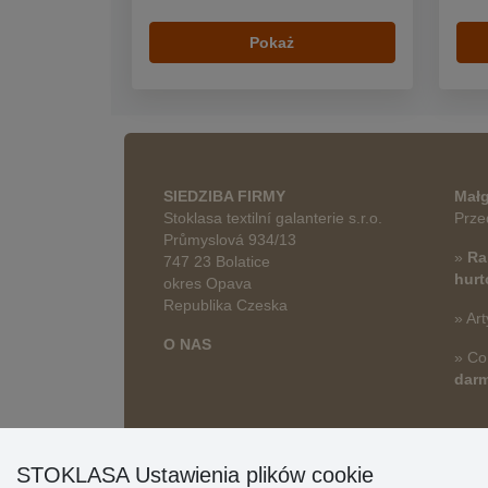
Pokaż
SIEDZIBA FIRMY
Małg
Stoklasa textilní galanterie s.r.o.
Prze
Průmyslová 934/13
»
Ra
747 23 Bolatice
hur
okres Opava
Republika Czeska
» Art
O NAS
» Co
dar
STOKLASA Ustawienia plików cookie