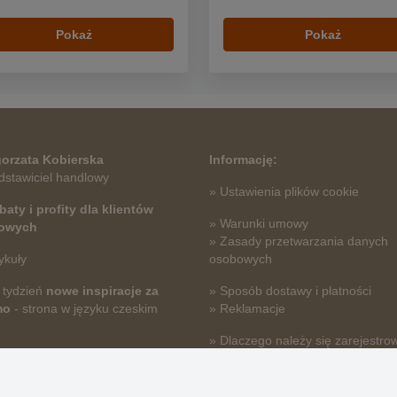
Pokaż
Pokaż
orzata Kobierska
Informację:
dstawiciel handlowy
» Ustawienia plików cookie
baty i profity dla klientów
» Warunki umowy
towych
» Zasady przetwarzania danych
ykuły
osobowych
 tydzień
nowe inspiracje za
» Sposób dostawy i płatności
mo
- strona w języku czeskim
» Reklamacje
» Dlaczego należy się zarejestro
» Najczęściej zadawane pytania