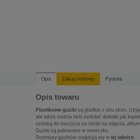
Opis
Zakup hurtowy
Pytania
Opis towaru
Plastikowe guziki
są gładkie z obu stron. Użyj
ale także można nimi ozdobić dodatki jak kapelu
ozdobą do naszycia na ramki na zdjęcia, albumy
Guziki są pakowane w woreczku.
Rozmiary guzików znajdują się w
tej tabelce
.