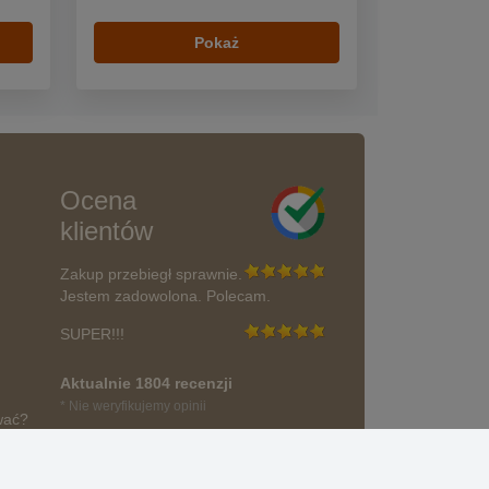
Pokaż
Ocena
klientów
Zakup przebiegł sprawnie.
Jestem zadowolona. Polecam.
SUPER!!!
Aktualnie 1804 recenzji
* Nie weryfikujemy opinii
wać?