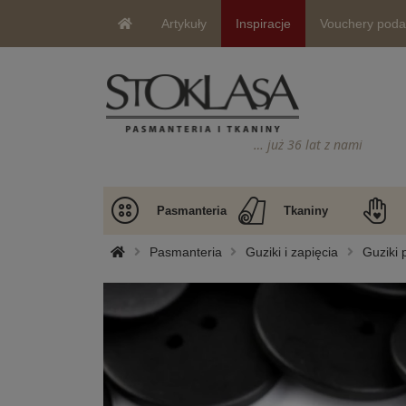
Artykuły
Inspiracje
Vouchery pod
… już 36 lat z nami
Pasmanteria
Tkaniny
Pasmanteria
Guziki i zapięcia
Guziki 