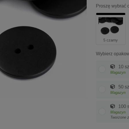
Proszę wybrać o
5 czarny
Wybierz opakow
10 sz
Magazyn
50 sz
Magazyn
100 s
Magazyn
Tworzone 