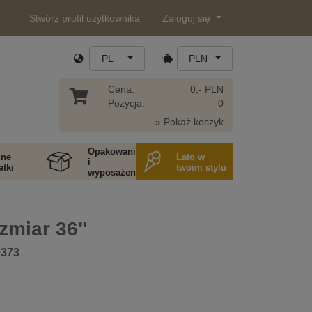
Stwórz profil użytkownika
Zaloguj się
PL
PLN
Cena:
0,- PLN
Pozycja:
0
» Pokaż koszyk
Opakowania
ne
Lato w
i
tki
twoim stylu
wyposażenie
zmiar 36"
0373