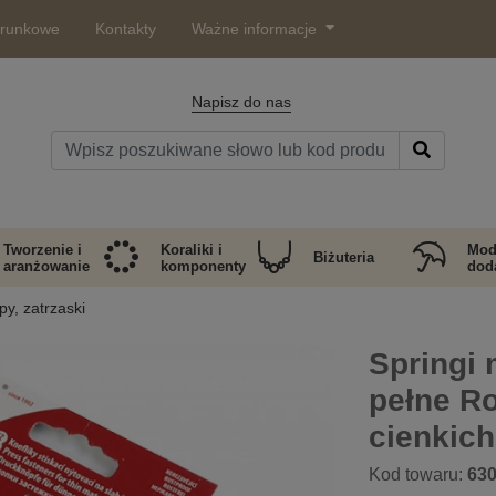
arunkowe
Kontakty
Ważne informacje
Napisz do nas
Tworzenie i
Koraliki i
Mod
Biżuteria
aranżowanie
komponenty
doda
y, zatrzaski
Springi 
pełne R
cienkich
Kod towaru:
63