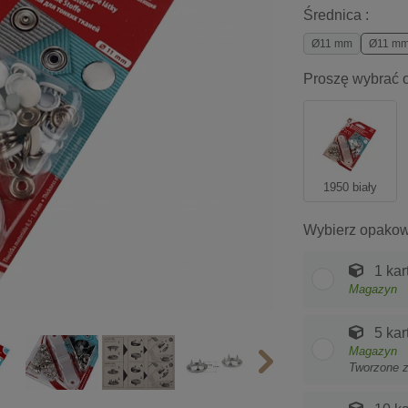
Średnica :
Ø11 mm
Ø11 mm
Proszę wybrać o
1950 biały
Wybierz opakow
1 kar
Magazyn
5 kar
Magazyn
Tworzone 