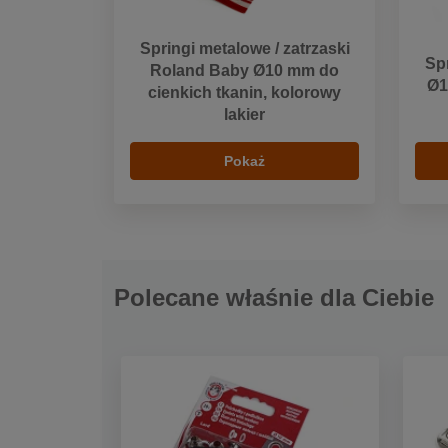
Springi metalowe / zatrzaski
Spr
Roland Baby Ø10 mm do
Ø1
cienkich tkanin, kolorowy
lakier
Pokaż
Polecane właśnie dla Ciebie