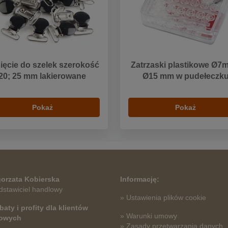
ięcie do szelek szerokość
Zatrzaski plastikowe Ø7
20; 25 mm lakierowane
Ø15 mm w pudełeczk
Pokaż
Pokaż
orzata Kobierska
Informację:
dstawiciel handlowy
» Ustawienia plików cookie
baty i profity dla klientów
» Warunki umowy
towych
» Zasady przetwarzania danych