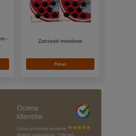
mm -
Zatrzaski metalowe
u
Pokaż
Ocena
klientów
Zakup przebiegł sprawnie.
Jestem zadowolona. Polecam.