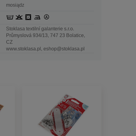
mosiądz
Stoklasa textilní galanterie s.r.o.
Průmyslová 934/13, 747 23 Bolatice,
CZ
www.stoklasa.pl, eshop@stoklasa.pl