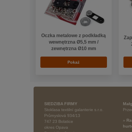
Oczka metalowe z podkładką
Zap
wewnętrzna Ø5,5 mm /
zewnętrzna Ø10 mm
Pokaż
SIEDZIBA FIRMY
Małg
Stoklasa textilní galanterie s.r.o.
Prze
Průmyslová 934/13
»
Ra
747 23 Bolatice
hur
okres Opava