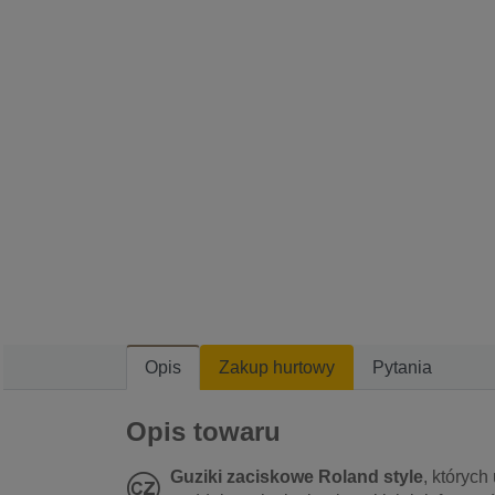
Opis
Zakup hurtowy
Pytania
Opis towaru
Guziki zaciskowe Roland style
, których