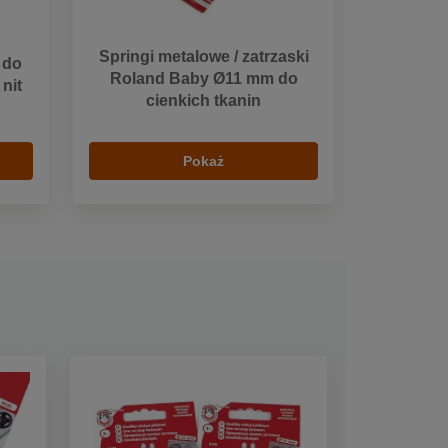
Springi metalowe / zatrzaski
 do
Roland Baby Ø11 mm do
nit
cienkich tkanin
Pokaż