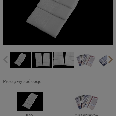
Proszę wybrać opcję:
biały
miks wariantów