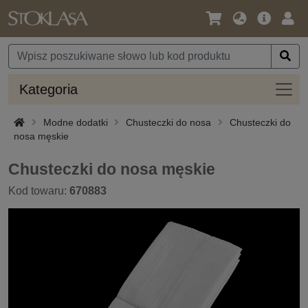
Język
Oferta
Zalo
/
główna
się
Waluta
Kateg
Kategoria
Modne dodatki
Chusteczki do nosa
Chusteczki do
nosa męskie
Chusteczki do nosa męskie
Kod towaru:
670883