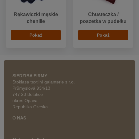
Rękawiczki męskie
Chusteczka /
chenille
poszetka w pudełku
Pokaż
Pokaż
SIEDZIBA FIRMY
Stoklasa textilní galanterie s.r.o.
Průmyslová 934/13
747 23 Bolatice
okres Opava
Republika Czeska
O NAS