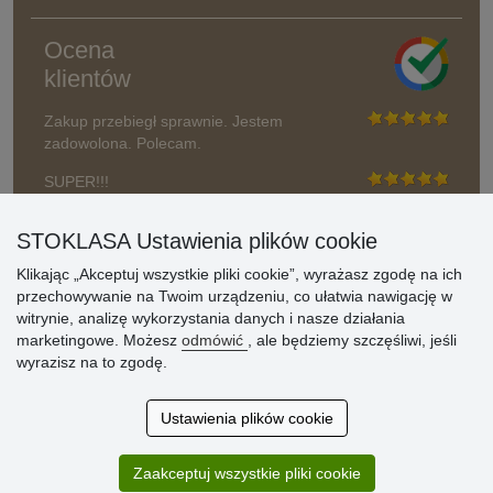
Ocena
klientów
Zakup przebiegł sprawnie. Jestem
zadowolona. Polecam.
SUPER!!!
Aktualnie 1804 recenzji
STOKLASA Ustawienia plików cookie
* Nie weryfikujemy opinii
Klikając „Akceptuj wszystkie pliki cookie”, wyrażasz zgodę na ich
przechowywanie na Twoim urządzeniu, co ułatwia nawigację w
witrynie, analizę wykorzystania danych i nasze działania
marketingowe. Możesz
odmówić
, ale będziemy szczęśliwi, jeśli
wyrazisz na to zgodę.
Ustawienia plików cookie
Zaakceptuj wszystkie pliki cookie