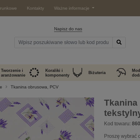
arunkowe
Kontakty
Ważne informacje
Napisz do nas
Tworzenie i
Koraliki i
Mod
Biżuteria
aranżowanie
komponenty
doda
we
Tkanina obrusowa, PCV
Tkanina
tekstyl
Kod towaru:
86
Proszę wybrać o