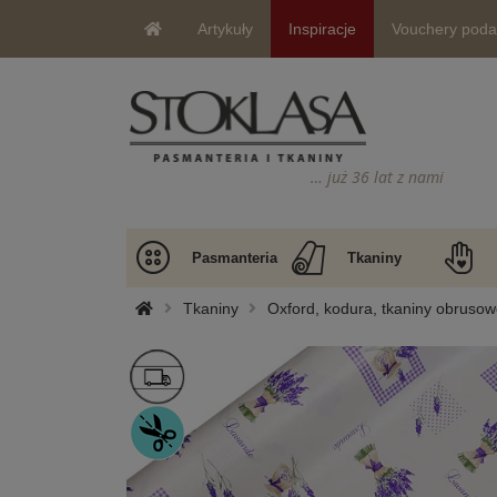
Artykuły
Inspiracje
Vouchery pod
… już 36 lat z nami
Pasmanteria
Tkaniny
Tkaniny
Oxford, kodura, tkaniny obruso