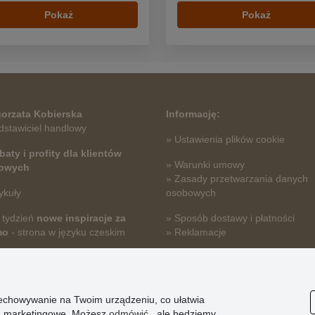
Pokaż
Pokaż
orzata Kobierska
Informację:
dstawiciel handlowy
» Ustawienia plików cookie
baty i profity dla klientów
» Warunki umowy
towych
» Zasady przetwarzania danych
ykuły
osobowych
 tydzień
nowe inspiracje za
» Sposób dostawy i płatności
mo
- strona w języku czeskim
» Reklamacje
» Dlaczego należy się zarejestro
» Najczęściej zadawane pytania
przechowywanie na Twoim urządzeniu, co ułatwia
nia marketingowe. Możesz
odmówić
, ale będziemy