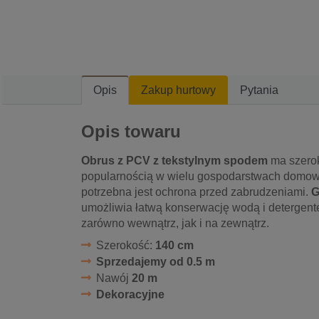
Opis
Zakup hurtowy
Pytania
Opis towaru
Obrus z PCV z tekstylnym spodem
ma szerok
popularnością w wielu gospodarstwach domowy
potrzebna jest ochrona przed zabrudzeniami.
G
umożliwia łatwą konserwację wodą i detergen
zarówno wewnątrz, jak i na zewnątrz.
Szerokość:
140 cm
Sprzedajemy od 0.5 m
Nawój
20 m
Dekoracyjne