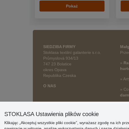
Pokaż
SIEDZIBA FIRMY
Małg
Stoklasa textilní galanterie s.r.o.
Prze
Průmyslová 934/13
»
Ra
747 23 Bolatice
hur
okres Opava
Republika Czeska
» Art
O NAS
» Co
dar
STOKLASA Ustawienia plików cookie
Klikając „Akceptuj wszystkie pliki cookie”, wyrażasz zgodę na ich 
nawigację w witrynie, analizę wykorzystania danych i nasze działa