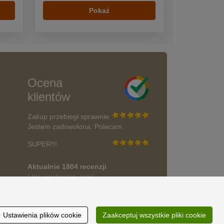
Pokaż
Ocena
klientów
Zakup przebiegł sprawnie.
Jestem zadowolona. Polecam.
SUPER!!!
Aktualnie 1804 recenzji
* Nie weryfikujemy opinii
wać?
Ustawienia plików cookie
Zaakceptuj wszystkie pliki cookie