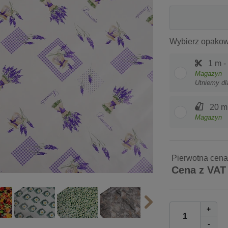
Wybierz opakow
1 m -
Magazyn
Utniemy dl
20 m
Magazyn
Pierwotna cena
Cena z VAT
+
-