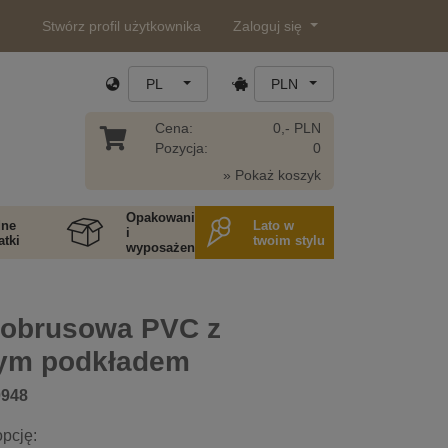
Stwórz profil użytkownika
Zaloguj się
PL
PLN
Cena:
0,- PLN
Pozycja:
0
» Pokaż koszyk
Opakowania
ne
Lato w
i
tki
twoim stylu
wyposażenie
 obrusowa PVC z
nym podkładem
0948
pcję: