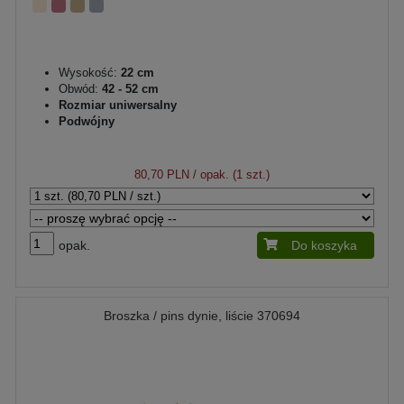
Wysokość:
22 cm
Obwód:
42 - 52 cm
Rozmiar uniwersalny
Podwójny
80,70 PLN
/ opak. (1 szt.)
opak.
Do koszyka
Broszka / pins dynie, liście 370694