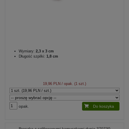
Wymiary:
2,3 x 3 cm
Długość szpilki:
1,8 cm
19,96 PLN
/ opak. (1 szt.)
opak.
Do koszyka
Broszka z szlifowanymi kamyczkami dynia 370730