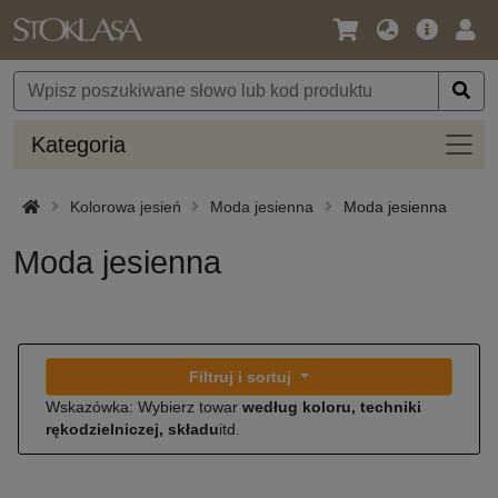
Język
Oferta
Zalo
/
główna
się
Waluta
Kateg
Kategoria
Kolorowa jesień
Moda jesienna
Moda jesienna
Moda jesienna
Filtruj i sortuj
Wskazówka: Wybierz towar
według koloru, techniki
rękodzielniczej, składu
itd.