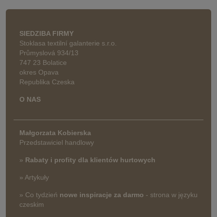
SIEDZIBA FIRMY
Stoklasa textilní galanterie s.r.o.
Průmyslová 934/13
747 23 Bolatice
okres Opava
Republika Czeska
O NAS
Małgorzata Kobierska
Przedstawiciel handlowy
»
Rabaty i profity dla klientów hurtowych
» Artykuły
» Co tydzień
nowe inspiracje za darmo
- strona w języku
czeskim