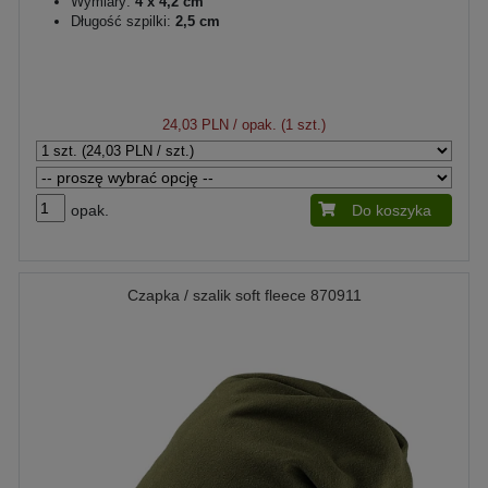
Wymiary:
4 x 4,2 cm
Długość szpilki:
2,5 cm
24,03 PLN
/ opak. (1 szt.)
opak.
Do koszyka
Czapka / szalik soft fleece 870911