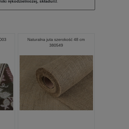
iki rękodzielniczej, składu
itd.
0003
Naturalna juta szerokość 48 cm
380549