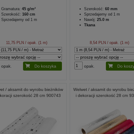
Gramatura:
45 g/m²
Szerokość:
60 mm
Szerokość:
160 cm
Sprzedajemy od 1 m
Sprzedajemy od 1 m
Nawój:
25.0 m
Tkana
11,75 PLN
/ opak. (1 m)
8,54 PLN
/ opak. (1 m)
opak.
Do koszyka
opak.
Do kosz
et / aksamit do wyrobu bieżników
Welwet / aksamit do wyrobu bie
ekoracji szerokość 28 cm 900743
i dekoracji szerokość 28 cm 9