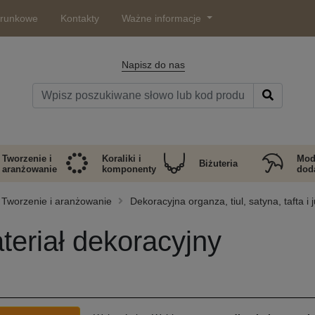
arunkowe
Kontakty
Ważne informacje
Napisz do nas
Tworzenie i
Koraliki i
Mod
Biżuteria
aranżowanie
komponenty
doda
Tworzenie i aranżowanie
Dekoracyjna organza, tiul, satyna, tafta i 
teriał dekoracyjny