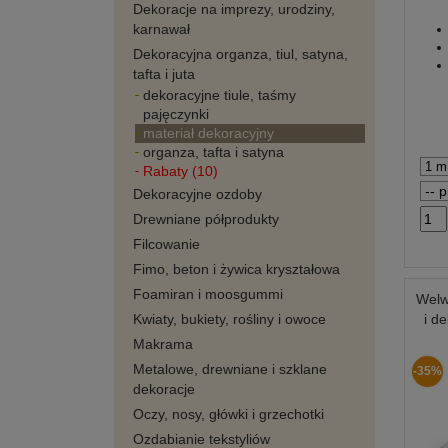
Dekoracje na imprezy, urodziny,
karnawał
Dekoracyjna organza, tiul, satyna,
tafta i juta
dekoracyjne tiule, taśmy
pajęczynki
materiał dekoracyjny
organza, tafta i satyna
Rabaty (10)
Dekoracyjne ozdoby
Drewniane półprodukty
Filcowanie
Fimo, beton i żywica kryształowa
Foamiran i moosgummi
Welw
Kwiaty, bukiety, rośliny i owoce
i d
Makrama
Metalowe, drewniane i szklane
-35%
dekoracje
Oczy, nosy, główki i grzechotki
Ozdabianie tekstyliów