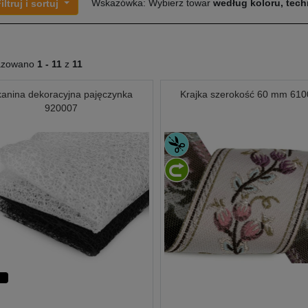
Wskazówka: Wybierz towar
według koloru, techn
iltruj i sortuj
azowano
1 -
11
z
11
anina dekoracyjna pajęczynka
Krajka szerokość 60 mm 61
920007