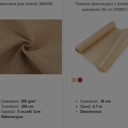
Naturalna juta metraż 380499
Tkanina dekoracyjna z lure
szerokość 36 cm 930812
Gramatura:
305 g/m²
Szerokość:
36 cm
Szerokość:
160 cm
Nawój:
2.7 m
Gęstość:
5 oczek/ 1cm
Dwustronna
Dekoracyjne