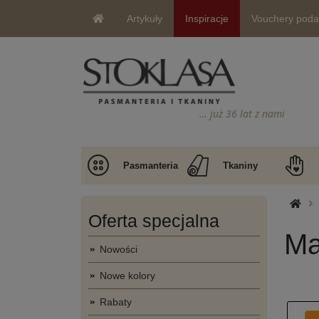
Artykuły
Inspiracje
Vouchery pod
… już 36 lat z nami
Pasmanteria
Tkaniny
Oferta specjalna
Ma
Nowości
Nowe kolory
Rabaty