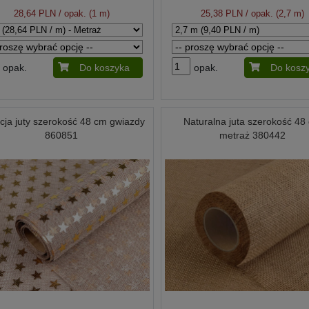
28,64 PLN
/ opak. (1 m)
25,38 PLN
/ opak. (2,7 m)
opak.
Do koszyka
opak.
Do kosz
acja juty szerokość 48 cm gwiazdy
Naturalna juta szerokość 48
860851
metraż 380442