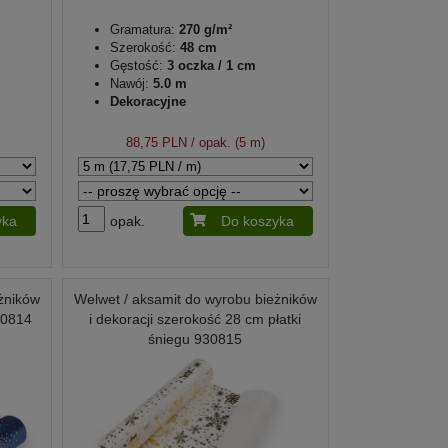
Gramatura:
270 g/m²
Szerokość:
48 cm
Gęstość:
3 oczka / 1 cm
Nawój:
5.0 m
Dekoracyjne
88,75 PLN
/ opak. (5 m)
yka
opak.
Do koszyka
żników
Welwet / aksamit do wyrobu bieżników
30814
i dekoracji szerokość 28 cm płatki
śniegu 930815