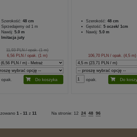
Szerokość:
48 cm
Szerokość:
48 cm
Sprzedajemy od 1 m
Gęstość:
5 oczek/ 1cm
Nawój:
5.0 m
Nawój:
5.0 m
Imitacja juty
11,93 PLN
/ opak. (1 m)
6,56 PLN
/ opak. (1 m)
106,70 PLN
/ opak. (4,5 m)
opak.
Do koszyka
opak.
Do kosz
azowano
1 -
11
z
11
Na stronie:
12
24
48
96