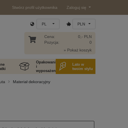
Stwórz profil użytkownika
Zaloguj się
PL
PLN
Cena:
0,- PLN
Pozycja:
0
» Pokaż koszyk
Opakowania
ne
Lato w
i
tki
twoim stylu
wyposażenie
juta
Materiał dekoracyjny