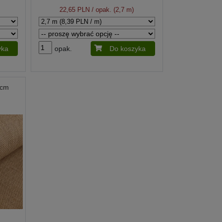
22,65 PLN
/ opak. (2,7 m)
yka
opak.
Do koszyka
 cm