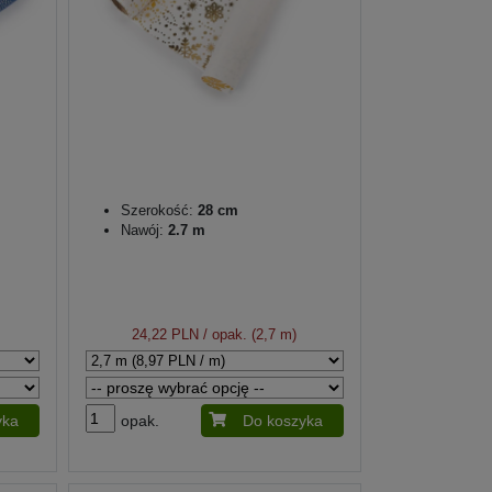
Szerokość:
28 cm
Nawój:
2.7 m
24,22 PLN
/ opak. (2,7 m)
yka
opak.
Do koszyka