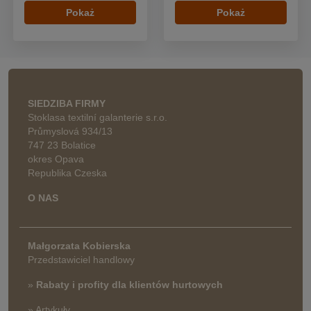
Pokaż
Pokaż
SIEDZIBA FIRMY
Stoklasa textilní galanterie s.r.o.
Průmyslová 934/13
747 23 Bolatice
okres Opava
Republika Czeska
O NAS
Małgorzata Kobierska
Przedstawiciel handlowy
»
Rabaty i profity dla klientów hurtowych
» Artykuły