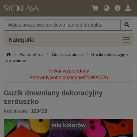
Język
Oferta
Zalo
/
główna
się
Waluta
Kateg
Kategoria
Pasmanteria
Guziki i zapięcia
Guziki dekoracyjne -
drewniane
Towar wyprzedany
Przewidywana dostępność: 09/2026
Guzik drewniany dekoracyjny
serduszko
Kod towaru:
120438
mix kolorów