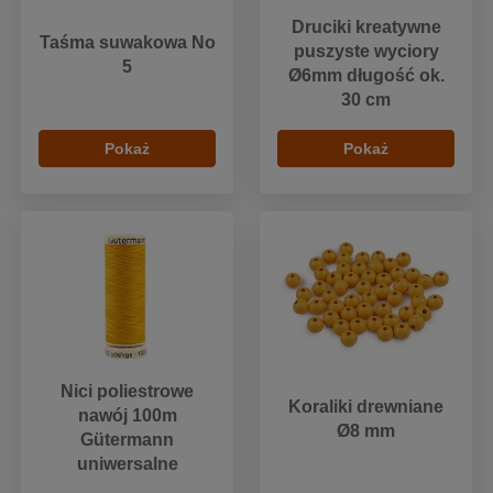
Druciki kreatywne
Taśma suwakowa No
puszyste wyciory
5
Ø6mm długość ok.
30 cm
Pokaż
Pokaż
Nici poliestrowe
Koraliki drewniane
nawój 100m
Ø8 mm
Gütermann
uniwersalne