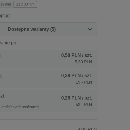
x 19 mm
21 x 33 mm
pcję:
Dostępne warianty (5)
anie po:
0,58 PLN
/ szt.
t.
5,80 PLN
0,38 PLN
/ szt.
t.
19,- PLN
zt.
0,26 PLN
/ szt.
52,- PLN
z mniejszych opakowań
8,90 PLN