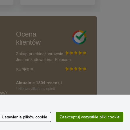
Ocena
klientów
Zakup przebiegł sprawnie.
Jestem zadowolona. Polecam.
SUPER!!!
Aktualnie 1804 recenzji
* Nie weryfikujemy opinii
wać?
Ustawienia plików cookie
Zaakceptuj wszystkie pliki cookie