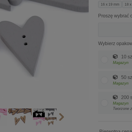
16 x 19 mm
18 
Proszę wybrać o
Wybierz opakow
10 sz
Magazyn
50 sz
Magazyn
200 s
Magazyn
Tworzone 
Pierwotna cena