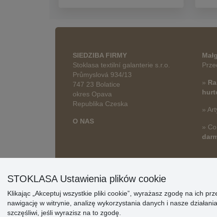
SIEDZIBA FIRMY
Małg
Stoklasa textilní galanterie s.r.o.
Prze
Průmyslová 934/13
»
Ra
747 23 Bolatice
hur
okres Opava
Republika Czeska
» Art
O NAS
» Co
dar
STOKLASA Ustawienia plików cookie
Klikając „Akceptuj wszystkie pliki cookie”, wyrażasz zgodę na ich 
nawigację w witrynie, analizę wykorzystania danych i nasze działa
szczęśliwi, jeśli wyrazisz na to zgodę.