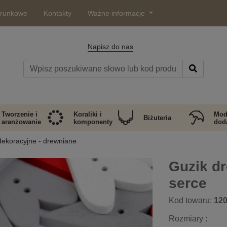
arunkowe
Kontakty
Ważne informacje
Napisz do nas
Tworzenie i
Koraliki i
Mod
Biżuteria
aranżowanie
komponenty
doda
dekoracyjne - drewniane
Guzik d
serce
Kod towaru:
12
Rozmiary :