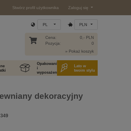
Stwórz profil użytkownika
Zaloguj się
PL
PLN
Cena:
0,- PLN
Pozycja:
0
» Pokaż koszyk
Opakowania
ne
Lato w
i
tki
twoim stylu
wyposażenie
rewniany dekoracyjny
0349