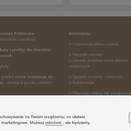
orzata Kobierska
Informację:
dstawiciel handlowy
» Ustawienia plików cookie
baty i profity dla klientów
» Warunki umowy
towych
» Zasady przetwarzania danych
ykuły
osobowych
 tydzień
nowe inspiracje za
» Sposób dostawy i płatności
mo
- strona w języku czeskim
» Reklamacje
» Dlaczego należy się zarejestro
» Najczęściej zadawane pytania
przechowywanie na Twoim urządzeniu, co ułatwia
nia marketingowe. Możesz
odmówić
, ale będziemy