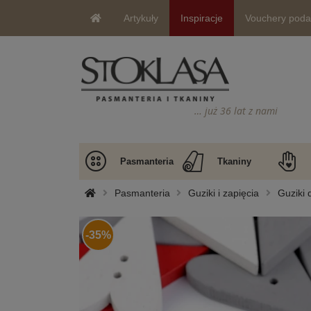
Artykuły
Inspiracje
Vouchery pod
… już 36 lat z nami
Pasmanteria
Tkaniny
Pasmanteria
Guziki i zapięcia
Guziki 
-35%