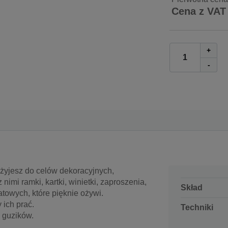
Cena z VAT
+
-
 użyjesz do celów dekoracyjnych,
imi ramki, kartki, winietki, zaproszenia,
Skład
atowych, które pięknie ożywi.
ich prać.
Techniki
 guzików.