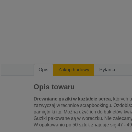
Opis
Zakup hurtowy
Pytania
Opis towaru
Drewniane guziki w kształcie serca
, których
zazwyczaj w technice scrapbookingu. Ozdobisz n
pamiętniki itp. Można użyć ich do bukietów kwi
Guziki pakowane są w woreczku. Nie zalecamy 
W opakowaniu po 50 sztuk znajduje się 47 - 49