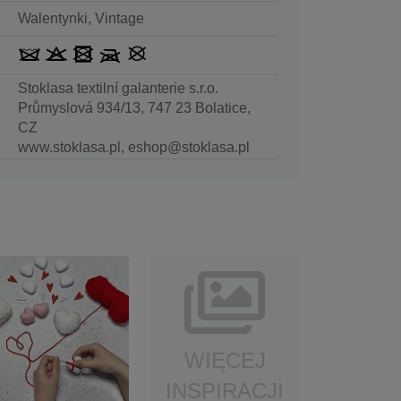
Walentynki, Vintage
Stoklasa textilní galanterie s.r.o.
Průmyslová 934/13, 747 23 Bolatice,
CZ
www.stoklasa.pl, eshop@stoklasa.pl
WIĘCEJ
INSPIRACJI