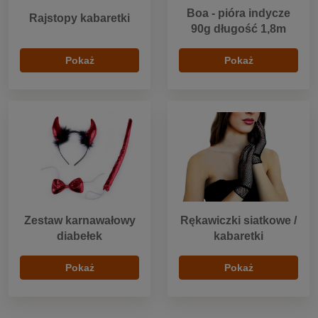
Boa - pióra indycze
Rajstopy kabaretki
90g długość 1,8m
Pokaż
Pokaż
Zestaw karnawałowy
Rękawiczki siatkowe /
diabełek
kabaretki
Pokaż
Pokaż