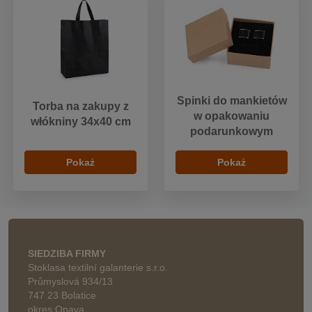
Spinki do mankietów
Torba na zakupy z
w opakowaniu
włókniny 34x40 cm
podarunkowym
Pokaż
Pokaż
SIEDZIBA FIRMY
Stoklasa textilní galanterie s.r.o.
Průmyslová 934/13
747 23 Bolatice
okres Opava