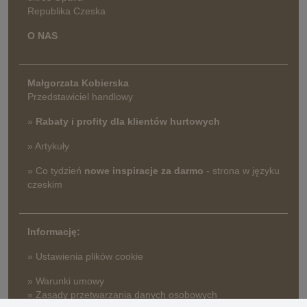
Republika Czeska
O NAS
Małgorzata Kobierska
Przedstawiciel handlowy
»
Rabaty i profity dla klientów hurtowych
» Artykuły
» Co tydzień
nowe inspiracje za darmo
- strona w języku
czeskim
Informację:
» Ustawienia plików cookie
» Warunki umowy
» Zasady przetwarzania danych osobowych