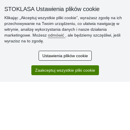
» Sposób dostawy i płatności
STOKLASA Ustawienia plików cookie
» Reklamacje
Klikając „Akceptuj wszystkie pliki cookie”, wyrażasz zgodę na ich
» Dlaczego należy się zarejestrować?
przechowywanie na Twoim urządzeniu, co ułatwia nawigację w
» Najczęściej zadawane pytania
witrynie, analizę wykorzystania danych i nasze działania
marketingowe. Możesz
odmówić
, ale będziemy szczęśliwi, jeśli
wyrazisz na to zgodę.
Ocena
klientów
Ustawienia plików cookie
Zakup przebiegł sprawnie. Jestem
Zaakceptuj wszystkie pliki cookie
zadowolona. Polecam.
SUPER!!!
Aktualnie 1804 recenzji
* Nie weryfikujemy opinii