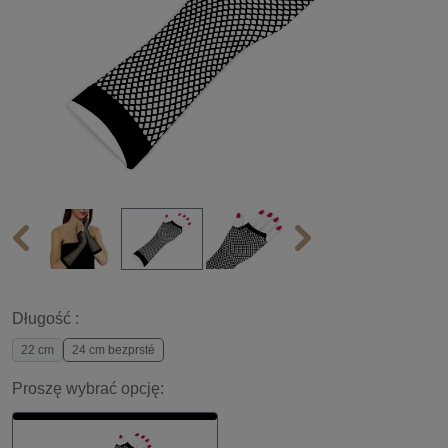
Długość :
22 cm
24 cm bezprsté
Proszę wybrać opcję: