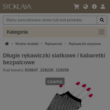
Język
Oferta
Zalo
/
główna
się
Waluta
Kateg
Kategoria
Modne dodatki
Rękawiczki
Rękawiczki wizytowe
Długie rękawiczki siatkowe / kabaretki
bezpalcowe
Kod towaru:
810647_228226_119258
czarny