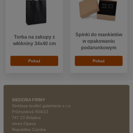
Spinki do mankietów
Torba na zakupy z
w opakowaniu
włókniny 34x40 cm
podarunkowym
Pokaż
Pokaż
SIEDZIBA FIRMY
Stoklasa textilní galanterie s.r.o.
Průmyslová 934/13
747 23 Bolatice
okres Opava
Republika Czeska