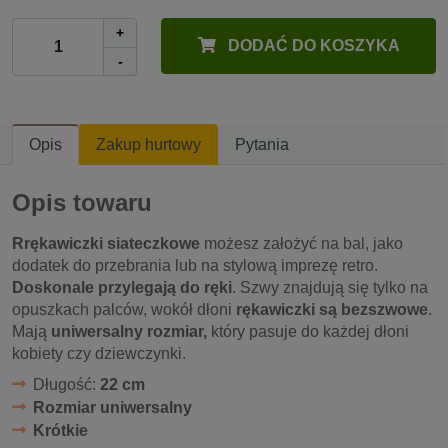
+
DODAĆ DO KOSZYKA
-
Opis
Zakup hurtowy
Pytania
Opis towaru
Rrękawiczki siateczkowe
możesz założyć na bal, jako
dodatek do przebrania lub na stylową imprezę retro.
Doskonale przylegają do ręki
. Szwy znajdują się tylko na
opuszkach palców, wokół dłoni
rękawiczki są bezszwowe
.
Mają
uniwersalny rozmiar,
który pasuje do każdej dłoni
kobiety czy dziewczynki.
Długość:
22 cm
Rozmiar uniwersalny
Krótkie