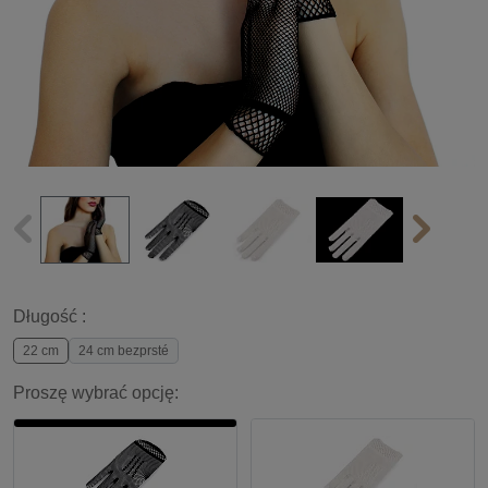
Długość :
22 cm
24 cm bezprsté
Proszę wybrać opcję: