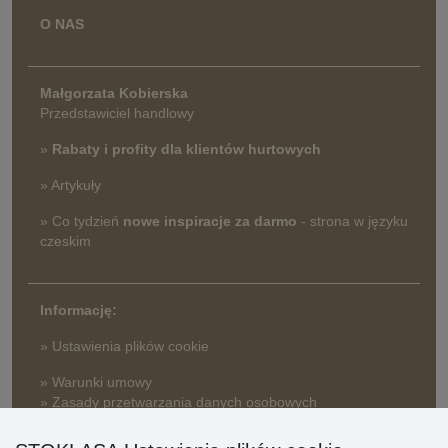
O NAS
Małgorzata Kobierska
Przedstawiciel handlowy
»
Rabaty i profity dla klientów hurtowych
» Artykuły
» Co tydzień
nowe inspiracje za darmo
- strona w języku
czeskim
Informację:
» Ustawienia plików cookie
» Warunki umowy
» Zasady przetwarzania danych osobowych
» Sposób dostawy i płatności