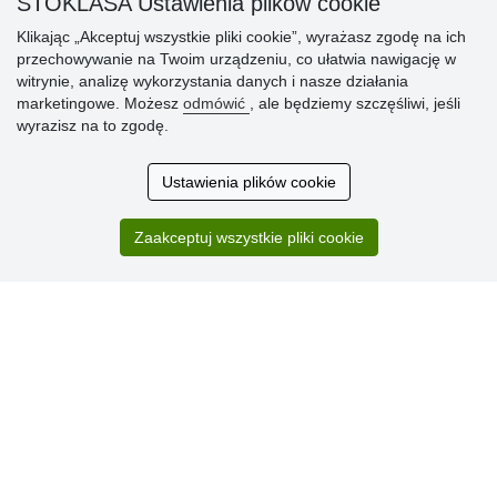
STOKLASA Ustawienia plików cookie
» Reklamacje
Klikając „Akceptuj wszystkie pliki cookie”, wyrażasz zgodę na ich
» Dlaczego należy się zarejestrować?
przechowywanie na Twoim urządzeniu, co ułatwia nawigację w
» Najczęściej zadawane pytania
witrynie, analizę wykorzystania danych i nasze działania
marketingowe. Możesz
odmówić
, ale będziemy szczęśliwi, jeśli
wyrazisz na to zgodę.
Ocena
klientów
Ustawienia plików cookie
Zakup przebiegł sprawnie. Jestem
Zaakceptuj wszystkie pliki cookie
zadowolona. Polecam.
SUPER!!!
Aktualnie 1804 recenzji
* Nie weryfikujemy opinii