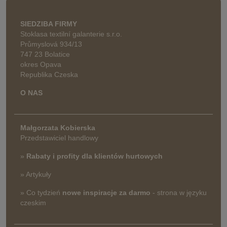
SIEDZIBA FIRMY
Stoklasa textilní galanterie s.r.o.
Průmyslová 934/13
747 23 Bolatice
okres Opava
Republika Czeska
O NAS
Małgorzata Kobierska
Przedstawiciel handlowy
»
Rabaty i profity dla klientów hurtowych
» Artykuły
» Co tydzień
nowe inspiracje za darmo
- strona w języku
czeskim