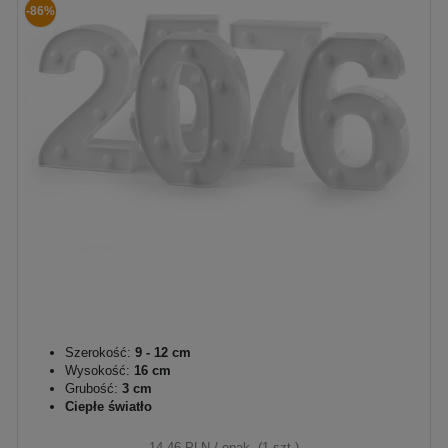
-86%
Szerokość:
9 - 12 cm
Wysokość:
16 cm
Grubość:
3 cm
Ciepłe światło
14,46 PLN
/ opak. (1 szt.)