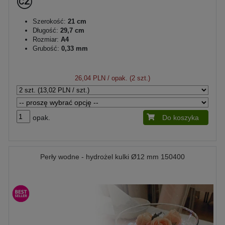
Szerokość:
21 cm
Długość:
29,7 cm
Rozmiar:
A4
Grubość:
0,33 mm
26,04 PLN
/ opak. (2 szt.)
opak.
Do koszyka
Perły wodne - hydrożel kulki Ø12 mm 150400