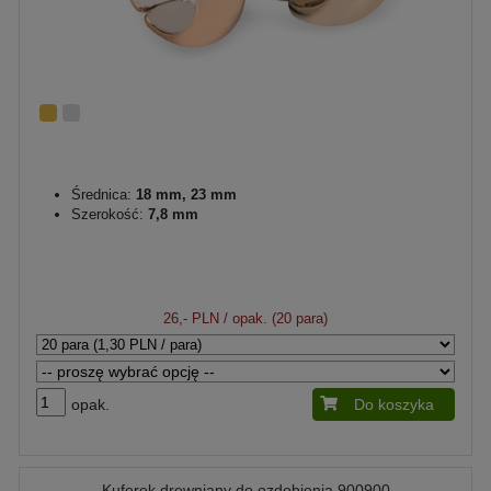
Średnica:
18 mm, 23 mm
Szerokość:
7,8 mm
26,- PLN
/ opak. (20 para)
opak.
Do koszyka
Kuferek drewniany do ozdobienia 900900