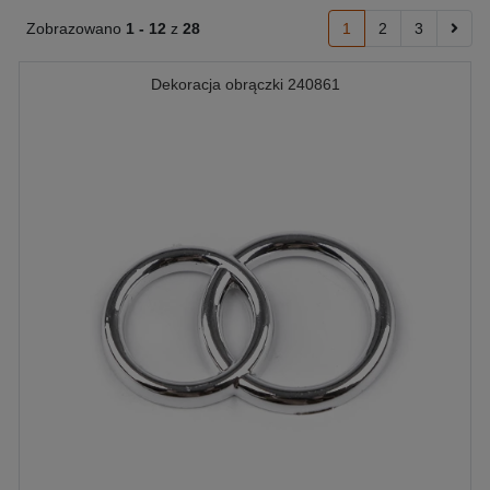
Zobrazowano
1 -
12
z
28
1
2
3
Dekoracja obrączki 240861