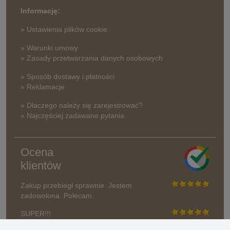
Informację:
» Ustawienia plików cookie
» Warunki umowy
» Zasady przetwarzania danych osobowych
» Sposób dostawy i płatności
» Reklamacje
» Dlaczego należy się zarejestrować?
» Najczęściej zadawane pytania
Ocena
klientów
Zakup przebiegł sprawnie. Jestem
zadowolona. Polecam.
SUPER!!!