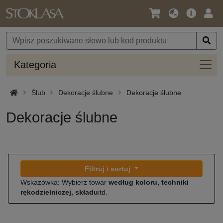
Język
Oferta
Zalo
/
główna
się
Waluta
Kateg
Kategoria
Ślub
Dekoracje ślubne
Dekoracje ślubne
Dekoracje ślubne
Filtruj i sortuj
Wskazówka: Wybierz towar
według koloru, techniki
rękodzielniczej, składu
itd.