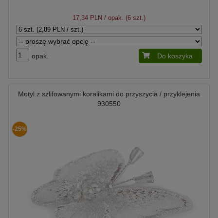
17,34 PLN
/ opak. (6 szt.)
opak.
Do koszyka
Motyl z szlifowanymi koralikami do przyszycia / przyklejenia
930550
-25%