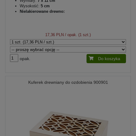
Wymiary:
7 x 11 cm
Wysokość:
5 cm
Nielakierowane drewno:
17,36 PLN
/ opak. (1 szt.)
opak.
Do koszyka
Kuferek drewniany do ozdobienia 900901