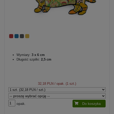
Wymiary:
3 x 6 cm
Długość szpilki:
2,5 cm
32,18 PLN
/ opak. (1 szt.)
opak.
Do koszyka