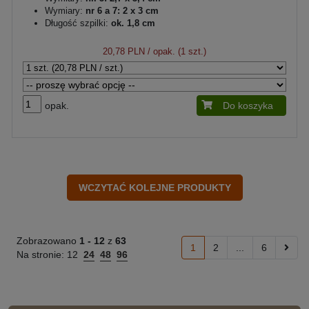
Wymiary:
nr 6 a 7: 2 x 3 cm
Długość szpilki:
ok. 1,8 cm
20,78 PLN
/ opak. (1 szt.)
opak.
Do koszyka
Zobrazowano
1 -
12
z
63
1
2
...
6
Na stronie:
12
24
48
96