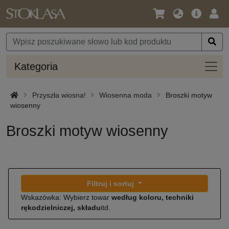
Język
Oferta
Zalo
/
główna
się
Waluta
Kateg
Kategoria
Przyszła wiosna!
Wiosenna moda
Broszki motyw
wiosenny
Broszki motyw wiosenny
Filtruj i sortuj
Wskazówka: Wybierz towar
według koloru, techniki
rękodzielniczej, składu
itd.