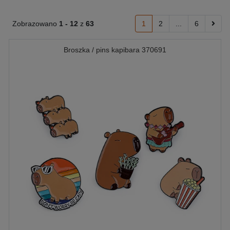
Zobrazowano
1 -
12
z
63
1
2
...
6
Broszka / pins kapibara 370691