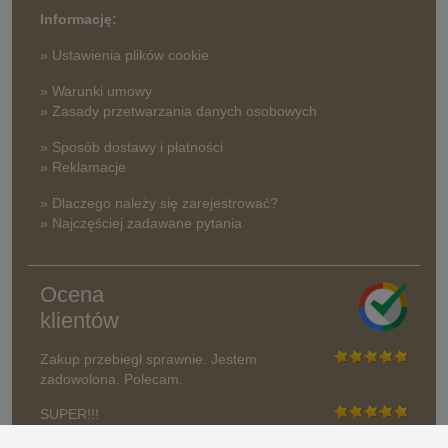
Informację:
» Ustawienia plików cookie
» Warunki umowy
» Zasady przetwarzania danych osobowych
» Sposób dostawy i płatności
» Reklamacje
» Dlaczego należy się zarejestrować?
» Najczęściej zadawane pytania
Ocena
klientów
Zakup przebiegł sprawnie. Jestem
zadowolona. Polecam.
SUPER!!!