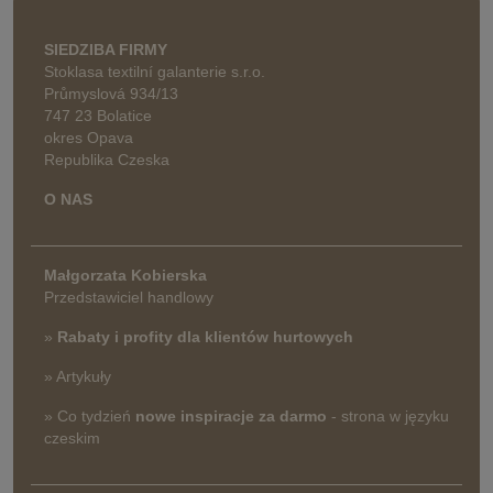
SIEDZIBA FIRMY
Stoklasa textilní galanterie s.r.o.
Průmyslová 934/13
747 23 Bolatice
okres Opava
Republika Czeska
O NAS
Małgorzata Kobierska
Przedstawiciel handlowy
»
Rabaty i profity dla klientów hurtowych
» Artykuły
» Co tydzień
nowe inspiracje za darmo
- strona w języku
czeskim