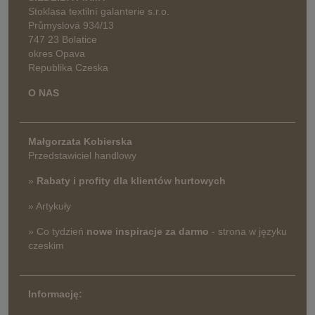
Stoklasa textilní galanterie s.r.o.
Průmyslová 934/13
747 23 Bolatice
okres Opava
Republika Czeska
O NAS
Małgorzata Kobierska
Przedstawiciel handlowy
»
Rabaty i profity dla klientów hurtowych
» Artykuły
» Co tydzień
nowe inspiracje za darmo
- strona w języku
czeskim
Informację: