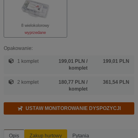
8 wielokolorowy
wyprzedane
Opakowanie:
1 komplet
199,01 PLN
/
199,01 PLN
komplet
2 komplet
180,77 PLN
/
361,54 PLN
komplet
USTAW MONITOROWANIE DYSPOZYCJI
Opis
Zakup hurtowy
Pytania