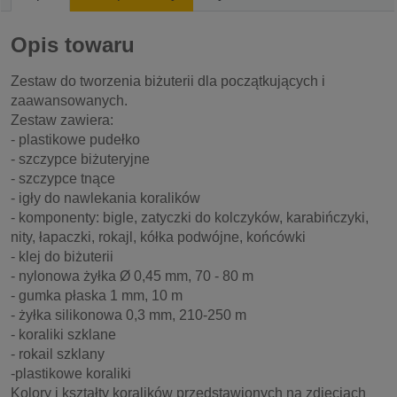
Opis towaru
Zestaw do tworzenia biżuterii dla początkujących i
zaawansowanych.
Zestaw zawiera:
- plastikowe pudełko
- szczypce biżuteryjne
- szczypce tnące
- igły do nawlekania koralików
- komponenty: bigle, zatyczki do kolczyków, karabińczyki,
nity, łapaczki, rokajl, kółka podwójne, końcówki
- klej do biżuterii
- nylonowa żyłka Ø 0,45 mm, 70 - 80 m
- gumka płaska 1 mm, 10 m
- żyłka silikonowa 0,3 mm, 210-250 m
- koraliki szklane
- rokail szklany
-plastikowe koraliki
Kolory i kształty koralików przedstawionych na zdjęciach