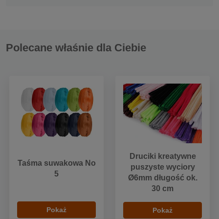
Polecane właśnie dla Ciebie
Druciki kreatywne
Taśma suwakowa No
puszyste wyciory
5
Ø6mm długość ok.
30 cm
Pokaż
Pokaż