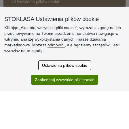
» Ustawienia plików cookie
» Warunki umowy
» Zasady przetwarzania danych osobowych
STOKLASA Ustawienia plików cookie
Klikając „Akceptuj wszystkie pliki cookie”, wyrażasz zgodę na ich
» Sposób dostawy i płatności
przechowywanie na Twoim urządzeniu, co ułatwia nawigację w
» Reklamacje
witrynie, analizę wykorzystania danych i nasze działania
» Dlaczego należy się zarejestrować?
marketingowe. Możesz
odmówić
, ale będziemy szczęśliwi, jeśli
» Najczęściej zadawane pytania
wyrazisz na to zgodę.
Ustawienia plików cookie
Ocena
klientów
Zaakceptuj wszystkie pliki cookie
Zakup przebiegł sprawnie. Jestem
zadowolona. Polecam.
SUPER!!!
Aktualnie 1804 recenzji
* Nie weryfikujemy opinii