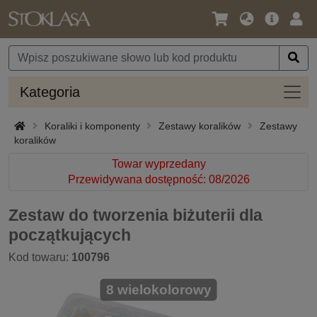
Język
Oferta
Zalo
/
główna
się
Waluta
Kateg
Kategoria
Koraliki i komponenty
Zestawy koralików
Zestawy
koralików
Towar wyprzedany
Przewidywana dostępność: 08/2026
Zestaw do tworzenia biżuterii dla
początkujących
Kod towaru:
100796
8 wielokolorowy