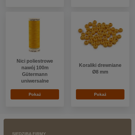
Nici poliestrowe
Koraliki drewniane
nawój 100m
Ø8 mm
Gütermann
uniwersalne
Pokaż
Pokaż
SIEDZIBA FIRMY