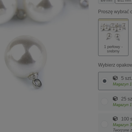
Ø9 mm
Ø11 mm
Proszę wybrać o
1 perłowy -
srebrny
Wybierz opakow
5 szt.
Magazyn
1
25 sz
Magazyn
1
100 s
Magazyn
3
Tworzone 