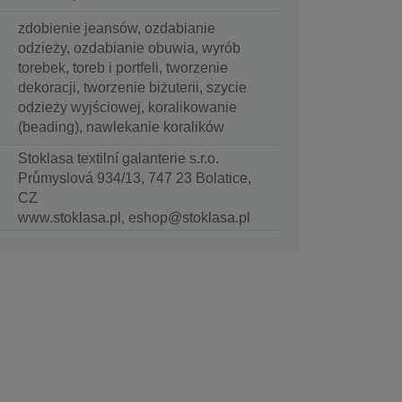
zdobienie jeansów, ozdabianie
odzieży, ozdabianie obuwia, wyrób
torebek, toreb i portfeli, tworzenie
dekoracji, tworzenie biżuterii, szycie
odzieży wyjściowej, koralikowanie
(beading), nawlekanie koralików
Stoklasa textilní galanterie s.r.o.
Průmyslová 934/13, 747 23 Bolatice,
CZ
www.stoklasa.pl, eshop@stoklasa.pl