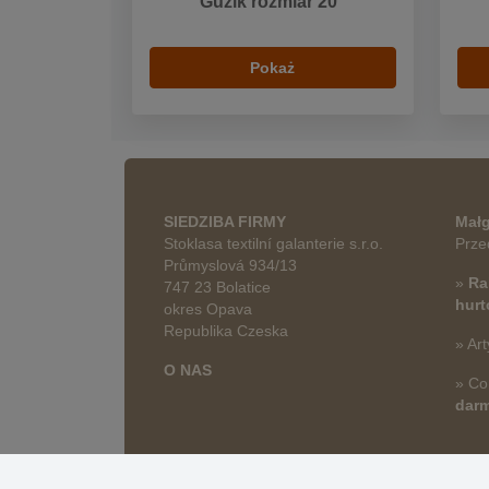
Guzik rozmiar 20"
Pokaż
SIEDZIBA FIRMY
Małg
Stoklasa textilní galanterie s.r.o.
Prze
Průmyslová 934/13
»
Ra
747 23 Bolatice
hur
okres Opava
Republika Czeska
» Art
O NAS
» Co
dar