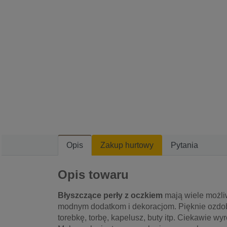
Opis
Zakup hurtowy
Pytania
Opis towaru
Błyszczące perły z oczkiem
mają wiele możl
modnym dodatkom i dekoracjom. Pięknie ozdob
torebkę, torbę, kapelusz, buty itp. Ciekawie w