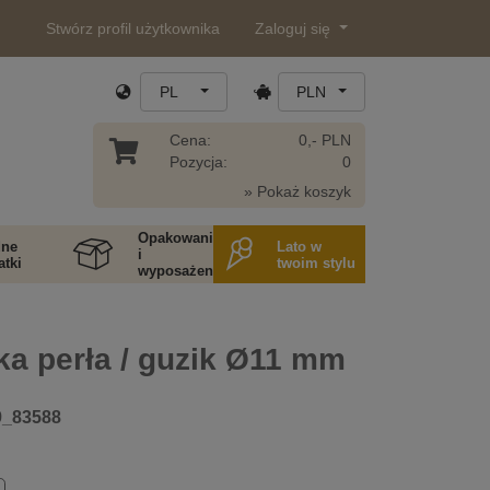
Stwórz profil użytkownika
Zaloguj się
PL
PLN
Cena:
0,- PLN
Pozycja:
0
» Pokaż koszyk
Opakowania
ne
Lato w
i
tki
twoim stylu
wyposażenie
a perła / guzik Ø11 mm
9_83588