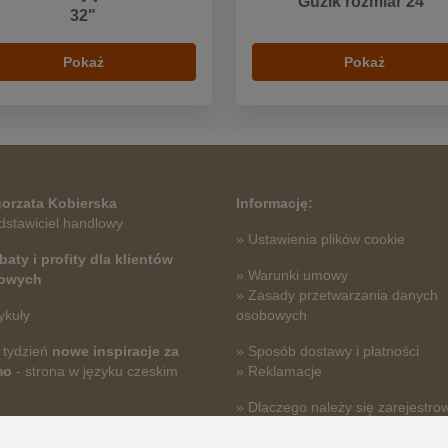
Guzik rozmiar 24"
32"
Pokaż
Pokaż
orzata Kobierska
Informację:
dstawiciel handlowy
» Ustawienia plików cookie
baty i profity dla klientów
» Warunki umowy
towych
» Zasady przetwarzania danych
ykuły
osobowych
 tydzień
nowe inspiracje za
» Sposób dostawy i płatności
mo
- strona w języku czeskim
» Reklamacje
» Dlaczego należy się zarejestro
» Najczęściej zadawane pytania