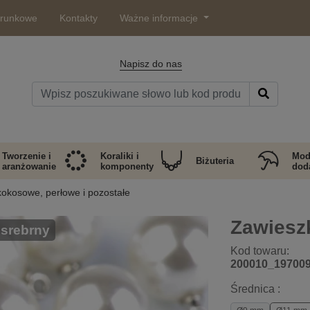
arunkowe
Kontakty
Ważne informacje
Napisz do nas
Tworzenie i
Koraliki i
Mod
Biżuteria
aranżowanie
komponenty
doda
kokosowe, perłowe i pozostałe
Zawieszk
 srebrny
Kod towaru:
200010_19700
Średnica :