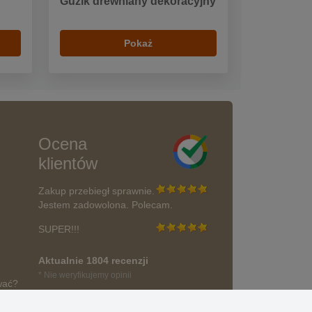
Guzik drewniany dekoracyjny
Pokaż
Ocena
klientów
Zakup przebiegł sprawnie.
Jestem zadowolona. Polecam.
SUPER!!!
Aktualnie 1804 recenzji
* Nie weryfikujemy opinii
wać?