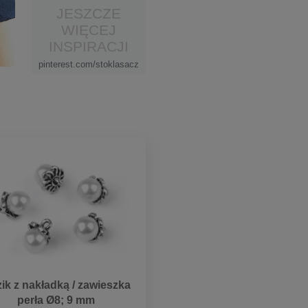
JESZCZE
WIĘCEJ
INSPIRACJI
pinterest.com/stoklasacz
ik z nakładką / zawieszka
perła Ø8; 9 mm