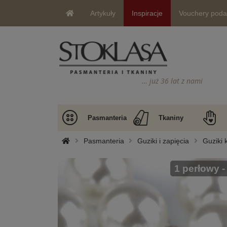
Artykuły
Inspiracje
Vouchery pod
… już 36 lat z nami
Pasmanteria
Tkaniny
Pasmanteria
Guziki i zapięcia
Guziki 
1 perłowy -