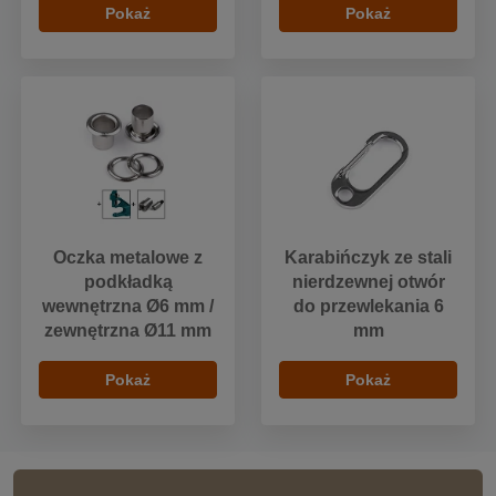
Pokaż
Pokaż
Oczka metalowe z
Karabińczyk ze stali
podkładką
nierdzewnej otwór
wewnętrzna Ø6 mm /
do przewlekania 6
zewnętrzna Ø11 mm
mm
Pokaż
Pokaż