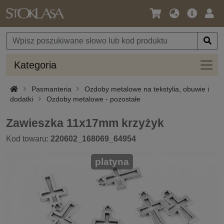
Język
Oferta
Zalo
/
główna
się
Waluta
Kateg
Kategoria
Pasmanteria
Ozdoby metalowe na tekstylia, obuwie i
dodatki
Ozdoby metalowe - pozostałe
Zawieszka 11x17mm krzyżyk
Kod towaru:
220602_168069_64954
platyna