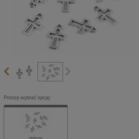
Proszę wybrać opcję:
platyna