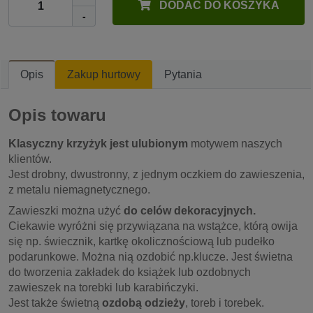
DODAĆ DO KOSZYKA
-
Opis
Zakup hurtowy
Pytania
Opis towaru
Klasyczny krzyżyk jest ulubionym
motywem naszych
klientów.
Jest drobny, dwustronny, z jednym oczkiem do zawieszenia,
z metalu niemagnetycznego.
Zawieszki można użyć
do celów dekoracyjnych.
Ciekawie wyróżni się przywiązana na wstążce, którą owija
się np. świecznik, kartkę okolicznościową lub pudełko
podarunkowe. Można nią ozdobić np.klucze. Jest świetna
do tworzenia zakładek do książek lub ozdobnych
zawieszek na torebki lub karabińczyki.
Jest także świetną
ozdobą odzieży
, toreb i torebek.