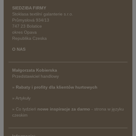
SIEDZIBA FIRMY
Stoklasa textilní galanterie s.r.o.
Průmyslová 934/13
747 23 Bolatice
okres Opava
Republika Czeska
O NAS
Małgorzata Kobierska
Przedstawiciel handlowy
»
Rabaty i profity dla klientów hurtowych
» Artykuły
» Co tydzień
nowe inspiracje za darmo
- strona w języku
czeskim