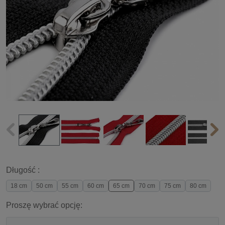
Długość :
18 cm
50 cm
55 cm
60 cm
65 cm
70 cm
75 cm
80 cm
Proszę wybrać opcję: