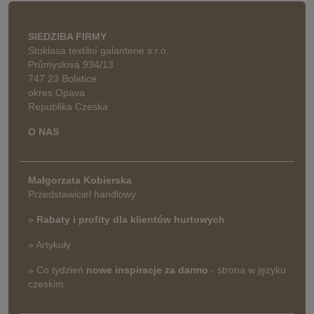
SIEDZIBA FIRMY
Stoklasa textilní galanterie s.r.o.
Průmyslová 934/13
747 23 Bolatice
okres Opava
Republika Czeska
O NAS
Małgorzata Kobierska
Przedstawiciel handlowy
»
Rabaty i profity dla klientów hurtowych
» Artykuły
» Co tydzień
nowe inspiracje za darmo
- strona w języku
czeskim