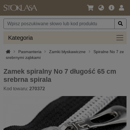
Język
Oferta
Zalo
/
główna
się
Waluta
Kateg
Kategoria
Pasmanteria
Zamki błyskawiczne
Spiralne No 7 ze
srebrnymi ząbkami
Zamek spiralny No 7 długość 65 cm
srebrna spirala
Kod towaru:
270372