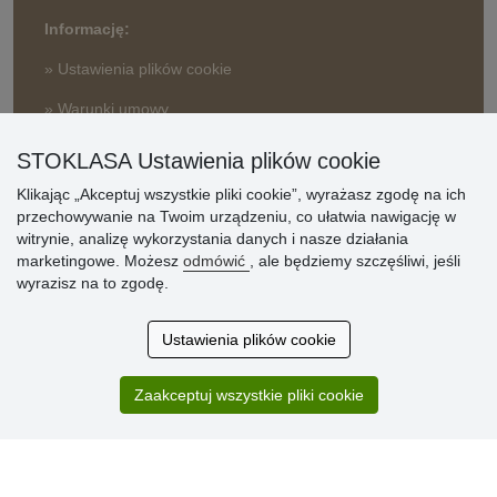
Informację:
» Ustawienia plików cookie
» Warunki umowy
» Zasady przetwarzania danych osobowych
STOKLASA Ustawienia plików cookie
» Sposób dostawy i płatności
» Reklamacje
Klikając „Akceptuj wszystkie pliki cookie”, wyrażasz zgodę na ich
przechowywanie na Twoim urządzeniu, co ułatwia nawigację w
» Dlaczego należy się zarejestrować?
witrynie, analizę wykorzystania danych i nasze działania
» Najczęściej zadawane pytania
marketingowe. Możesz
odmówić
, ale będziemy szczęśliwi, jeśli
wyrazisz na to zgodę.
Ocena
Ustawienia plików cookie
klientów
Zaakceptuj wszystkie pliki cookie
Zakup przebiegł sprawnie. Jestem
zadowolona. Polecam.
SUPER!!!