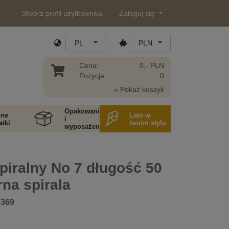
Stwórz profil użytkownika
Zaloguj się
PL
PLN
Cena:
0,- PLN
Pozycja:
0
» Pokaż koszyk
Opakowania
ne
Lato w
i
tki
twoim stylu
wyposażenie
piralny No 7 długość 50
na spirala
0369