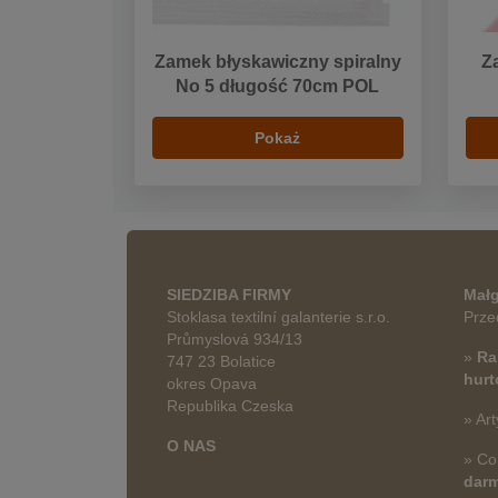
Zamek błyskawiczny spiralny
Z
No 5 długość 70cm POL
Pokaż
SIEDZIBA FIRMY
Małg
Stoklasa textilní galanterie s.r.o.
Prze
Průmyslová 934/13
»
Ra
747 23 Bolatice
hur
okres Opava
Republika Czeska
» Art
O NAS
» Co
dar