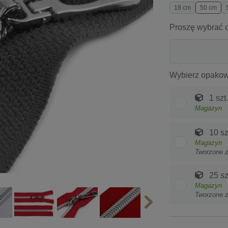
18 cm
50 cm
Proszę wybrać o
Wybierz opakow
1 szt.
Magazyn
10 sz
Magazyn
Tworzone 
25 sz
Magazyn
Tworzone 