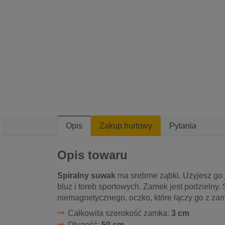
Opis
Zakup hurtowy
Pytania
Opis towaru
Spiralny suwak
ma srebrne ząbki. Użyjesz go j
bluz i toreb sportowych. Zamek jest podzielny
niemagnetycznego, oczko, które łączy go z za
Całkowita szerokość zamka:
3 cm
Długość:
50 cm