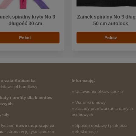
amek spiralny kryty No 3
Zamek spiralny No 3 dłu
długość 30 cm
50 cm autolock
Pokaż
Pokaż
orzata Kobierska
Informację:
dstawiciel handlowy
» Ustawienia plików cookie
baty i profity dla klientów
» Warunki umowy
towych
» Zasady przetwarzania danych
ykuły
osobowych
 tydzień
nowe inspiracje za
» Sposób dostawy i płatności
mo
- strona w języku czeskim
» Reklamacje