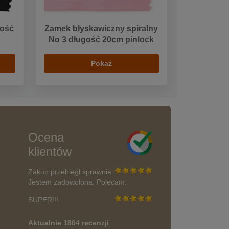
gość
Zamek błyskawiczny spiralny
No 3 długość 20cm pinlock
Pokaż
Ocena
klientów
Zakup przebiegł sprawnie.
Jestem zadowolona. Polecam.
SUPER!!!
Aktualnie 1804 recenzji