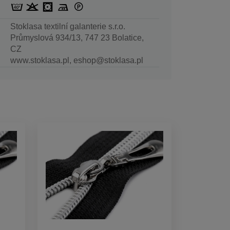
Stoklasa textilní galanterie s.r.o.
Průmyslová 934/13, 747 23 Bolatice,
CZ
www.stoklasa.pl, eshop@stoklasa.pl