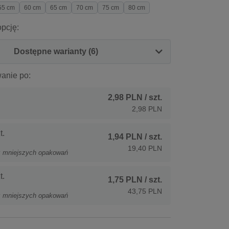
55 cm
60 cm
65 cm
70 cm
75 cm
80 cm
pcję:
Dostępne warianty (6)
anie po:
2,98 PLN
/ szt.
2,98 PLN
t.
1,94 PLN
/ szt.
19,40 PLN
z mniejszych opakowań
t.
1,75 PLN
/ szt.
43,75 PLN
z mniejszych opakowań