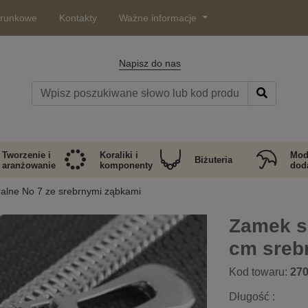
arunkowe
Kontakty
Ważne informacje
Napisz do nas
Tworzenie i
Koraliki i
Mod
Biżuteria
aranżowanie
komponenty
doda
ralne No 7 ze srebrnymi ząbkami
Zamek s
cm srebr
Kod towaru:
27
Długość :