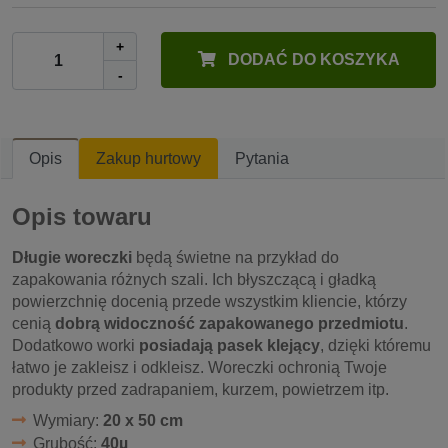
+
DODAĆ DO KOSZYKA
-
Opis
Zakup hurtowy
Pytania
Opis towaru
Długie woreczki
będą świetne na przykład do
zapakowania różnych szali. Ich błyszczącą i gładką
powierzchnię docenią przede wszystkim kliencie, którzy
cenią
dobrą widoczność zapakowanego przedmiotu
.
Dodatkowo worki
posiadają pasek klejący
, dzięki któremu
łatwo je zakleisz i odkleisz. Woreczki ochronią Twoje
produkty przed zadrapaniem, kurzem, powietrzem itp.
Wymiary:
20 x 50 cm
Grubość:
40µ