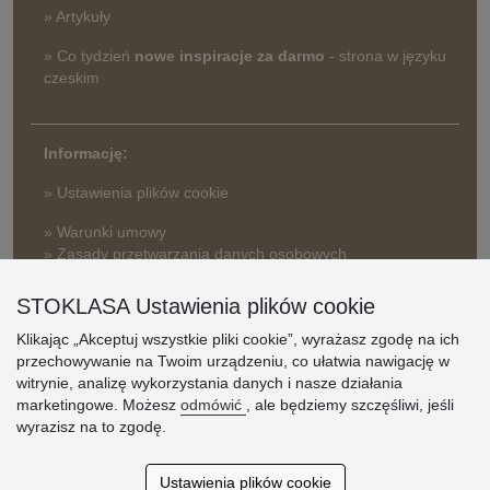
» Artykuły
» Co tydzień
nowe inspiracje za darmo
- strona w języku
czeskim
Informację:
» Ustawienia plików cookie
» Warunki umowy
» Zasady przetwarzania danych osobowych
» Sposób dostawy i płatności
STOKLASA Ustawienia plików cookie
» Reklamacje
Klikając „Akceptuj wszystkie pliki cookie”, wyrażasz zgodę na ich
» Dlaczego należy się zarejestrować?
przechowywanie na Twoim urządzeniu, co ułatwia nawigację w
» Najczęściej zadawane pytania
witrynie, analizę wykorzystania danych i nasze działania
marketingowe. Możesz
odmówić
, ale będziemy szczęśliwi, jeśli
wyrazisz na to zgodę.
Ocena
klientów
Ustawienia plików cookie