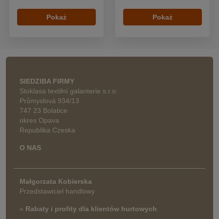
Pokaż
Pokaż
SIEDZIBA FIRMY
Stoklasa textilní galanterie s.r.o.
Průmyslová 934/13
747 23 Bolatice
okres Opava
Republika Czeska
O NAS
Małgorzata Kobierska
Przedstawiciel handlowy
»
Rabaty i profity dla klientów hurtowych