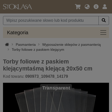
Język
Oferta
Zalo
/
główna
się
Waluta
Kateg
Kategoria
Pasmanteria
Wyposażenie sklepów z pasmanterią
Torby foliowe z paskiem klejącym
Torby foliowe z paskiem
klejącymtaśmą klejącą 20x50 cm
Kod towaru:
090973_109478_14179
Transparent