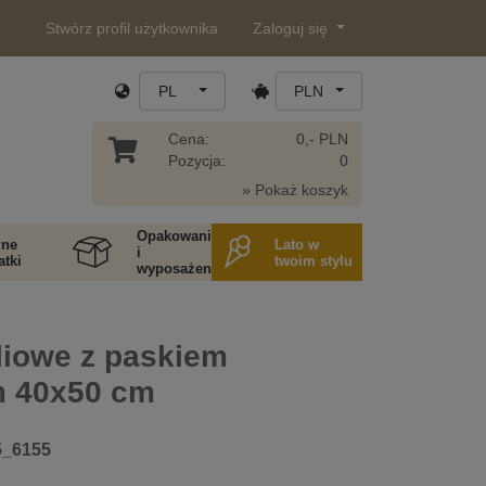
Stwórz profil użytkownika
Zaloguj się
PL
PLN
Cena:
0,- PLN
Pozycja:
0
» Pokaż koszyk
Opakowania
ne
Lato w
i
tki
twoim stylu
wyposażenie
liowe z paskiem
m 40x50 cm
5_6155