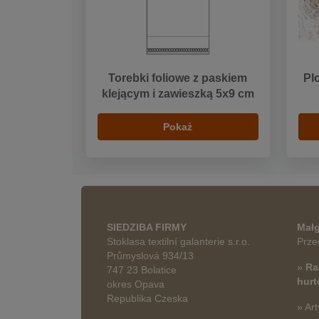
Torebki foliowe z paskiem
Pl
klejącym i zawieszką 5x9 cm
Pokaż
SIEDZIBA FIRMY
Małg
Stoklasa textilní galanterie s.r.o.
Prze
Průmyslová 934/13
»
Ra
747 23 Bolatice
hur
okres Opava
Republika Czeska
» Art