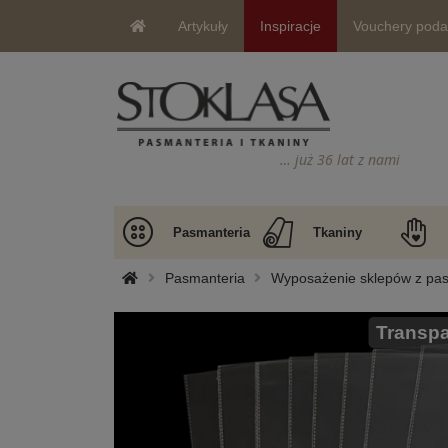
Artykuły
Inspiracje
Vouchery pod
… już 36 lat z nami
Pasmanteria
Tkaniny
Pasmanteria
Wyposażenie sklepów z pa
Transpa