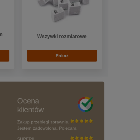
m
Wszywki rozmiarowe
Pokaż
Ocena
klientów
Zakup przebiegł sprawnie.
Jestem zadowolona. Polecam.
SUPER!!!