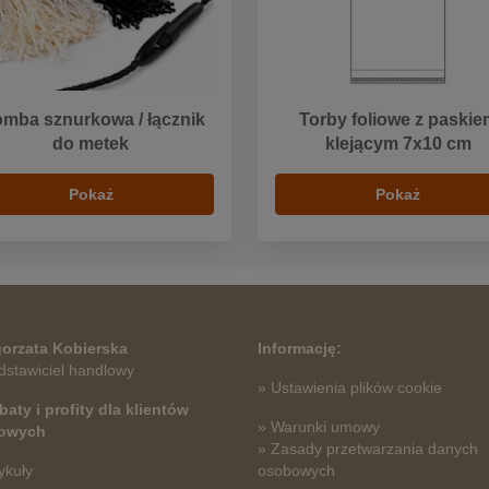
omba sznurkowa / łącznik
Torby foliowe z paskie
do metek
klejącym 7x10 cm
Pokaż
Pokaż
orzata Kobierska
Informację:
dstawiciel handlowy
» Ustawienia plików cookie
baty i profity dla klientów
» Warunki umowy
towych
» Zasady przetwarzania danych
ykuły
osobowych