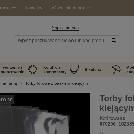
arunkowe
Kontakty
Ważne informacje
Napisz do nas
Tworzenie i
Koraliki i
Mod
Biżuteria
aranżowanie
komponenty
doda
smanterią
Torby foliowe z paskiem klejącym
Torby fo
rent
klejący
Kod towaru:
070296_10256