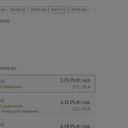
 cm
30x38 cm
30x45 cm
40x50 cm
45x55 cm
pcję:
anie po:
1,71 PLN
/ szt.
zt.
0
opakowanie
171,- PLN
zt.
1,11 PLN
/ szt.
0
opakowanie
222,- PLN
z mniejszych opakowań
zt.
0,78 PLN
/ szt.