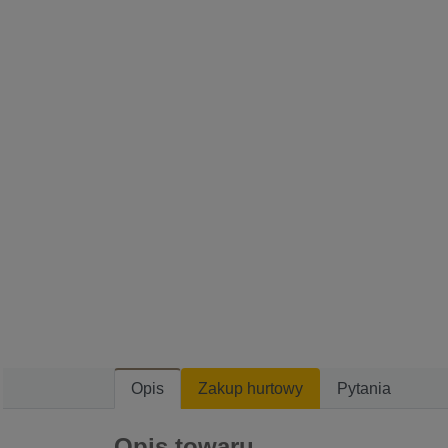
Opis
Zakup hurtowy
Pytania
Opis towaru