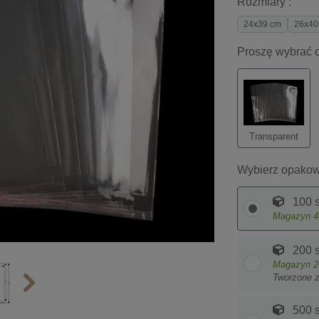
Rozmiary :
24x39 cm
26x40
Proszę wybrać o
Transparent
Wybierz opakow
100 s
Magazyn
4
200 s
Magazyn
2
Tworzone 
500 s