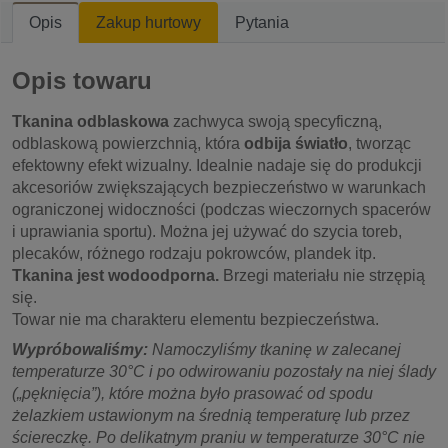
Opis
Zakup hurtowy
Pytania
Opis towaru
Tkanina odblaskowa
zachwyca swoją specyficzną,
odblaskową powierzchnią, która
odbija światło
, tworząc
efektowny efekt wizualny. Idealnie nadaje się do produkcji
akcesoriów zwiększających bezpieczeństwo w warunkach
ograniczonej widoczności (podczas wieczornych spacerów
i uprawiania sportu). Można jej używać do szycia toreb,
plecaków, różnego rodzaju pokrowców, plandek itp.
Tkanina jest wodoodporna.
Brzegi materiału nie strzępią
się.
Towar nie ma charakteru elementu bezpieczeństwa.
Wypróbowaliśmy:
Namoczyliśmy tkaninę w zalecanej
temperaturze 30°C i po odwirowaniu pozostały na niej ślady
(„pęknięcia”), które można było prasować od spodu
żelazkiem ustawionym na średnią temperaturę lub przez
ściereczkę. Po delikatnym praniu w temperaturze 30°C nie