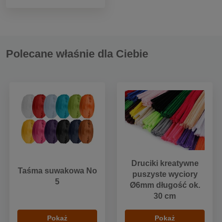
Polecane właśnie dla Ciebie
Druciki kreatywne
Taśma suwakowa No
puszyste wyciory
5
Ø6mm długość ok.
30 cm
Pokaż
Pokaż