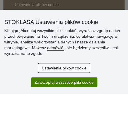
» Ustawienia plików cookie
» Warunki umowy
» Zasady przetwarzania danych osobowych
STOKLASA Ustawienia plików cookie
Klikając „Akceptuj wszystkie pliki cookie”, wyrażasz zgodę na ich
» Sposób dostawy i płatności
przechowywanie na Twoim urządzeniu, co ułatwia nawigację w
» Reklamacje
witrynie, analizę wykorzystania danych i nasze działania
» Dlaczego należy się zarejestrować?
marketingowe. Możesz
odmówić
, ale będziemy szczęśliwi, jeśli
» Najczęściej zadawane pytania
wyrazisz na to zgodę.
Ustawienia plików cookie
Ocena
klientów
Zaakceptuj wszystkie pliki cookie
Zakup przebiegł sprawnie. Jestem
zadowolona. Polecam.
SUPER!!!
Aktualnie 1804 recenzji
* Nie weryfikujemy opinii