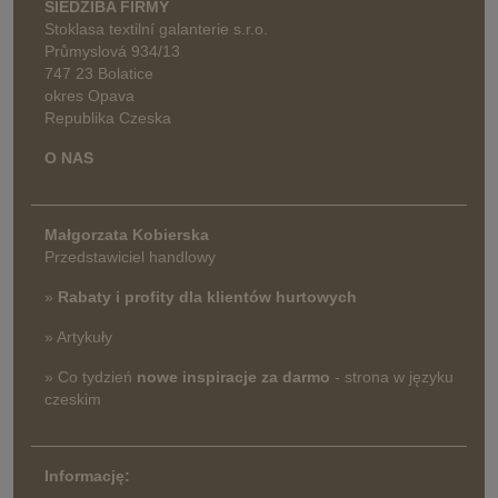
SIEDZIBA FIRMY
Stoklasa textilní galanterie s.r.o.
Průmyslová 934/13
747 23 Bolatice
okres Opava
Republika Czeska
O NAS
Małgorzata Kobierska
Przedstawiciel handlowy
»
Rabaty i profity dla klientów hurtowych
» Artykuły
» Co tydzień
nowe inspiracje za darmo
- strona w języku
czeskim
Informację: