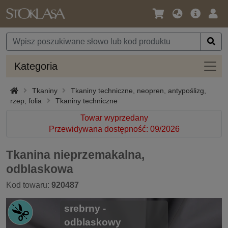
Język
Oferta
Zalo
/
główna
się
Waluta
Kateg
Kategoria
Tkaniny
Tkaniny techniczne, neopren, antypoślizg,
rzep, folia
Tkaniny techniczne
Towar wyprzedany
Przewidywana dostępność: 09/2026
Tkanina nieprzemakalna,
odblaskowa
Kod towaru:
920487
srebrny -
odblaskowy