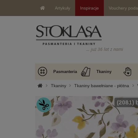
Artykuły
Inspiracje
Vouchery pod
… już 36 lat z nami
Pasmanteria
Tkaniny
Tkaniny
Tkaniny bawełniane - płótna
(2081) 