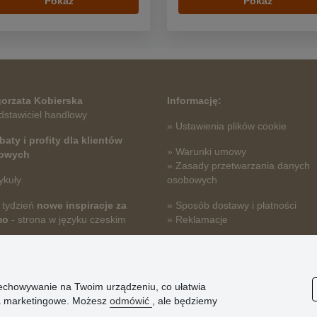
Pokaż
Pokaż
orzata Kobierska
Informację:
dstawiciel handlowy
» Ustawienia plików cookie
baty i profity dla klientów
» Warunki umowy
towych
» Zasady przetwarzania danych
ykuły
osobowych
 tydzień
nowe inspiracje za
» Sposób dostawy i płatności
mo
- strona w języku czeskim
» Reklamacje
» Dlaczego należy się zarejestro
» Najczęściej zadawane pytania
przechowywanie na Twoim urządzeniu, co ułatwia
nia marketingowe. Możesz
odmówić
, ale będziemy