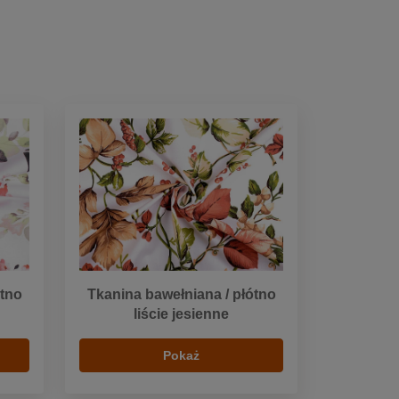
ótno
Tkanina bawełniana / płótno
liście jesienne
Pokaż