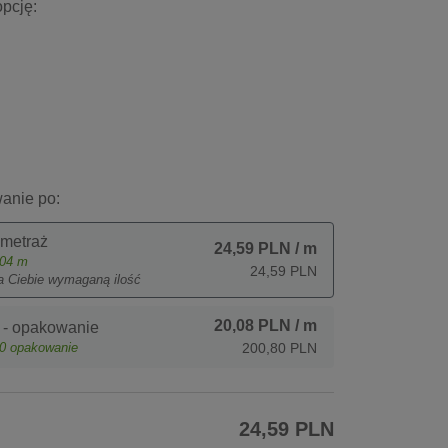
pcję:
anie po:
 metraż
24,59 PLN
/ m
04
m
24,59 PLN
a Ciebie wymaganą ilość
20,08 PLN
/ m
 - opakowanie
0
opakowanie
200,80 PLN
24,59 PLN