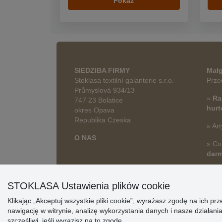
Pokaż
SIEDZIBA FIRMY
Małg
Stoklasa textilní galanterie s.r.o.
Prze
Průmyslová 934/13
»
Ra
747 23 Bolatice
hur
okres Opava
Republika Czeska
» Art
O NAS
» Co
dar
STOKLASA Ustawienia plików cookie
Klikając „Akceptuj wszystkie pliki cookie”, wyrażasz zgodę na ich 
nawigację w witrynie, analizę wykorzystania danych i nasze działa
szczęśliwi, jeśli wyrazisz na to zgodę.