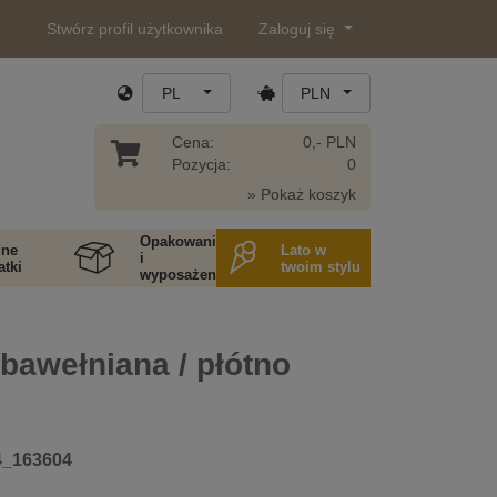
Stwórz profil użytkownika
Zaloguj się
PL
PLN
Cena:
0,- PLN
Pozycja:
0
» Pokaż koszyk
Opakowania
ne
Lato w
i
tki
twoim stylu
wyposażenie
bawełniana / płótno
4_163604