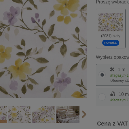
Proszę wybrać o
(2081) biały
nowość
Wybierz opakow
1 m -
Magazyn
1
Utniemy dl
10 m
Magazyn
1
Cena z VAT