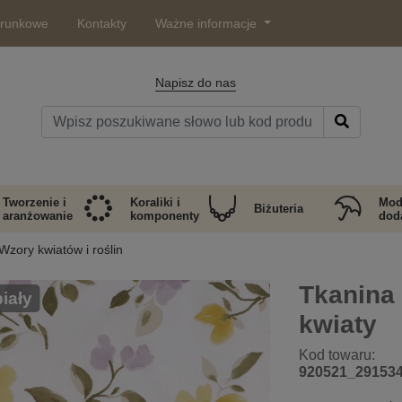
arunkowe
Kontakty
Ważne informacje
Napisz do nas
Tworzenie i
Koraliki i
Mod
Biżuteria
aranżowanie
komponenty
doda
Wzory kwiatów i roślin
Tkanina 
biały
kwiaty
Kod towaru:
920521_29153