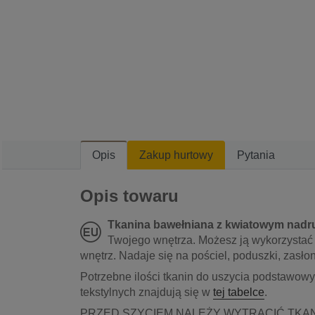
Opis
Zakup hurtowy
Pytania
Opis towaru
Tkanina bawełniana z kwiatowym nadr
Twojego wnętrza. Możesz ją wykorzystać
wnętrz. Nadaje się na pościel, poduszki, zasłony,
Potrzebne ilości tkanin do uszycia podstawow
tekstylnych znajdują się w
tej tabelce
.
PRZED SZYCIEM NALEŻY WYTRĄCIĆ TKA