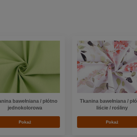
nina bawełniana / płótno
Tkanina bawełniana / pł
jednokolorowa
liście / rośliny
Pokaż
Pokaż