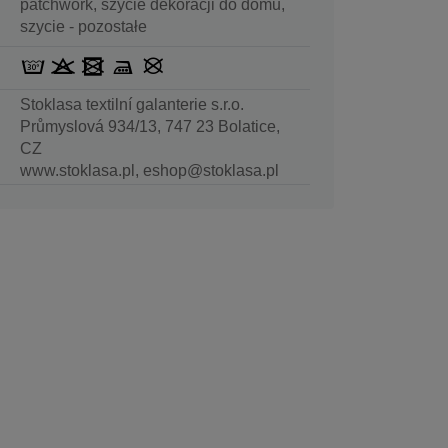
patchwork, szycie dekoracji do domu,
szycie - pozostałe
Stoklasa textilní galanterie s.r.o.
Průmyslová 934/13, 747 23 Bolatice,
CZ
www.stoklasa.pl, eshop@stoklasa.pl