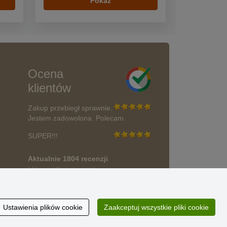
Pokaż
Ocena
klientów
Zakup przebiegł sprawnie.
Jestem zadowolona. Polecam.
SUPER!!!
Aktualnie 1804 recenzji
* Nie weryfikujemy opinii
wać?
Ustawienia plików cookie
Zaakceptuj wszystkie pliki cookie