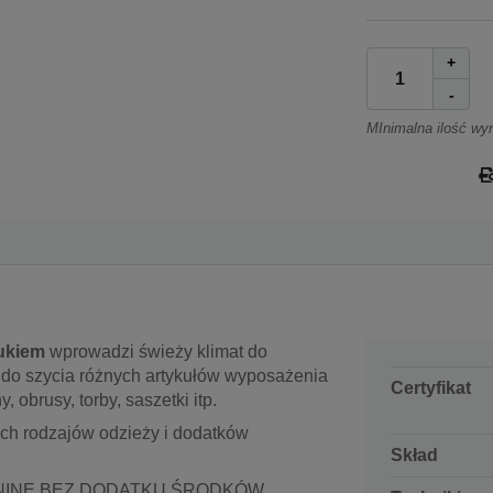
+
-
MInimalna ilość wy
ukiem
wprowadzi świeży klimat do
 do szycia różnych artykułów wyposażenia
Certyfikat
 obrusy, torby, saszetki itp.
ych rodzajów odzieży i dodatków
Skład
NINĘ BEZ DODATKU ŚRODKÓW