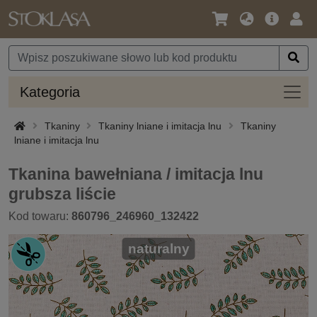
Język
Oferta
Zalo
/
główna
się
Waluta
Kateg
Kategoria
Tkaniny
Tkaniny lniane i imitacja lnu
Tkaniny
lniane i imitacja lnu
Tkanina bawełniana / imitacja lnu
grubsza liście
Kod towaru:
860796_246960_132422
naturalny