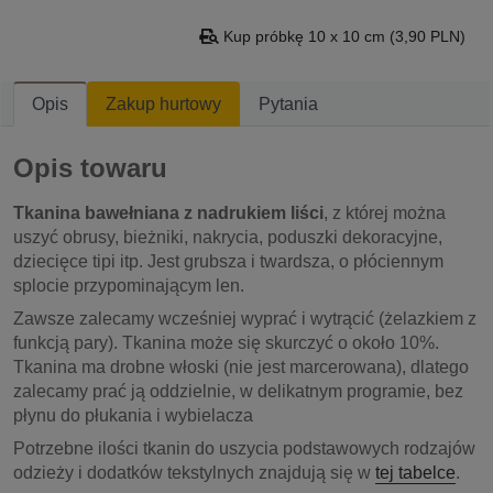
Kup próbkę 10 x 10 cm (3,90 PLN)
Opis
Zakup hurtowy
Pytania
Opis towaru
Tkanina bawełniana z nadrukiem liści
, z której można
uszyć obrusy, bieżniki, nakrycia, poduszki dekoracyjne,
dziecięce tipi itp. Jest grubsza i twardsza, o płóciennym
splocie przypominającym len.
Zawsze zalecamy wcześniej wyprać i wytrącić (żelazkiem z
funkcją pary). Tkanina może się skurczyć o około 10%.
Tkanina ma drobne włoski (nie jest marcerowana), dlatego
zalecamy prać ją oddzielnie, w delikatnym programie, bez
płynu do płukania i wybielacza
Potrzebne ilości tkanin do uszycia podstawowych rodzajów
odzieży i dodatków tekstylnych znajdują się w
tej tabelce
.