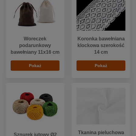
Woreczek
Koronka bawełniana
podarunkowy
klockowa szerokość
bawełniany 11x16 cm
14 cm
Pokaż
Pokaż
Tkanina pieluchowa
Sznurek jutowy Ø2