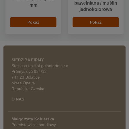
bawełniana / muślin
mm
jednokolorowa
Pokaż
Pokaż
SIEDZIBA FIRMY
Stoklasa textilní galanterie s.r.o.
Průmyslová 934/13
747 23 Bolatice
okres Opava
Republika Czeska
O NAS
Małgorzata Kobierska
Przedstawiciel handlowy