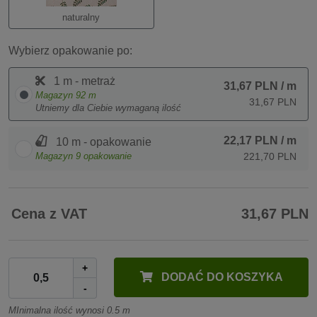
naturalny
Wybierz opakowanie po:
1 m - metraż
31,67 PLN
/ m
Magazyn
92
m
31,67 PLN
Utniemy dla Ciebie wymaganą ilość
22,17 PLN
/ m
10 m - opakowanie
Magazyn
9
opakowanie
221,70 PLN
Cena z VAT
31,67 PLN
+
DODAĆ DO KOSZYKA
-
MInimalna ilość wynosi 0.5 m