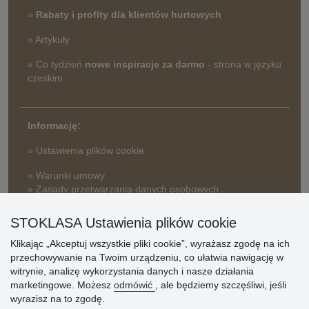
»
Rabaty i profity dla klientów hurtowych
» Artykuły
» Co tydzień
nowe inspiracje za darmo
- strona w języku
czeskim
Informację:
» Ustawienia plików cookie
» Warunki umowy
» Zasady przetwarzania danych osobowych
» Sposób dostawy i płatności
STOKLASA Ustawienia plików cookie
» Reklamacje
Klikając „Akceptuj wszystkie pliki cookie”, wyrażasz zgodę na ich
» Dlaczego należy się zarejestrować?
przechowywanie na Twoim urządzeniu, co ułatwia nawigację w
» Najczęściej zadawane pytania
witrynie, analizę wykorzystania danych i nasze działania
marketingowe. Możesz
odmówić
, ale będziemy szczęśliwi, jeśli
wyrazisz na to zgodę.