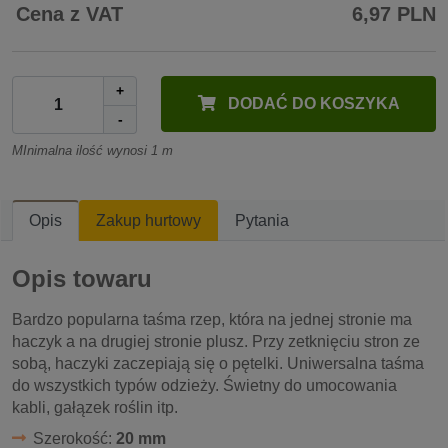
Cena z VAT
6,97 PLN
+
DODAĆ DO KOSZYKA
-
MInimalna ilość wynosi 1 m
Opis
Zakup hurtowy
Pytania
Opis towaru
Bardzo popularna taśma rzep, która na jednej stronie ma
haczyk a na drugiej stronie plusz. Przy zetknięciu stron ze
sobą, haczyki zaczepiają się o pętelki. Uniwersalna taśma
do wszystkich typów odzieży. Świetny do umocowania
kabli, gałązek roślin itp.
Szerokość:
20 mm