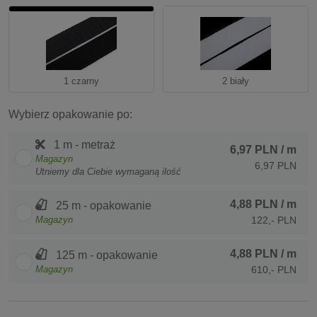
1 czarny
2 biały
Wybierz opakowanie po:
1 m - metraż
6,97 PLN
/ m
Magazyn
6,97 PLN
Utniemy dla Ciebie wymaganą ilość
4,88 PLN
/ m
25 m - opakowanie
Magazyn
122,- PLN
4,88 PLN
/ m
125 m - opakowanie
Magazyn
610,- PLN