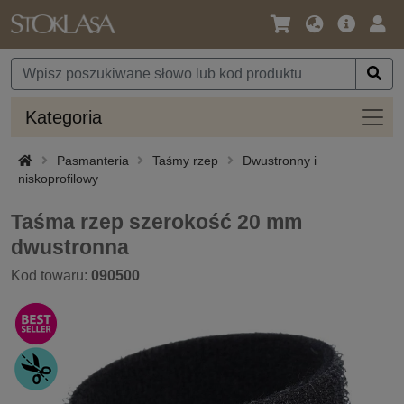
Język
Oferta
Zalo
/
główna
się
Waluta
Kateg
Kategoria
Pasmanteria
Taśmy rzep
Dwustronny i
niskoprofilowy
Taśma rzep szerokość 20 mm
dwustronna
Kod towaru:
090500