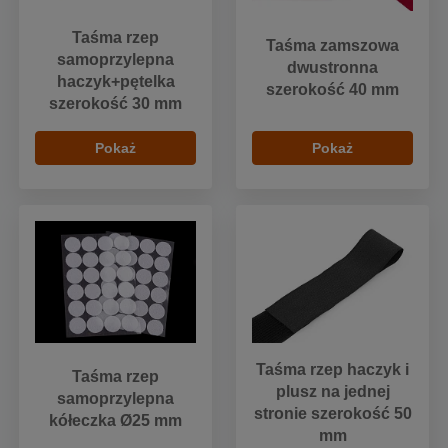
Taśma rzep
Taśma zamszowa
samoprzylepna
dwustronna
haczyk+pętelka
szerokość 40 mm
szerokość 30 mm
Pokaż
Pokaż
Taśma rzep haczyk i
Taśma rzep
plusz na jednej
samoprzylepna
stronie szerokość 50
kółeczka Ø25 mm
mm