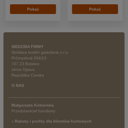
Pokaż
Pokaż
SIEDZIBA FIRMY
Stoklasa textilní galanterie s.r.o.
Průmyslová 934/13
747 23 Bolatice
okres Opava
Republika Czeska
O NAS
Małgorzata Kobierska
Przedstawiciel handlowy
»
Rabaty i profity dla klientów hurtowych