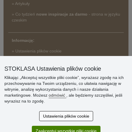
» Artykuły
» Co tydzień
nowe inspiracje za darmo
- strona w języku
czeskim
Informację:
» Ustawienia plików cookie
» Warunki umowy
» Zasady przetwarzania danych osobowych
STOKLASA Ustawienia plików cookie
Klikając „Akceptuj wszystkie pliki cookie”, wyrażasz zgodę na ich
» Sposób dostawy i płatności
przechowywanie na Twoim urządzeniu, co ułatwia nawigację w
» Reklamacje
witrynie, analizę wykorzystania danych i nasze działania
» Dlaczego należy się zarejestrować?
marketingowe. Możesz
odmówić
, ale będziemy szczęśliwi, jeśli
» Najczęściej zadawane pytania
wyrazisz na to zgodę.
Ustawienia plików cookie
Ocena
klientów
Zaakceptuj wszystkie pliki cookie