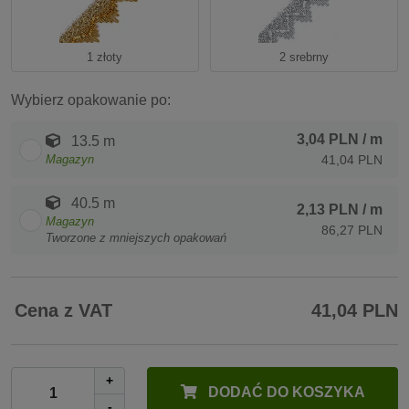
1 złoty
2 srebrny
Wybierz opakowanie po:
3,04 PLN
/ m
13.5 m
Magazyn
41,04 PLN
40.5 m
2,13 PLN
/ m
Magazyn
86,27 PLN
Tworzone z mniejszych opakowań
Cena z VAT
41,04 PLN
+
DODAĆ DO KOSZYKA
-