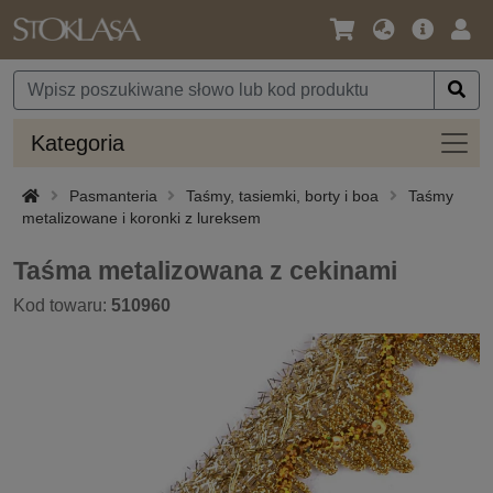
Język
Oferta
Zalo
/
główna
się
Waluta
Kateg
Kategoria
Pasmanteria
Taśmy, tasiemki, borty i boa
Taśmy
metalizowane i koronki z lureksem
Taśma metalizowana z cekinami
Kod towaru:
510960