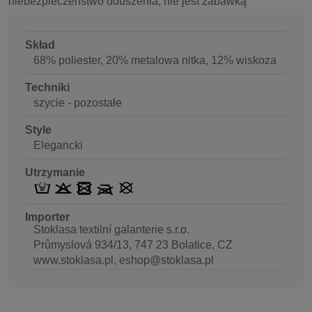
niebezpieczeństwo uduszenia, nie jest zabawką
Skład
68% poliester, 20% metalowa nitka, 12% wiskoza
Techniki
szycie - pozostałe
Style
Elegancki
Utrzymanie
Importer
Stoklasa textilní galanterie s.r.o.
Průmyslová 934/13, 747 23 Bolatice, CZ
www.stoklasa.pl, eshop@stoklasa.pl