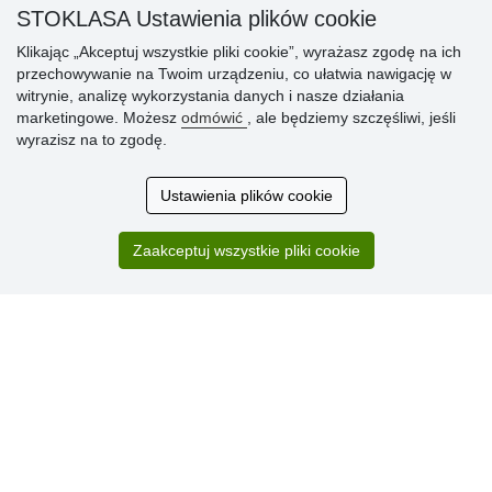
» Sposób dostawy i płatności
STOKLASA Ustawienia plików cookie
» Reklamacje
Klikając „Akceptuj wszystkie pliki cookie”, wyrażasz zgodę na ich
» Dlaczego należy się zarejestrować?
przechowywanie na Twoim urządzeniu, co ułatwia nawigację w
» Najczęściej zadawane pytania
witrynie, analizę wykorzystania danych i nasze działania
marketingowe. Możesz
odmówić
, ale będziemy szczęśliwi, jeśli
wyrazisz na to zgodę.
Ocena
klientów
Ustawienia plików cookie
Zakup przebiegł sprawnie. Jestem
Zaakceptuj wszystkie pliki cookie
zadowolona. Polecam.
SUPER!!!
Aktualnie 1804 recenzji
* Nie weryfikujemy opinii