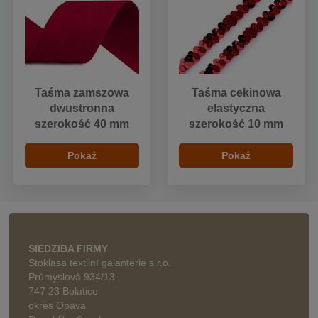
Taśma zamszowa
Taśma cekinowa
dwustronna
elastyczna
szerokość 40 mm
szerokość 10 mm
Pokaż
Pokaż
SIEDZIBA FIRMY
Stoklasa textilní galanterie s.r.o.
Průmyslová 934/13
747 23 Bolatice
okres Opava