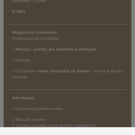
Republika Czeska
O NAS
Małgorzata Kobierska
Przedstawiciel handlowy
»
Rabaty i profity dla klientów hurtowych
» Artykuły
» Co tydzień
nowe inspiracje za darmo
- strona w języku
czeskim
Informację:
» Ustawienia plików cookie
» Warunki umowy
» Zasady przetwarzania danych osobowych