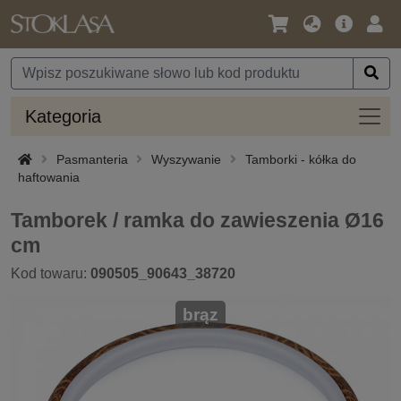
Język
Oferta
Zalo
/
główna
się
Waluta
Kateg
Kategoria
Pasmanteria
Wyszywanie
Tamborki - kółka do
haftowania
Tamborek / ramka do zawieszenia Ø16
cm
Kod towaru:
090505_90643_38720
brąz