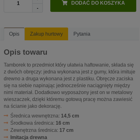
DODAĆ DO KOSZYKA
-
Opis
Zakup hurtowy
Pytania
Opis towaru
Tamborek to przedmiot który ułatwia haftowanie, składa się
z dwóch obręczy: jedna wykonana jest z gumy, która imituje
drewno a druga wykonana jest z plastiku. Obręcze zaciska
się na siebie napinając jednocześnie naciągnięty między
nimi materiał. Dodatkowo wyposażony jest on w metalowy
wieszaczek, dzięki któremu gotową pracę można zawiesić
na ścianie jako dekorację.
Średnica wewnętrzna:
14,5 cm
Środkowa średnica:
16 cm
Zewnętrzna średnica:
17 cm
Imitacja drewna