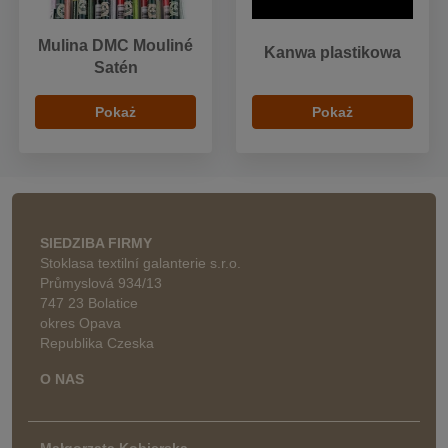
Mulina DMC Mouliné
Kanwa plastikowa
Satén
Pokaż
Pokaż
SIEDZIBA FIRMY
Stoklasa textilní galanterie s.r.o.
Průmyslová 934/13
747 23 Bolatice
okres Opava
Republika Czeska
O NAS
Małgorzata Kobierska