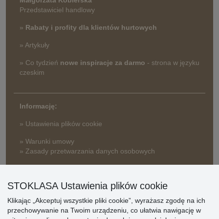
Przedstawiciel handlowy
»
Rabaty i profity dla klientów hurtowych
» Artykuły
» Co tydzień
nowe inspiracje za darmo
- strona w języku
czeskim
Informację:
» Ustawienia plików cookie
» Warunki umowy
» Zasady przetwarzania danych osobowych
» Sposób dostawy i płatności
» Reklamacje
STOKLASA Ustawienia plików cookie
» Dlaczego należy się zarejestrować?
Klikając „Akceptuj wszystkie pliki cookie”, wyrażasz zgodę na ich
» Najczęściej zadawane pytania
przechowywanie na Twoim urządzeniu, co ułatwia nawigację w