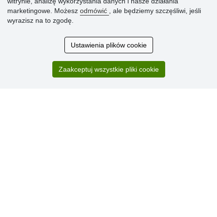
witrynie, analizę wykorzystania danych i nasze działania
marketingowe. Możesz
odmówić
, ale będziemy szczęśliwi, jeśli
Ocena
wyrazisz na to zgodę.
klientów
Ustawienia plików cookie
Zakup przebiegł sprawnie. Jestem
zadowolona. Polecam.
Zaakceptuj wszystkie pliki cookie
SUPER!!!
Aktualnie 1804 recenzji
* Nie weryfikujemy opinii