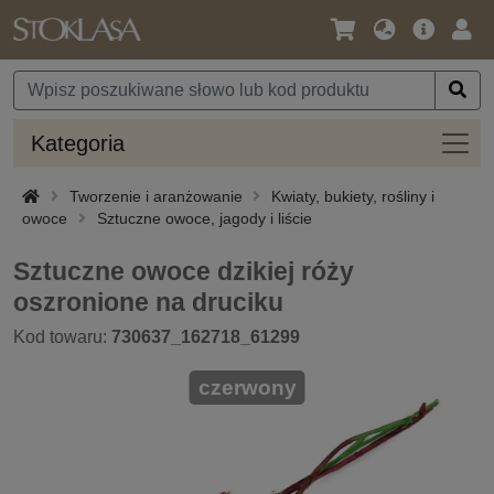
Język
Oferta
Zalo
/
główna
się
Waluta
Kateg
Kategoria
Tworzenie i aranżowanie
Kwiaty, bukiety, rośliny i
owoce
Sztuczne owoce, jagody i liście
Sztuczne owoce dzikiej róży
oszronione na druciku
Kod towaru:
730637_162718_61299
czerwony