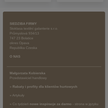
SIEDZIBA FIRMY
Stoklasa textilní galanterie s.r.o.
Průmyslová 934/13
747 23 Bolatice
okres Opava
Republika Czeska
O NAS
Małgorzata Kobierska
Przedstawiciel handlowy
»
Rabaty i profity dla klientów hurtowych
» Artykuły
» Co tydzień
nowe inspiracje za darmo
- strona w języku