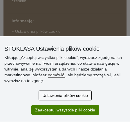
czeskim
Informację:
» Ustawienia plików cookie
» Warunki umowy
» Zasady przetwarzania danych osobowych
STOKLASA Ustawienia plików cookie
Klikając „Akceptuj wszystkie pliki cookie”, wyrażasz zgodę na ich
» Sposób dostawy i płatności
przechowywanie na Twoim urządzeniu, co ułatwia nawigację w
» Reklamacje
witrynie, analizę wykorzystania danych i nasze działania
» Dlaczego należy się zarejestrować?
marketingowe. Możesz
odmówić
, ale będziemy szczęśliwi, jeśli
» Najczęściej zadawane pytania
wyrazisz na to zgodę.
Ustawienia plików cookie
Ocena
klientów
Zaakceptuj wszystkie pliki cookie
Zakup przebiegł sprawnie. Jestem
zadowolona. Polecam.