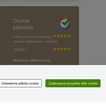
Ocena
klientów
Zakup przebiegł sprawnie.
Jestem zadowolona. Polecam.
SUPER!!!
Aktualnie 1804 recenzji
* Nie weryfikujemy opinii
wać?
Ustawienia plików cookie
Zaakceptuj wszystkie pliki cookie