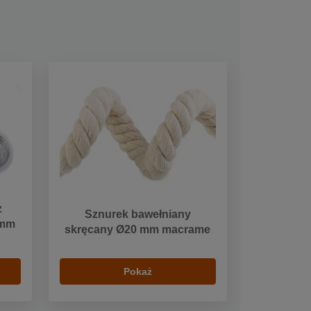
z
Sznurek bawełniany
 mm
skręcany Ø20 mm macrame
Pokaż