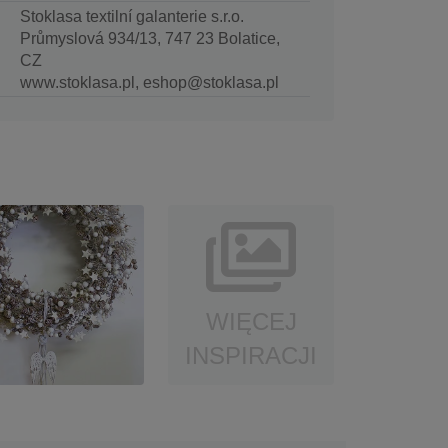
Stoklasa textilní galanterie s.r.o.
Průmyslová 934/13, 747 23 Bolatice,
CZ
www.stoklasa.pl, eshop@stoklasa.pl
WIĘCEJ
INSPIRACJI