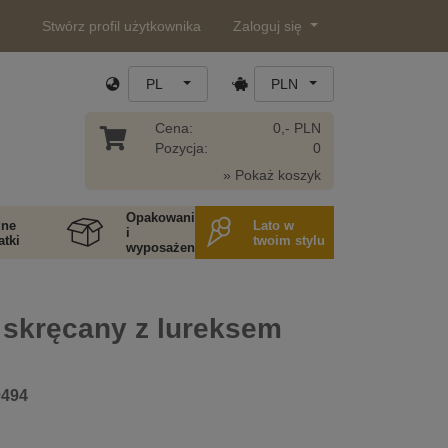
Stwórz profil użytkownika
Zaloguj się
PL
PLN
Cena:
0,- PLN
Pozycja:
0
» Pokaż koszyk
Opakowania
ne
Lato w
i
tki
twoim stylu
wyposażenie
 skręcany z lureksem
0494