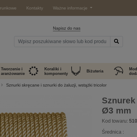
arunkowe
Kontakty
Ważne informacje
Napisz do nas
Tworzenie i
Koraliki i
Mod
Biżuteria
aranżowanie
komponenty
doda
Sznurki skręcane i sznurki do żaluzji, wstążki tricolor
Sznurek
Ø3 mm
Kod towaru:
51
Średnica :