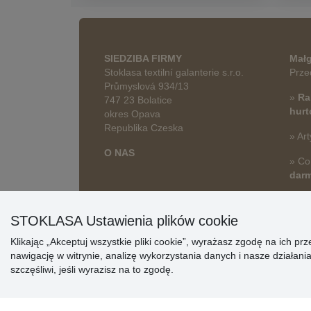
SIEDZIBA FIRMY
Małg
Stoklasa textilní galanterie s.r.o.
Prze
Průmyslová 934/13
»
Ra
747 23 Bolatice
hur
okres Opava
Republika Czeska
» Art
O NAS
» Co
dar
STOKLASA Ustawienia plików cookie
Klikając „Akceptuj wszystkie pliki cookie”, wyrażasz zgodę na ich 
nawigację w witrynie, analizę wykorzystania danych i nasze działa
szczęśliwi, jeśli wyrazisz na to zgodę.