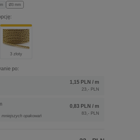
mm
Ø3 mm
pcję:
3 złoty
anie po:
1,15 PLN
/ m
23,- PLN
m
0,83 PLN
/ m
83,- PLN
z mniejszych opakowań