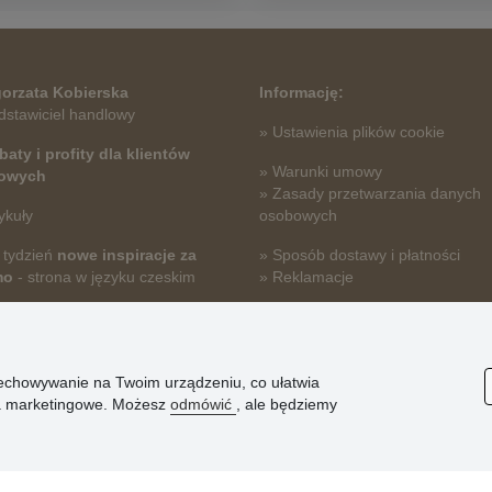
orzata Kobierska
Informację:
dstawiciel handlowy
» Ustawienia plików cookie
baty i profity dla klientów
» Warunki umowy
towych
» Zasady przetwarzania danych
ykuły
osobowych
 tydzień
nowe inspiracje za
» Sposób dostawy i płatności
mo
- strona w języku czeskim
» Reklamacje
» Dlaczego należy się zarejestro
» Najczęściej zadawane pytania
przechowywanie na Twoim urządzeniu, co ułatwia
nia marketingowe. Możesz
odmówić
, ale będziemy