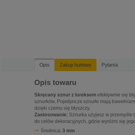
Opis
Zakup hurtowy
Pytania
Opis towaru
Skręcany sznur z lureksem
efektywnie się bły
sznurków. Pojedyncze sznurki mają bawełniane
dzięki czemu się błyszczy.
Zastosowanie:
Sznurka użyjesz w przemyśle te
do celów dekoracyjnych, gdzie wyróżni się jeg
Średnica:
3 mm