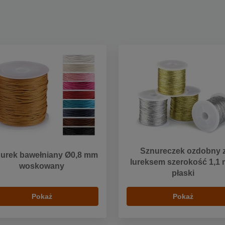
Sznureczek ozdobny 
urek bawełniany Ø0,8 mm
lureksem szerokość 1,1
woskowany
płaski
Pokaż
Pokaż