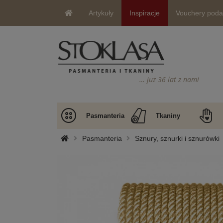
Artykuły
Inspiracje
Vouchery pod
… już 36 lat z nami
Pasmanteria
Tkaniny
Pasmanteria
Sznury, sznurki i sznurówki