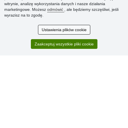
witrynie, analizę wykorzystania danych i nasze działania
marketingowe. Możesz
odmówić
, ale będziemy szczęśliwi, jeśli
Ocena
wyrazisz na to zgodę.
klientów
Ustawienia plików cookie
Zakup przebiegł sprawnie. Jestem
zadowolona. Polecam.
Zaakceptuj wszystkie pliki cookie
SUPER!!!
Aktualnie 1804 recenzji
* Nie weryfikujemy opinii