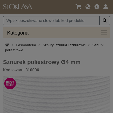
Język
Oferta
Zalo
/
główna
się
Waluta
Kateg
Kategoria
Pasmanteria
Sznury, sznurki i sznurówki
Sznurki
poliestrowe
Sznurek poliestrowy Ø4 mm
Kod towaru:
310006