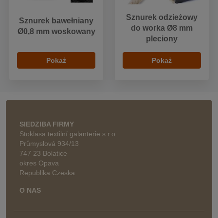
Sznurek odzieżowy
Sznurek bawełniany
do worka Ø8 mm
Ø0,8 mm woskowany
pleciony
Pokaż
Pokaż
SIEDZIBA FIRMY
Stoklasa textilní galanterie s.r.o.
Průmyslová 934/13
747 23 Bolatice
okres Opava
Republika Czeska
O NAS