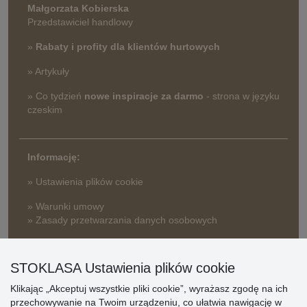
Małgorzata Kobierska
Przedstawiciel handlowy
»
Rabaty i profity dla klientów hurtowych
» Artykuły
» Co tydzień
nowe inspiracje za darmo
- strona w języku
czeskim
Informację:
» Ustawienia plików cookie
» Warunki umowy
» Zasady przetwarzania danych osobowych
» Sposób dostawy i płatności
» Reklamacje
STOKLASA Ustawienia plików cookie
» Dlaczego należy się zarejestrować?
Klikając „Akceptuj wszystkie pliki cookie”, wyrażasz zgodę na ich
» Najczęściej zadawane pytania
przechowywanie na Twoim urządzeniu, co ułatwia nawigację w