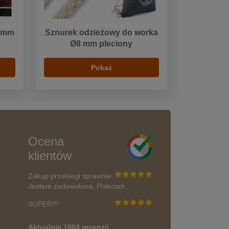
8 mm
Sznurek odzieżowy do worka
Ø8 mm pleciony
Pokaż
Ocena
klientów
Zakup przebiegł sprawnie.
Jestem zadowolona. Polecam.
SUPER!!!
Aktualnie 1804 recenzji