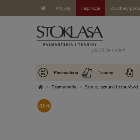
Artykuły
Inspiracje
Vouchery pod
… już 36 lat z nami
Pasmanteria
Tkaniny
Pasmanteria
Sznury, sznurki i sznurówki
-15%