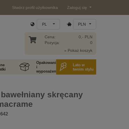
Stwórz profil użytkownika
Zaloguj się
PL
PLN
Cena:
0,- PLN
Pozycja:
0
» Pokaż koszyk
Opakowania
ne
Lato w
i
tki
twoim stylu
wyposażenie
 bawełniany skręcany
macrame
0642