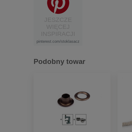
JESZCZE
WIĘCEJ
INSPIRACJI
pinterest.com/stoklasacz
Podobny towar