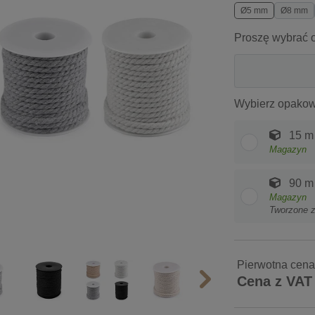
Ø5 mm
Ø8 mm
Proszę wybrać o
Wybierz opakow
15 m
Magazyn
90 m
Magazyn
Tworzone 
Pierwotna cena
Cena z VAT