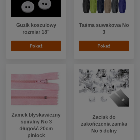
Guzik koszulowy
Taśma suwakowa No
rozmiar 18"
3
Pokaż
Pokaż
Zamek błyskawiczny
Zacisk do
spiralny No 3
zakończenia zamka
długość 20cm
No 5 dolny
pinlock