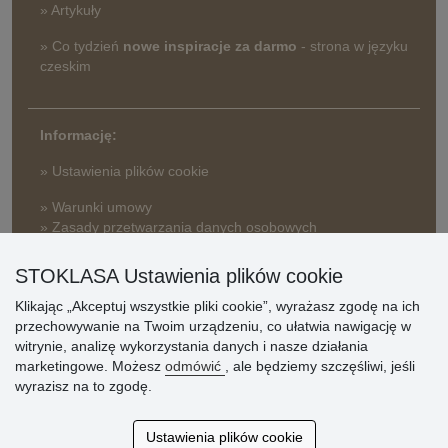
» Artykuły
» Co tydzień
nowe inspiracje za darmo
- strona w języku
czeskim
Informację:
» Ustawienia plików cookie
» Warunki umowy
» Zasady przetwarzania danych osobowych
» Sposób dostawy i płatności
STOKLASA Ustawienia plików cookie
» Reklamacje
Klikając „Akceptuj wszystkie pliki cookie”, wyrażasz zgodę na ich
» Dlaczego należy się zarejestrować?
przechowywanie na Twoim urządzeniu, co ułatwia nawigację w
» Najczęściej zadawane pytania
witrynie, analizę wykorzystania danych i nasze działania
marketingowe. Możesz
odmówić
, ale będziemy szczęśliwi, jeśli
wyrazisz na to zgodę.
Ocena
klientów
Ustawienia plików cookie