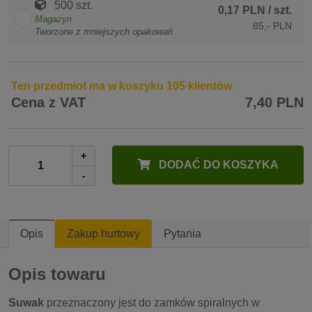
500 szt.
0,17 PLN
/ szt.
Magazyn
85,- PLN
Tworzone z mniejszych opakowań
Ten przedmiot ma w koszyku 105 klientów
Cena z VAT
7,40 PLN
+
DODAĆ DO KOSZYKA
-
Opis
Zakup hurtowy
Pytania
Opis towaru
Suwak
przeznaczony jest do zamków spiralnych w