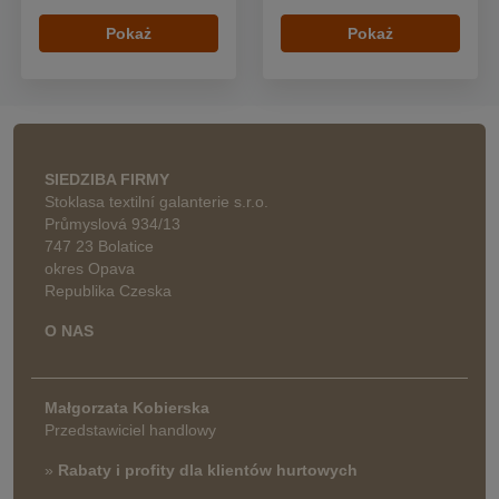
Pokaż
Pokaż
SIEDZIBA FIRMY
Stoklasa textilní galanterie s.r.o.
Průmyslová 934/13
747 23 Bolatice
okres Opava
Republika Czeska
O NAS
Małgorzata Kobierska
Przedstawiciel handlowy
»
Rabaty i profity dla klientów hurtowych