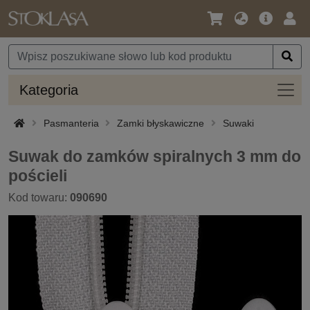
Język
Oferta
Zalo
/
główna
się
Waluta
Kateg
Kategoria
Pasmanteria
Zamki błyskawiczne
Suwaki
Suwak do zamków spiralnych 3 mm do
pościeli
Kod towaru:
090690