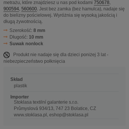
metrażu, które znajdziesz u nas pod kodami
750678
,
900594
,
560600
. Jest bez zamka (bez hamulca), nadaje się
do bielizny pościelowej. Wyróżnia się wysoką jakością i
długą żywotnością.
Szerokość:
8 mm
Długość:
10 mm
Suwak nonlock
Produkt nie nadaje się dla dzieci poniżej 3 lat -
niebezpieczeństwo połknięcia
Skład
plastik
Importer
Stoklasa textilní galanterie s.r.o.
Průmyslová 934/13, 747 23 Bolatice, CZ
www.stoklasa.pl, eshop@stoklasa.pl