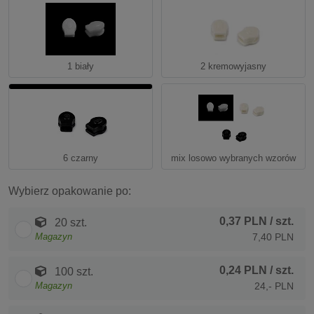
1 biały
2 kremowyjasny
6 czarny
mix losowo wybranych wzorów
Wybierz opakowanie po:
0,37 PLN
/ szt.
20 szt.
Magazyn
7,40 PLN
0,24 PLN
/ szt.
100 szt.
Magazyn
24,- PLN