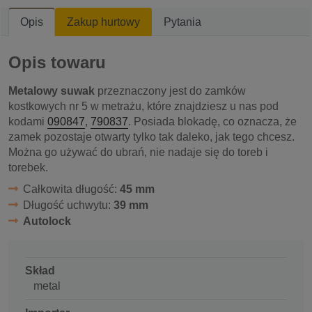
Opis
Zakup hurtowy
Pytania
Opis towaru
Metalowy suwak
przeznaczony jest do zamków
kostkowych nr 5 w metrażu, które znajdziesz u nas pod
kodami
090847
,
790837
. Posiada blokadę, co oznacza, że
zamek pozostaje otwarty tylko tak daleko, jak tego chcesz.
Można go używać do ubrań, nie nadaje się do toreb i
torebek.
Całkowita długość:
45 mm
Długość uchwytu:
39 mm
Autolock
Skład
metal