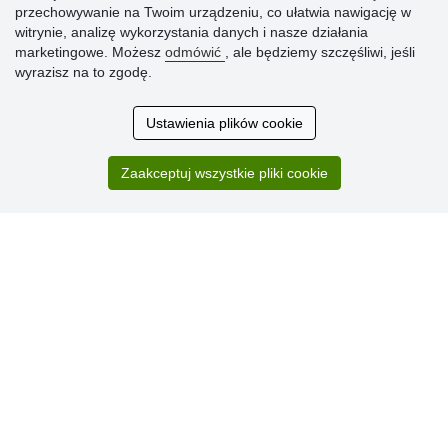
» Dlaczego należy się zarejestrować?
przechowywanie na Twoim urządzeniu, co ułatwia nawigację w
» Najczęściej zadawane pytania
witrynie, analizę wykorzystania danych i nasze działania
marketingowe. Możesz
odmówić
, ale będziemy szczęśliwi, jeśli
wyrazisz na to zgodę.
Ocena
klientów
Ustawienia plików cookie
Zakup przebiegł sprawnie. Jestem
Zaakceptuj wszystkie pliki cookie
zadowolona. Polecam.
SUPER!!!
Aktualnie 1804 recenzji
* Nie weryfikujemy opinii