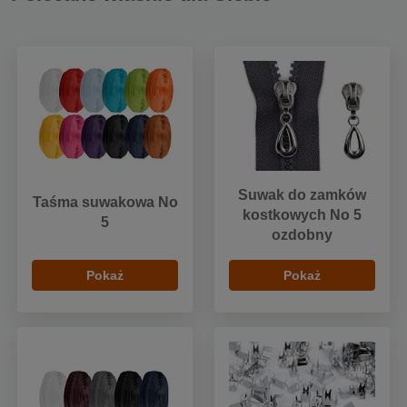
Suwak do zamków
Taśma suwakowa No
kostkowych No 5
5
ozdobny
Pokaż
Pokaż