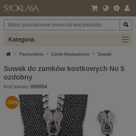
Język
Oferta
Zalo
/
główna
się
Waluta
Kateg
Kategoria
Pasmanteria
Zamki błyskawiczne
Suwaki
Suwak do zamków kostkowych No 5
ozdobny
Kod towaru:
090854
-15%