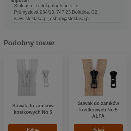
Importer
Stoklasa textilní galanterie s.r.o.
Průmyslová 934/13, 747 23 Bolatice, CZ
www.stoklasa.pl, eshop@stoklasa.pl
Podobny towar
Suwak do zamków
Suwak do zamków
kostkowych No 5
kostkowych No 5
ALFA
Pokaż
Pokaż