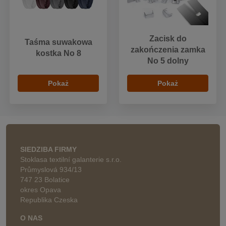
Zacisk do
Taśma suwakowa
zakończenia zamka
kostka No 8
No 5 dolny
Pokaż
Pokaż
SIEDZIBA FIRMY
Stoklasa textilní galanterie s.r.o.
Průmyslová 934/13
747 23 Bolatice
okres Opava
Republika Czeska
O NAS