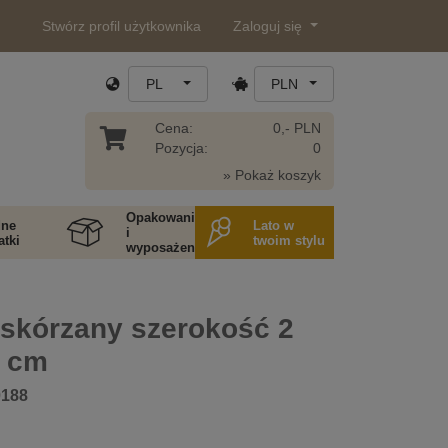
Stwórz profil użytkownika
Zaloguj się
PL
PLN
Cena:
0,- PLN
Pozycja:
0
» Pokaż koszyk
Opakowania
ne
Lato w
i
tki
twoim stylu
wyposażenie
skórzany szerokość 2
 cm
0188