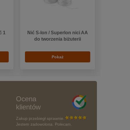
ć 1
Nić S-lon / Superlon nici AA
do tworzenia biżuterii
Pokaż
Ocena
klientów
Zakup przebiegł sprawnie.
Jestem zadowolona. Polecam.