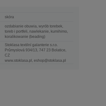
skóra
ozdabianie obuwia, wyrób torebek,
toreb i portfeli, nawlekanie, kumihimo,
koralikowanie (beading)
Stoklasa textilní galanterie s.r.o.
Průmyslová 934/13, 747 23 Bolatice,
CZ
www.stoklasa.pl, eshop@stoklasa.pl