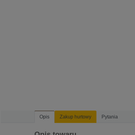
Opis
Zakup hurtowy
Pytania
Opis towaru