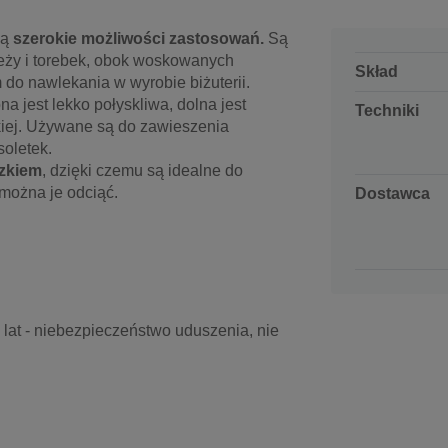
ją
szerokie możliwości zastosowań.
Są
eży i torebek, obok woskowanych
Skład
do nawlekania w wyrobie biżuterii.
ona jest lekko połyskliwa, dolna jest
Techniki
kiej. Używane są do zawieszenia
soletek.
czkiem
, dzięki czemu są idealne do
 można je odciąć.
Dostawca
3 lat - niebezpieczeństwo uduszenia, nie