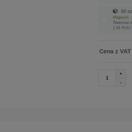
60 sz
Magazyn
Tworzone 
1.91 PLN /
Cena z VAT
+
-