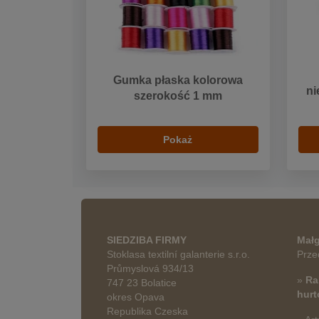
Gumka płaska kolorowa
ni
szerokość 1 mm
Pokaż
SIEDZIBA FIRMY
Małg
Stoklasa textilní galanterie s.r.o.
Prze
Průmyslová 934/13
»
Ra
747 23 Bolatice
hur
okres Opava
Republika Czeska