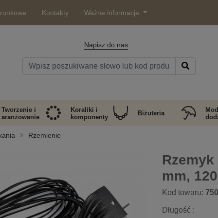
arunkowe
Kontakty
Ważne informacje
Napisz do nas
Tworzenie i
Koraliki i
Mod
Biżuteria
aranżowanie
komponenty
doda
kania
Rzemienie
Rzemyk 
mm, 120
Kod towaru:
75
Długość :