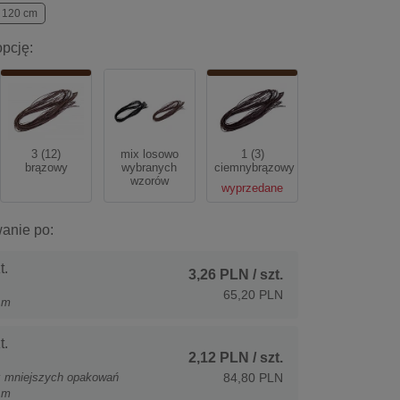
120 cm
pcję:
3 (12)
mix losowo
1 (3)
brązowy
wybranych
ciemnybrązowy
wzorów
wyprzedane
anie po:
t.
3,26 PLN
/ szt.
65,20 PLN
 m
t.
2,12 PLN
/ szt.
z mniejszych opakowań
84,80 PLN
 m