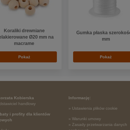
Koraliki drewniane
Gumka płaska szerokoś
elakierowane Ø20 mm na
mm
macrame
Pokaż
Pokaż
orzata Kobierska
Informację:
dstawiciel handlowy
» Ustawienia plików cookie
baty i profity dla klientów
» Warunki umowy
towych
» Zasady przetwarzania danych