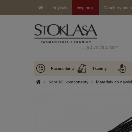
Artykuły
Inspiracje
Vouchery pod
… już 36 lat z nami
Pasmanteria
Tkaniny
Koraliki i komponenty
Materiały do nawle