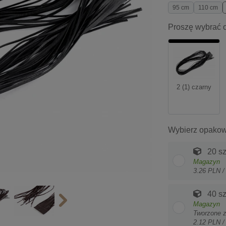
95 cm
110 cm
Proszę wybrać o
2 (1) czarny
Wybierz opakow
20 sz
Magazyn
3.26 PLN /
40 sz
Magazyn
Tworzone 
2.12 PLN /