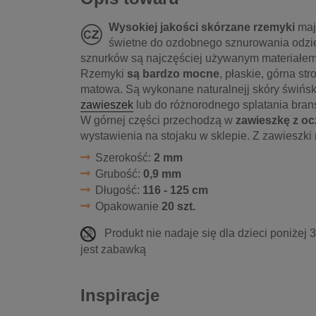
Wysokiej jakości skórzane rzemyki
ma
świetne do ozdobnego sznurowania odzi
sznurków są najczęściej używanym materiałem 
Rzemyki
są bardzo mocne
, płaskie, górna str
matowa. Są wykonane naturalnejj skóry świńs
zawieszek
lub do różnorodnego splatania bran
W górnej części przechodzą w
zawieszkę z o
wystawienia na stojaku w sklepie. Z zawieszki
Szerokość:
2 mm
Grubość:
0,9 mm
Długość:
116 - 125 cm
Opakowanie
20 szt.
Produkt nie nadaje się dla dzieci poniżej 
jest zabawką
Inspiracje