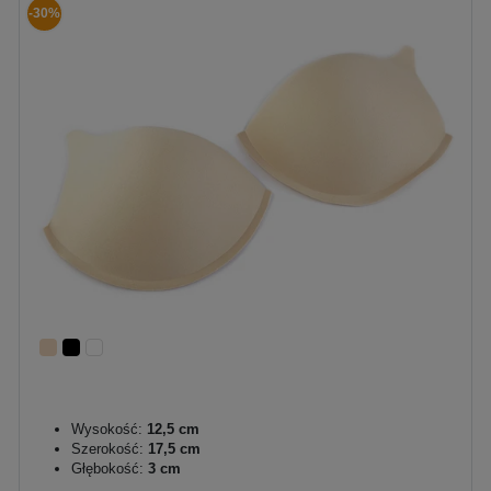
-30%
Wysokość:
12,5 cm
Szerokość:
17,5 cm
Głębokość:
3 cm