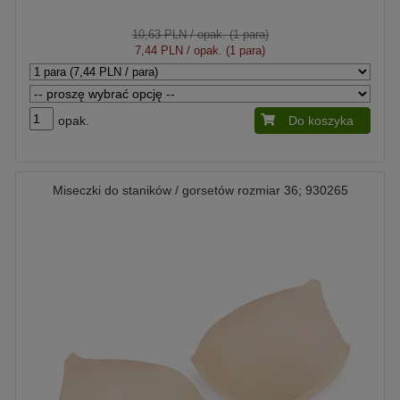
10,63 PLN
/ opak. (1 para)
7,44 PLN
/ opak. (1 para)
opak.
Do koszyka
Miseczki do staników / gorsetów rozmiar 36; 930265