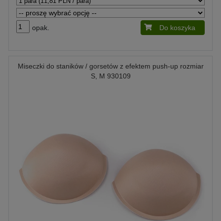
opak.
Do koszyka
Miseczki do staników / gorsetów z efektem push-up rozmiar
S, M 930109