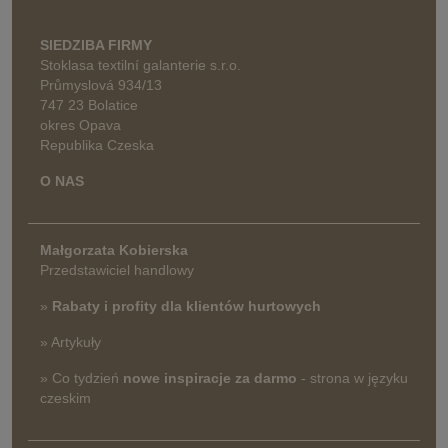
SIEDZIBA FIRMY
Stoklasa textilní galanterie s.r.o.
Průmyslová 934/13
747 23 Bolatice
okres Opava
Republika Czeska
O NAS
Małgorzata Kobierska
Przedstawiciel handlowy
»
Rabaty i profity dla klientów hurtowych
» Artykuły
» Co tydzień
nowe inspiracje za darmo
- strona w języku
czeskim