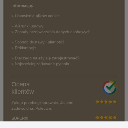
Informację:
» Ustawienia plików cookie
» Warunki umowy
» Zasady przetwarzania danych osobowych
» Sposób dostawy i płatności
» Reklamacje
» Dlaczego należy się zarejestrować?
» Najczęściej zadawane pytania
Ocena
klientów
Zakup przebiegł sprawnie. Jestem
zadowolona. Polecam.
SUPER!!!