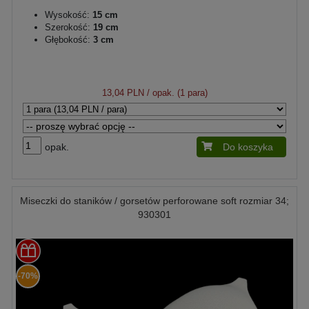
Wysokość:
15 cm
Szerokość:
19 cm
Głębokość:
3 cm
13,04 PLN
/ opak. (1 para)
opak.
Do koszyka
Miseczki do staników / gorsetów perforowane soft rozmiar 34;
930301
-70%