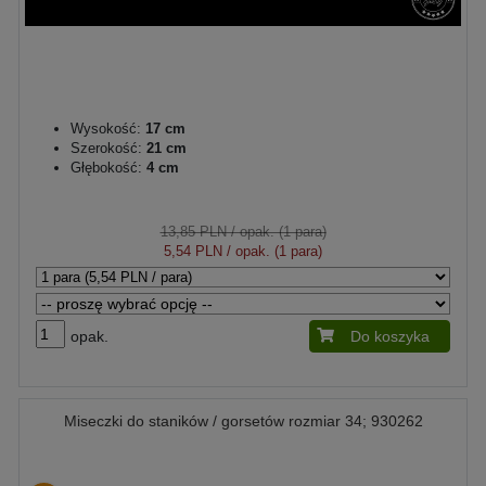
Wysokość:
17 cm
Szerokość:
21 cm
Głębokość:
4 cm
13,85 PLN
/ opak. (1 para)
5,54 PLN
/ opak. (1 para)
opak.
Do koszyka
Miseczki do staników / gorsetów rozmiar 34; 930262