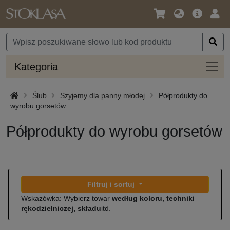
Język
Oferta
Zalo
/
główna
się
Waluta
Kateg
Kategoria
Ślub
Szyjemy dla panny młodej
Półprodukty do
wyrobu gorsetów
Półprodukty do wyrobu gorsetów
Filtruj i sortuj
Wskazówka: Wybierz towar
według koloru, techniki
rękodzielniczej, składu
itd.