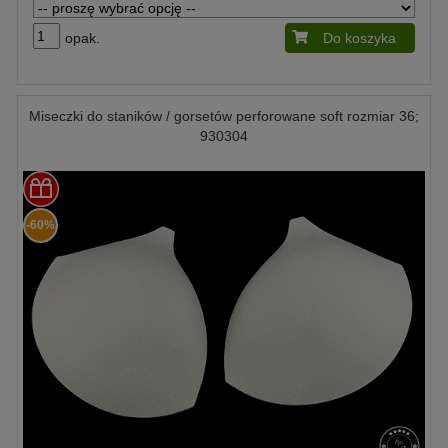
opak.
Do koszyka
Miseczki do staników / gorsetów perforowane soft rozmiar 36;
930304
-60%