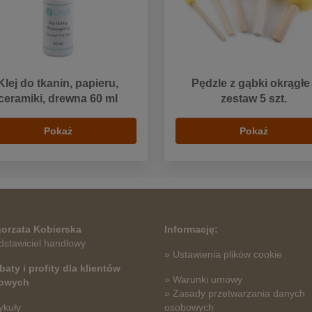
Klej do tkanin, papieru,
Pędzle z gąbki okrągłe 
ceramiki, drewna 60 ml
zestaw 5 szt.
Pokaż
Pokaż
orzata Kobierska
Informację:
dstawiciel handlowy
» Ustawienia plików cookie
baty i profity dla klientów
» Warunki umowy
towych
» Zasady przetwarzania danych
ykuły
osobowych