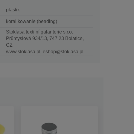
plastik
koralikowanie (beading)
Stoklasa textilní galanterie s.r.o.
Průmyslová 934/13, 747 23 Bolatice,
CZ
www.stoklasa.pl, eshop@stoklasa.pl