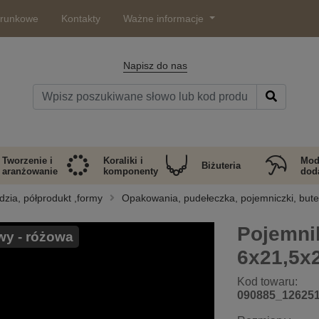
arunkowe
Kontakty
Ważne informacje
Napisz do nas
Tworzenie i
Koraliki i
Mod
Biżuteria
aranżowanie
komponenty
doda
dzia, półprodukt ,formy
Opakowania, pudełeczka, pojemniczki, bute
Pojemnik
wy - różowa
6x21,5x
Kod towaru:
090885_12625