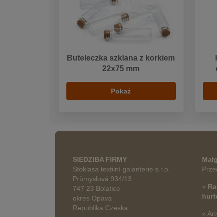
Buteleczka szklana z korkiem
22x75 mm
Pokaż
SIEDZIBA FIRMY
Małg
Stoklasa textilní galanterie s.r.o.
Prze
Průmyslová 934/13
»
Ra
747 23 Bolatice
hur
okres Opava
Republika Czeska
» Art