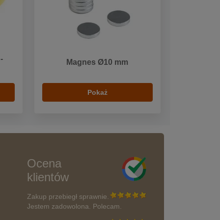
-
Magnes Ø10 mm
Pokaż
Ocena
klientów
Zakup przebiegł sprawnie.
Jestem zadowolona. Polecam.