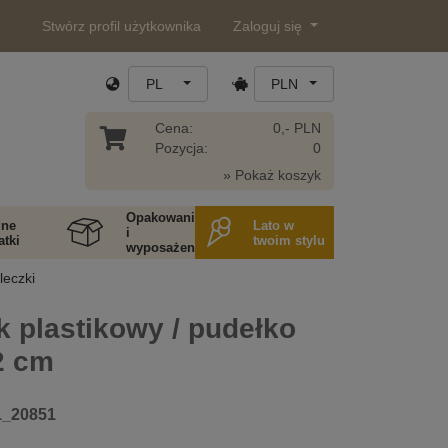
Stwórz profil użytkownika
Zaloguj się
PL
PLN
Cena:
0,- PLN
Pozycja:
0
» Pokaż koszyk
Opakowania
ne
Lato w
i
tki
twoim stylu
wyposażenie
leczki
 plastikowy / pudełko
2 cm
1_20851