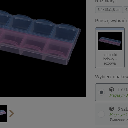
Rozmiary :
3,4x15x1,8 cm
6
Proszę wybrać o
niebieski
lodowy -
różowa
Wybierz opakow
1 szt.
Magazyn
3
3 szt.
Magazyn
1
Tworzone 