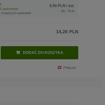
t.
6,50 PLN
/ szt.
5
opakowanie
65,- PLN
z mniejszych opakowań
14,26 PLN
DODAĆ DO KOSZYKA
Połączyć