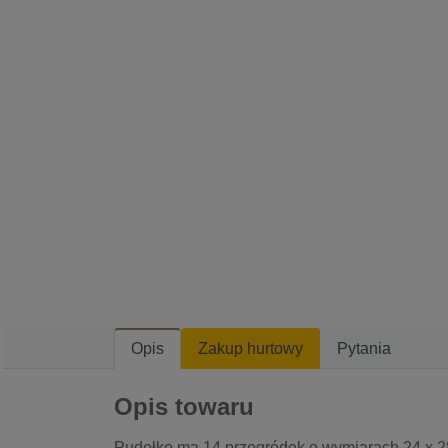
Opis
Zakup hurtowy
Pytania
Opis towaru
Pudełko ma 14 przegródek o wymiarach 24 x 