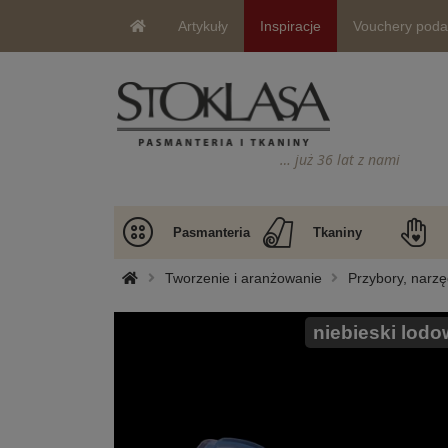
Artykuły
Inspiracje
Vouchery pod
… już 36 lat z nami
Pasmanteria
Tkaniny
Tworzenie i aranżowanie
Przybory, narzę
niebieski lodo