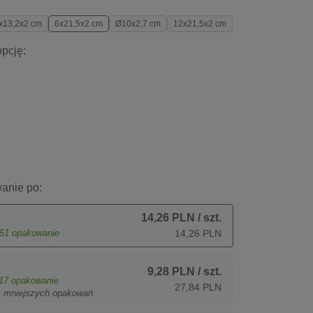
x13,2x2 cm
6x21,5x2 cm
Ø10x2,7 cm
12x21,5x2 cm
pcję:
anie po:
14,26 PLN
/ szt.
51
opakowanie
14,26 PLN
9,28 PLN
/ szt.
17
opakowanie
27,84 PLN
z mniejszych opakowań