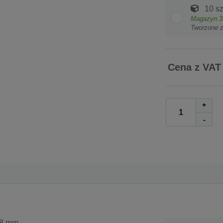
10 sz
Magazyn
3
Tworzone 
Cena z VAT
+
-
28 mm.