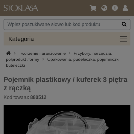
Język
Oferta
Zalo
/
główna
się
Waluta
Kateg
Kategoria
Tworzenie i aranżowanie
Przybory, narzędzia,
półprodukt ,formy
Opakowania, pudełeczka, pojemniczki,
buteleczki
Pojemnik plastikowy / kuferek 3 piętra
z rączką
Kod towaru:
880512