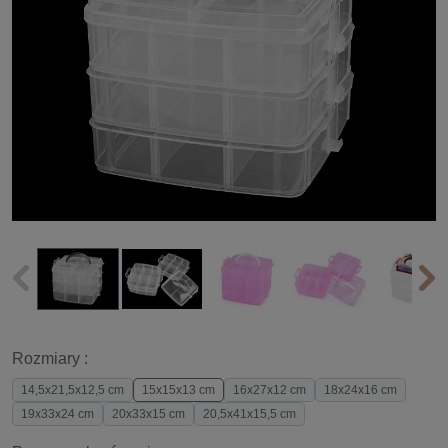
Rozmiary :
14,5x21,5x12,5 cm
15x15x13 cm
16x27x12 cm
18x24x16 cm
19x33x24 cm
20x33x15 cm
20,5x41x15,5 cm