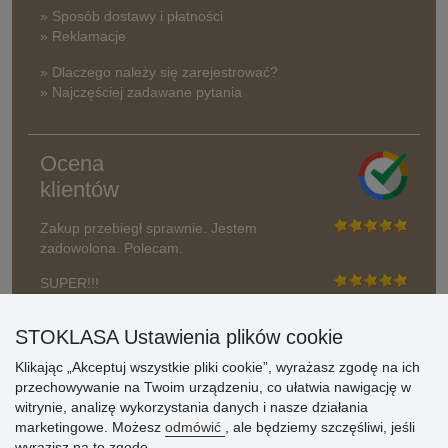
» Sposób dostawy i płatności
» Reklamacje
» Dlaczego należy się zarejestrować?
» Najczęściej zadawane pytania
Ocena
klientów
Zakup przebiegł sprawnie. Jestem
zadowolona. Polecam.
SUPER!!!
Aktualnie 1804 recenzji
STOKLASA Ustawienia plików cookie
* Nie weryfikujemy opinii
Klikając „Akceptuj wszystkie pliki cookie”, wyrażasz zgodę na ich
przechowywanie na Twoim urządzeniu, co ułatwia nawigację w
witrynie, analizę wykorzystania danych i nasze działania
marketingowe. Możesz
odmówić
, ale będziemy szczęśliwi, jeśli
wyrazisz na to zgodę.