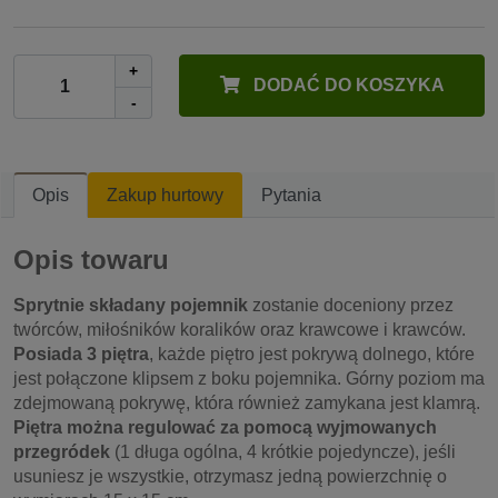
+
DODAĆ DO KOSZYKA
-
Opis
Zakup hurtowy
Pytania
Opis towaru
Sprytnie składany pojemnik
zostanie doceniony przez
twórców, miłośników koralików oraz krawcowe i krawców.
Posiada 3 piętra
, każde piętro jest pokrywą dolnego, które
jest połączone klipsem z boku pojemnika. Górny poziom ma
zdejmowaną pokrywę, która również zamykana jest klamrą.
Piętra można regulować za pomocą wyjmowanych
przegródek
(1 długa ogólna, 4 krótkie pojedyncze), jeśli
usuniesz je wszystkie, otrzymasz jedną powierzchnię o