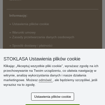
Informację:
» Ustawienia plików cookie
» Warunki umowy
» Zasady przetwarzania danych osobowych
» Sposób dostawy i płatności
» Reklamacje
STOKLASA Ustawienia plików cookie
» Dlaczego należy się zarejestrować?
» Najczęściej zadawane pytania
Klikając „Akceptuj wszystkie pliki cookie”, wyrażasz zgodę na ich
przechowywanie na Twoim urządzeniu, co ułatwia nawigację w
witrynie, analizę wykorzystania danych i nasze działania
Ocena
marketingowe. Możesz
odmówić
, ale będziemy szczęśliwi, jeśli
wyrazisz na to zgodę.
klientów
Zakup przebiegł sprawnie. Jestem
Ustawienia plików cookie
zadowolona. Polecam.