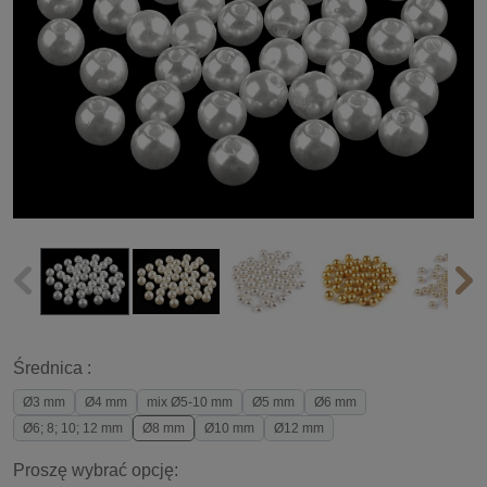
Średnica :
Ø3 mm
Ø4 mm
mix Ø5-10 mm
Ø5 mm
Ø6 mm
Ø6; 8; 10; 12 mm
Ø8 mm
Ø10 mm
Ø12 mm
Proszę wybrać opcję: