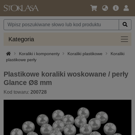
Język
Oferta
Zalo
/
główna
się
Waluta
Kateg
Kategoria
Koraliki i komponenty
Koraliki plastikowe
Koraliki
plastikowe perły
Plastikowe koraliki woskowane / perły
Glance Ø8 mm
Kod towaru:
200728