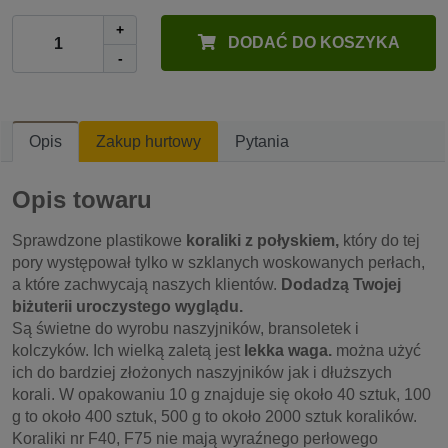
+
DODAĆ DO KOSZYKA
-
Opis
Zakup hurtowy
Pytania
Opis towaru
Sprawdzone plastikowe
koraliki z połyskiem,
który do tej
pory występował tylko w szklanych woskowanych perłach,
a które zachwycają naszych klientów.
Dodadzą Twojej
biżuterii uroczystego wyglądu.
Są świetne do wyrobu naszyjników, bransoletek i
kolczyków. Ich wielką zaletą jest
lekka waga.
można użyć
ich do bardziej złożonych naszyjników jak i dłuższych
korali. W opakowaniu 10 g znajduje się około 40 sztuk, 100
g to około 400 sztuk, 500 g to około 2000 sztuk koralików.
Koraliki nr F40, F75 nie mają wyraźnego perłowego