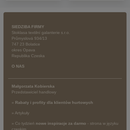
SIEDZIBA FIRMY
Stoklasa textilní galanterie s.r.o.
Průmyslová 934/13
747 23 Bolatice
okres Opava
Republika Czeska
O NAS
Małgorzata Kobierska
Przedstawiciel handlowy
»
Rabaty i profity dla klientów hurtowych
» Artykuły
» Co tydzień
nowe inspiracje za darmo
- strona w języku
czeskim