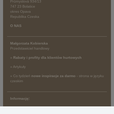
Průmyslová 934/13
747 23 Bolatice
okres Opava
Republika Czeska
O NAS
Małgorzata Kobierska
Przedstawiciel handlowy
»
Rabaty i profity dla klientów hurtowych
» Artykuły
» Co tydzień
nowe inspiracje za darmo
- strona w języku
czeskim
Informację:
» Ustawienia plików cookie