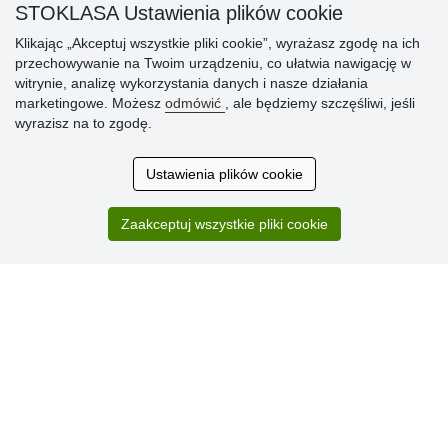
STOKLASA Ustawienia plików cookie
» Warunki umowy
» Zasady przetwarzania danych osobowych
Klikając „Akceptuj wszystkie pliki cookie”, wyrażasz zgodę na ich
przechowywanie na Twoim urządzeniu, co ułatwia nawigację w
» Sposób dostawy i płatności
witrynie, analizę wykorzystania danych i nasze działania
» Reklamacje
marketingowe. Możesz
odmówić
, ale będziemy szczęśliwi, jeśli
» Dlaczego należy się zarejestrować?
wyrazisz na to zgodę.
» Najczęściej zadawane pytania
Ustawienia plików cookie
Ocena
Zaakceptuj wszystkie pliki cookie
klientów
Zakup przebiegł sprawnie. Jestem
zadowolona. Polecam.
SUPER!!!
Aktualnie 1804 recenzji
* Nie weryfikujemy opinii