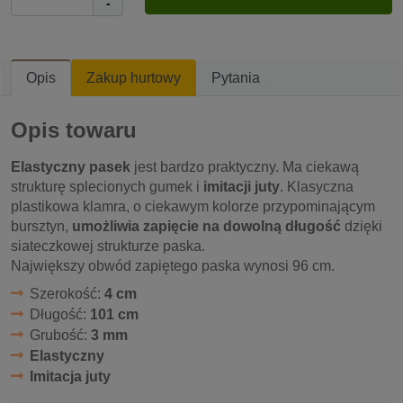
-
Opis
Zakup hurtowy
Pytania
Opis towaru
Elastyczny pasek
jest bardzo praktyczny. Ma ciekawą
strukturę splecionych gumek i
imitacji juty
. Klasyczna
plastikowa klamra, o ciekawym kolorze przypominającym
bursztyn,
umożliwia zapięcie na dowolną długość
dzięki
siateczkowej strukturze paska.
Największy obwód zapiętego paska wynosi 96 cm.
Szerokość:
4 cm
Długość:
101 cm
Grubość:
3 mm
Elastyczny
Imitacja juty