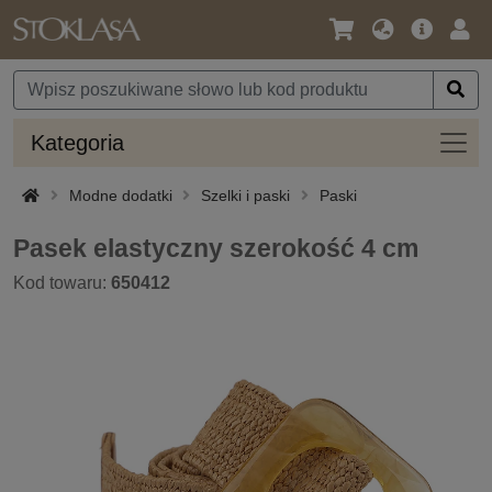
Język
Oferta
Zalo
/
główna
się
Waluta
Kateg
Kategoria
Modne dodatki
Szelki i paski
Paski
Pasek elastyczny szerokość 4 cm
Kod towaru:
650412