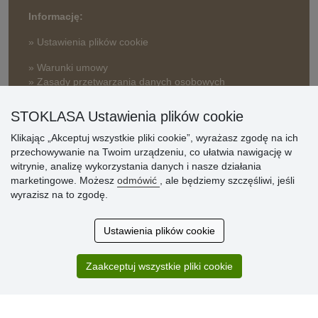
Informację:
» Ustawienia plików cookie
» Warunki umowy
» Zasady przetwarzania danych osobowych
» Sposób dostawy i płatności
STOKLASA Ustawienia plików cookie
» Reklamacje
Klikając „Akceptuj wszystkie pliki cookie”, wyrażasz zgodę na ich
» Dlaczego należy się zarejestrować?
przechowywanie na Twoim urządzeniu, co ułatwia nawigację w
» Najczęściej zadawane pytania
witrynie, analizę wykorzystania danych i nasze działania
marketingowe. Możesz
odmówić
, ale będziemy szczęśliwi, jeśli
wyrazisz na to zgodę.
Ocena
klientów
Ustawienia plików cookie
Zakup przebiegł sprawnie. Jestem
Zaakceptuj wszystkie pliki cookie
zadowolona. Polecam.
SUPER!!!