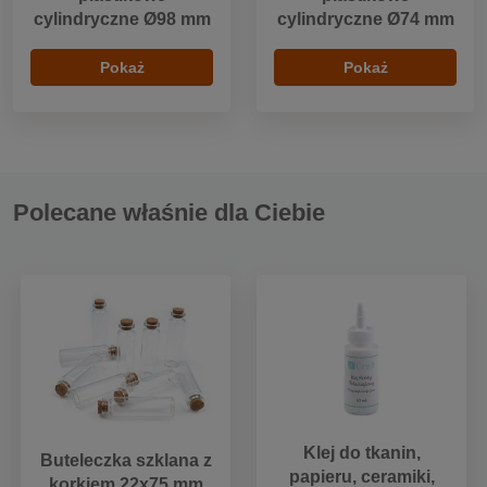
cylindryczne Ø98 mm
cylindryczne Ø74 mm
Pokaż
Pokaż
Polecane właśnie dla Ciebie
Klej do tkanin,
Buteleczka szklana z
papieru, ceramiki,
korkiem 22x75 mm