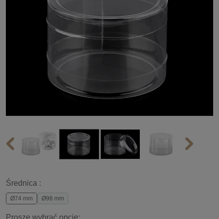
Średnica :
Ø74 mm
Ø98 mm
Proszę wybrać opcję: