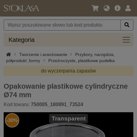
Język
Oferta
Zalo
/
główna
się
Waluta
Kateg
Kategoria
Tworzenie i aranżowanie
Przybory, narzędzia,
półprodukt ,formy
Przeźroczyste, plastikowe pudełka
do wyczerpania zapasów
Opakowanie plastikowe cylindryczne
Ø74 mm
Kod towaru:
750005_180891_73524
Transparent
-30%