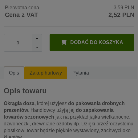
Pierwotna cena
3,59 PLN
Cena z VAT
2,52 PLN
+
DODAĆ DO KOSZYKA
-
Opis
Zakup hurtowy
Pytania
Opis towaru
Okrągła doza
, której użyjesz
do pakowania drobnych
prezentów
. Handlowcy użyją jej
do zapakowania
towarów sezonowych
jak na przykład jajka wielkanocne,
dzwoneczki, drewniane ozdoby itp. Dzięki przeźroczystemu
plastikowi towar będzie pięknie wystawiony, zachwyci oko
klientów.