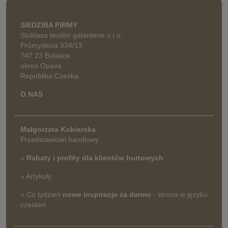
SIEDZIBA FIRMY
Stoklasa textilní galanterie s.r.o.
Průmyslová 934/13
747 23 Bolatice
okres Opava
Republika Czeska
O NAS
Małgorzata Kobierska
Przedstawiciel handlowy
»
Rabaty i profity dla klientów hurtowych
» Artykuły
» Co tydzień
nowe inspiracje za darmo
- strona w języku
czeskim